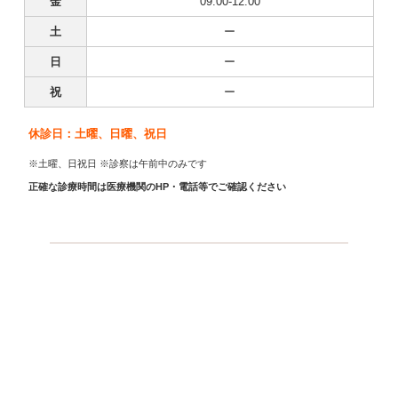
金
09:00-12:00
土
ー
日
ー
祝
ー
休診日：土曜、日曜、祝日
※土曜、日祝日 ※診察は午前中のみです
正確な診療時間は医療機関のHP・電話等でご確認ください