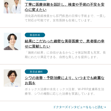
丁寧に医療体験を設計し、検査や手術の不安を安
心に変えたい
消化器内視鏡検査から肛門疾患の日帰り手術まで、一貫し
て対応が可能です。女性医師も在籍しています。
美容外科
結果にこだわった緻密な美容医療で、患者様の幸
せに貢献したい
「施術の結果」に自信があるからこそ保証制度も充実。長
期にわたり満足できる、自然な美しさを提供します。
美容皮膚科
シワの改善・予防治療により、いつまでも綺麗な
お肌を
ボトックス治療や水光ミックス注射、W-PRP皮膚再生治
療等、シワの種類に応じた治療を実践しています。
ドクターズインタビューをもっと読む »