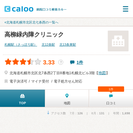
«北海道札幌市北区北七条西の一覧へ
高柳緑内障クリニック
札幌駅（さっぽろ駅）
北12条駅
北13条東駅
3.33
1件
？
地図
北海道札幌市北区北7条西2丁目8番地1札幌北ビル3階【
】
電子決済可
マイナ受付
電子処方せん対応
1件
TOP
地図
口コミ
アクセス数 7月：
126
| 6月：
131
| 年間：
1,698