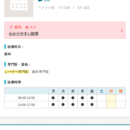
アクセス数 7月:
115
| 6月:
122
眼科
4.0
わかりやすい説明
診療科目：
眼科
専門医・資格：
レーザー専門医
、眼科専門医
診療時間
月
火
水
木
金
土
日
祝
09:00-12:00
14:00-17:00