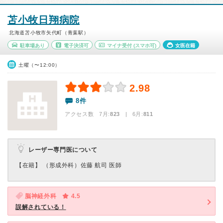
苫小牧日翔病院
北海道苫小牧市矢代町（青葉駅）
駐車場あり
電子決済可
マイナ受付
(スマホ可)
女医在籍
土曜（〜12:00）
2.98
8件
アクセス数 7月:
823
| 6月:
811
レーザー専門医について
【在籍】 （形成外科）佐藤 航司 医師
脳神経外科
4.5
誤解されている！