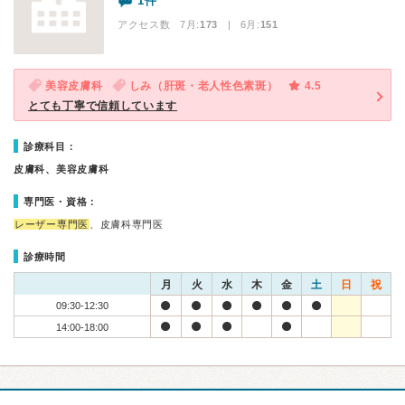
1件
アクセス数 7月:
173
| 6月:
151
美容皮膚科
しみ（肝斑・老人性色素斑）
4.5
とても丁寧で信頼しています
診療科目：
皮膚科、美容皮膚科
専門医・資格：
レーザー専門医
、皮膚科専門医
診療時間
月
火
水
木
金
土
日
祝
09:30-12:30
14:00-18:00