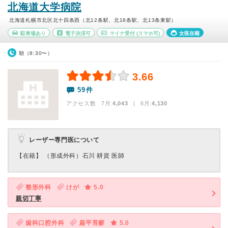
北海道大学病院
北海道札幌市北区北十四条西（北12条駅、北18条駅、北13条東駅）
駐車場あり
電子決済可
マイナ受付
(スマホ可)
女医在籍
朝（8:30〜）
3.66
59件
アクセス数 7月:
4,043
| 6月:
4,130
レーザー専門医について
【在籍】 （形成外科）石川 耕資 医師
整形外科
けが
5.0
親切丁寧
歯科口腔外科
扁平苔癬
5.0