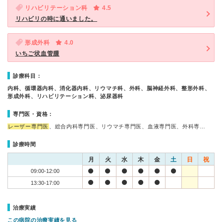
リハビリテーション科
4.5
リハビリの時に通いました。
形成外科
4.0
いちご状血管腫
診療科目：
内科、循環器内科、消化器内科、リウマチ科、外科、脳神経外科、整形外科、
形成外科、リハビリテーション科、泌尿器科
専門医・資格：
レーザー専門医
、総合内科専門医、リウマチ専門医、血液専門医、外科専…
診療時間
月
火
水
木
金
土
日
祝
09:00-12:00
13:30-17:00
治療実績
この病院の治療実績を見る