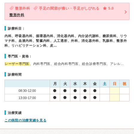
整形外科
手足の関節が痛い・手足がしびれる
5.0
整形外科
診療科目：
内科、呼吸器内科、循環器内科、消化器内科、内分泌代謝科、糖尿病科、リウ
マチ科、血液内科、腎臓内科、人工透析、外科、消化器外科、乳腺科、整形外
科、リハビリテーション科、皮…
専門医・資格：
レーザー専門医
、内科専門医、総合内科専門医、総合診療専門医、アレル…
診療時間
月
火
水
木
金
土
日
祝
08:30-12:00
13:00-17:00
治療実績
この病院の治療実績を見る