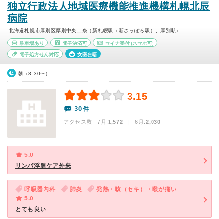
独立行政法人地域医療機能推進機構札幌北辰
病院
北海道札幌市厚別区厚別中央二条（新札幌駅（新さっぽろ駅）、厚別駅）
駐車場あり
電子決済可
マイナ受付
(スマホ可)
電子処方せん対応
女医在籍
朝（8:30〜）
3.15
30件
アクセス数 7月:
1,572
| 6月:
2,030
5.0
リンパ浮腫ケア外来
呼吸器内科
肺炎
発熱・咳（セキ）・喉が痛い
5.0
とても良い