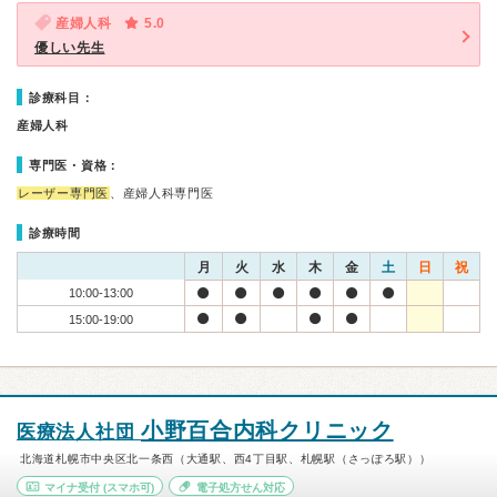
産婦人科
5.0
優しい先生
診療科目：
産婦人科
専門医・資格：
レーザー専門医
、産婦人科専門医
診療時間
月
火
水
木
金
土
日
祝
10:00-13:00
15:00-19:00
小野百合内科クリニック
医療法人社団
北海道札幌市中央区北一条西（大通駅、西4丁目駅、札幌駅（さっぽろ駅））
マイナ受付
(スマホ可)
電子処方せん対応