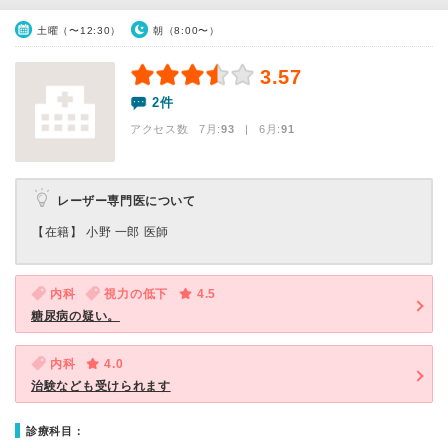
土曜（〜12:30）
朝（8:00〜）
3.57
2件
アクセス数 7月:
93
| 6月:
91
レーザー専門医について
【在籍】 小野 一郎 医師
内科
視力の低下
4.5
糖尿病の疑い。
内科
4.0
治験なども受けられます
診療科目：