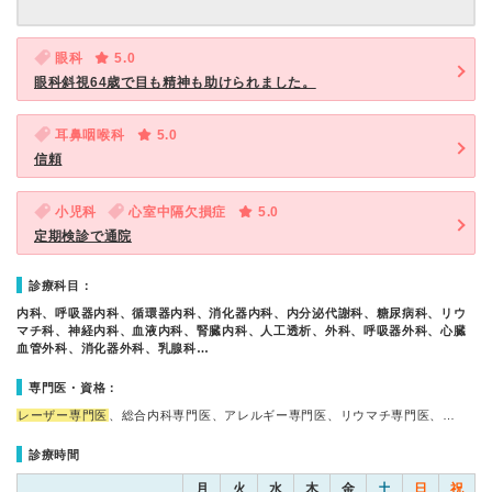
眼科
5.0
眼科斜視64歳で目も精神も助けられました。
耳鼻咽喉科
5.0
信頼
小児科
心室中隔欠損症
5.0
定期検診で通院
診療科目：
内科、呼吸器内科、循環器内科、消化器内科、内分泌代謝科、糖尿病科、リウ
マチ科、神経内科、血液内科、腎臓内科、人工透析、外科、呼吸器外科、心臓
血管外科、消化器外科、乳腺科…
専門医・資格：
レーザー専門医
、総合内科専門医、アレルギー専門医、リウマチ専門医、…
診療時間
月
火
水
木
金
土
日
祝