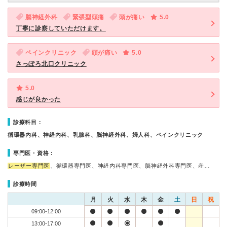
脳神経外科
緊張型頭痛
頭が痛い
5.0
丁寧に診察していただけます。
ペインクリニック
頭が痛い
5.0
さっぽろ北口クリニック
5.0
感じが良かった
診療科目：
循環器内科、神経内科、乳腺科、脳神経外科、婦人科、ペインクリニック
専門医・資格：
レーザー専門医
、循環器専門医、神経内科専門医、脳神経外科専門医、産…
診療時間
月
火
水
木
金
土
日
祝
09:00-12:00
13:00-17:00