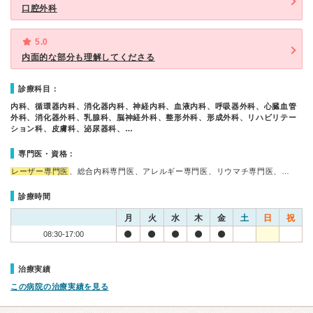
口腔外科
5.0
内面的な部分も理解してくださる
診療科目：
内科、循環器内科、消化器内科、神経内科、血液内科、呼吸器外科、心臓血管
外科、消化器外科、乳腺科、脳神経外科、整形外科、形成外科、リハビリテー
ション科、皮膚科、泌尿器科、…
専門医・資格：
レーザー専門医
、総合内科専門医、アレルギー専門医、リウマチ専門医、…
診療時間
月
火
水
木
金
土
日
祝
08:30-17:00
治療実績
この病院の治療実績を見る