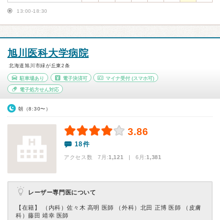
13:00-18:30
旭川医科大学病院
北海道旭川市緑が丘東2条
駐車場あり
電子決済可
マイナ受付
(スマホ可)
電子処方せん対応
朝（8:30〜）
3.86
18件
アクセス数 7月:
1,121
| 6月:
1,381
レーザー専門医について
【在籍】 （内科）佐々木 高明 医師 （外科）北田 正博 医師 （皮膚
科）藤田 靖幸 医師