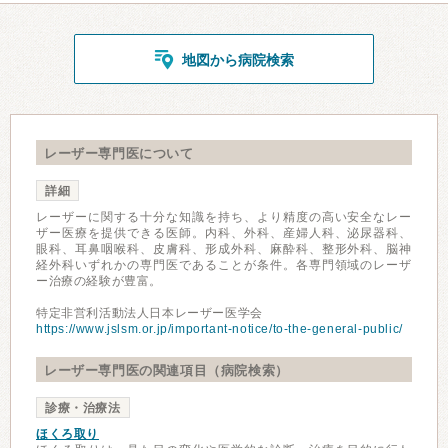
地図から病院検索
レーザー専門医について
詳細
レーザーに関する十分な知識を持ち、より精度の高い安全なレー
ザー医療を提供できる医師。内科、外科、産婦人科、泌尿器科、
眼科、耳鼻咽喉科、皮膚科、形成外科、麻酔科、整形外科、脳神
経外科いずれかの専門医であることが条件。各専門領域のレーザ
ー治療の経験が豊富。
特定非営利活動法人日本レーザー医学会
https://www.jslsm.or.jp/important-notice/to-the-general-public/
レーザー専門医の関連項目（病院検索）
診療・治療法
ほくろ取り