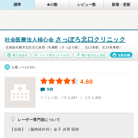
標準
★の数
レビュー数
新着・更新
さっぽろ北口クリニック
社会医療法人禎心会
北海道札幌市北区北七条西（札幌駅（さっぽろ駅）、北12条駅、北13条東駅）
電子決済可
マイナ受付
(スマホ可)
電子処方せん対応
女医在籍
土曜（〜12:00）
4.60
9件
アクセス数 7月:
1,407
| 6月:
1,459
レーザー専門医について
【在籍】 （脳神経外科）金子 貞男 医師