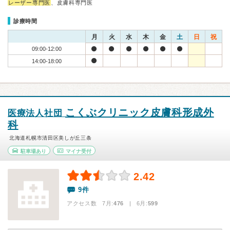
レーザー専門医
、皮膚科専門医
診療時間
月
火
水
木
金
土
日
祝
09:00-12:00
14:00-18:00
こくぶクリニック皮膚科形成外
医療法人社団
科
北海道札幌市清田区美しが丘三条
駐車場あり
マイナ受付
2.42
9件
アクセス数 7月:
476
| 6月:
599