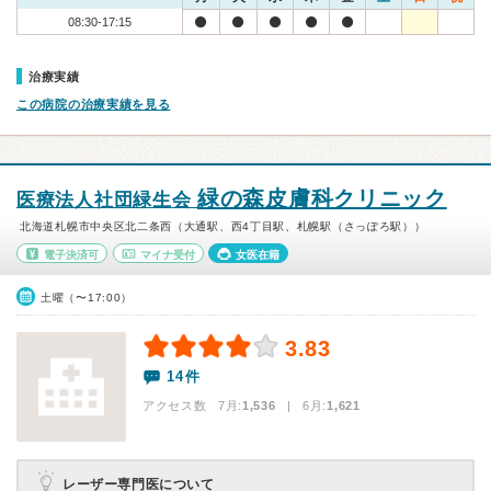
08:30-17:15
治療実績
この病院の治療実績を見る
緑の森皮膚科クリニック
医療法人社団緑生会
北海道札幌市中央区北二条西（大通駅、西4丁目駅、札幌駅（さっぽろ駅））
電子決済可
マイナ受付
女医在籍
土曜（〜17:00）
3.83
14件
アクセス数 7月:
1,536
| 6月:
1,621
レーザー専門医について