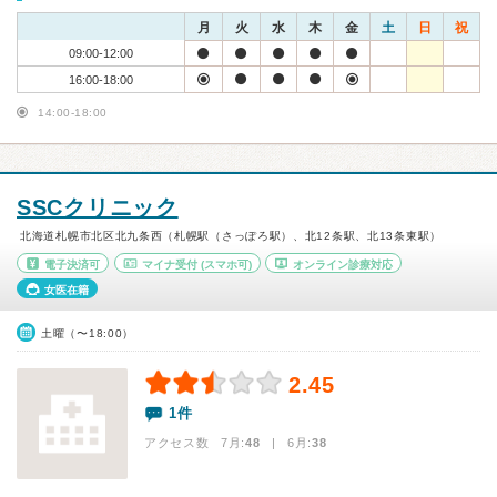
月
火
水
木
金
土
日
祝
09:00-12:00
16:00-18:00
14:00-18:00
SSCクリニック
北海道札幌市北区北九条西（札幌駅（さっぽろ駅）、北12条駅、北13条東駅）
電子決済可
マイナ受付
(スマホ可)
オンライン診療対応
女医在籍
土曜（〜18:00）
2.45
1件
アクセス数 7月:
48
| 6月:
38