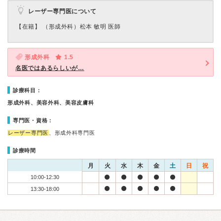
レーザー専門医について
【在籍】 （形成外科）松本 敏明 医師
形成外科
1.5
名医ではあるらしいが…
診療科目：
形成外科、美容外科、美容皮膚科
専門医・資格：
レーザー専門医
、形成外科専門医
診療時間
月
火
水
木
金
土
日
祝
10:00-12:30
13:30-18:00