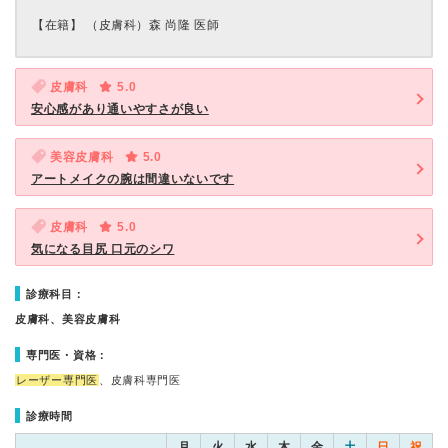
【在籍】 （皮膚科）森 尚隆 医師
皮膚科
5.0
安心感があり通いやすさが良い
美容皮膚科
5.0
アートメイクの腕は間違いないです
皮膚科
5.0
気になる目尻 口元のシワ
診療科目：
皮膚科、美容皮膚科
専門医・資格：
レーザー専門医
、皮膚科専門医
診療時間
月
火
水
木
金
土
日
祝