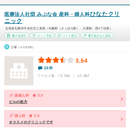
ひなたクリ
医療法人社団 みぶな会 産科・婦人科
ニック
北海道札幌市中央区北三条西（札幌駅（さっぽろ駅）、大通駅、西4丁目駅）
電子決済可
ネット予約
マイナ受付
電子処方せん対応
土曜（〜13:00）
3.54
26件
アクセス数 7月:
332
| 6月:
357
産婦人科
5.0
ピルの処方
婦人科
5.0
オススメのクリニックです