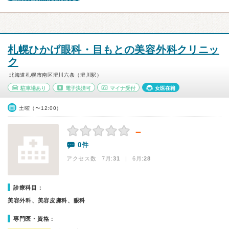
札幌ひかげ眼科・目もとの美容外科クリニッ
ク
北海道札幌市南区澄川六条（澄川駅）
駐車場あり
電子決済可
マイナ受付
女医在籍
土曜（〜12:00）
－
0件
アクセス数 7月:
31
| 6月:
28
診療科目：
美容外科、美容皮膚科、眼科
専門医・資格：