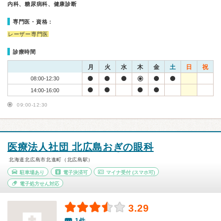
内科、糖尿病科、健康診断
専門医・資格：
レーザー専門医
診療時間
月
火
水
木
金
土
日
祝
08:00-12:30
14:00-16:00
09:00-12:30
医療法人社団 北広島おぎの眼科
北海道北広島市北進町（北広島駅）
駐車場あり
電子決済可
マイナ受付
(スマホ可)
電子処方せん対応
3.29
1件