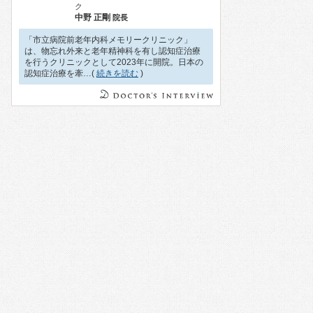
ク
中野 正剛
院長
「市立病院前老年内科メモリークリニック」
は、物忘れ外来と老年精神科を有し認知症治療
を行うクリニックとして2023年に開院。日本の
認知症治療を牽…(
続きを読む
)