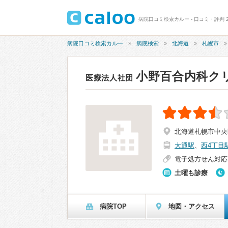
病院口コミ検索カルー - 口コミ・評判 
病院口コミ検索カルー
病院検索
北海道
札幌市
小野百合内科ク
医療法人社団
北海道札幌市中央区
大通駅
、
西4丁目
電子処方せん対応
土曜も診療
病院TOP
地図・アクセス