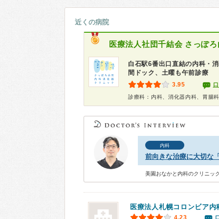
近くの病院
医療法人社団千結会
さっぽろ
白石駅6番出口直結の内科・
間ドック、土曜も午前診療
3.95
口
診療科：内科、消化器内科、胃腸
内科
前向きな治療に大切な
美園おなかと内科のクリニック
医療法人札幌コロンビア内
4.23