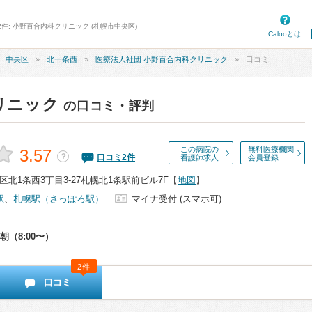
2件: 小野百合内科クリニック (札幌市中央区)
Calooとは
中央区
北一条西
医療法人社団 小野百合内科クリニック
口コミ
リニック
の口コミ・評判
この病院の
無料医療機関
3.57
？
口コミ
2
件
看護師求人
会員登録
北1条西3丁目3-27札幌北1条駅前ビル7F
【
地図
】
駅
、
札幌駅（さっぽろ駅）
マイナ受付 (スマホ可)
朝（8:00〜）
2件
口コミ