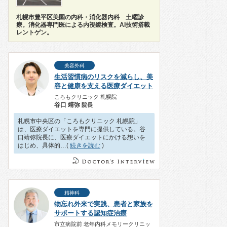
札幌市豊平区美園の内科・消化器内科 土曜診
療。消化器専門医による内視鏡検査。AI技術搭載
レントゲン。
美容外科
生活習慣病のリスクを減らし、美
容と健康を支える医療ダイエット
ころもクリニック 札幌院
谷口 靖弥
院長
札幌市中央区の「ころもクリニック 札幌院」
は、医療ダイエットを専門に提供している。谷
口靖弥院長に、医療ダイエットにかける想いを
はじめ、具体的…(
続きを読む
)
精神科
物忘れ外来で実践、患者と家族を
サポートする認知症治療
市立病院前 老年内科メモリークリニッ