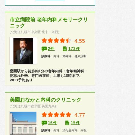
市立病院前 老年内科メモリークリ
ニック
(北海道札幌市中央区 北十一条西)
4.55
2件
173件
診療科：
内科、精神科、健康診断
桑園駅から徒歩約1分の老年内科・老年精神科・
物忘れ外来、専門医在籍、土曜も18時まで、
WEB予約あり
美園おなかと内科のクリニック
(北海道札幌市豊平区 美園九条)
4.77
16件
15件
診療科：
内科、消化器内科、内視鏡、健康診断