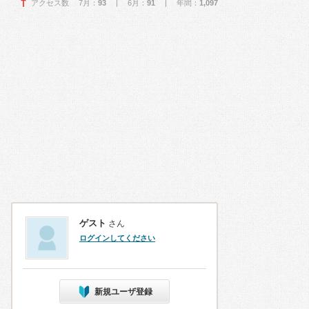
アクセス数 7月：
93
| 6月：
91
| 年間：
1,097
ゲスト
さん
ログインしてください
新規ユーザ登録