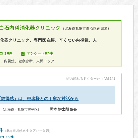
白石内科消化器クリニック
(北海道札幌市白石区南郷通)
消化器クリニック、専門医在籍、辛くない内視鏡、人
コミ6件
アンケート87件
科、内視鏡、健康診断、人間ドック
街の頼れるドクターたち Vol.141
「納得感」は、患者様との丁寧な対話から
岡本 耕太郎
 (北海道・札幌市豊平区)
院長
科
(北海道札幌市中央区北一条西)
口コミ5件