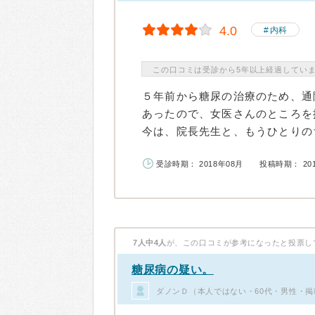
4.0
内科
この口コミは受診から5年以上経過してい
５年前から糖尿の治療のため、通
あったので、女医さんのところを
今は、院長先生と、もうひとりのち
受診時期： 2018年08月
投稿時期： 20
7人中4人
が、この口コミが参考になったと投票し
糖尿病の疑い。
ダノンＤ（本人ではない・60代・男性・掲