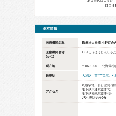
あなたの口コミが
口コミ
基本情報
医療機関名称
医療法人社団 小野百合
医療機関名称
いりょうほうじんしゃだ
(かな)
所在地
〒060-0001 北海道
最寄駅
大通駅
、
西4丁目駅
、
札
札幌駅地下歩行空間7番
地下鉄大通駅徒歩3分
アクセス
地下鉄札幌駅徒歩4分
JR札幌駅徒歩6分