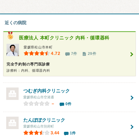
近くの病院
医療法人
本町クリニック 内科・循環器科
愛媛県松山市本町
4.72
7件
29件
完全予約制の専門医診療
診療科：内科、循環器内科
つむぎ内科クリニック
愛媛県松山市空港通
－
0件
たんぽぽクリニック
愛媛県松山市別府町
3.44
1件