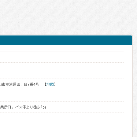
く
県松山市空港通四丁目7番4号 【
地図
】
業所口」バス停より徒歩1分