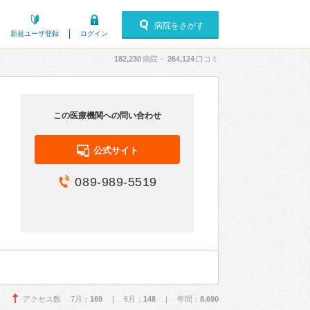
病院をさがす
新規ユーザ登録
ログイン
182,230
病院・
264,124
口コミ
この医療機関への問い合わせ
公式サイト
089-989-5519
アクセス数 7月：
169
| 6月：
148
| 年間：
8,690