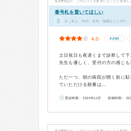
6人中5人
が、この口コミが参考になったと投票し
番号札を置いてほしい
A （本人・40代・女性・掲載口コミ1件）
4.0
内科
土日祝日も夜遅くまで診察して下
先生も優しく、受付の方の感じも
ただ一つ、朝の病院が開く前に駐
ていただける順番は...
受診時期： 2024年12月
投稿時期： 20
9人中9人
が、この口コミが参考になったと投票し