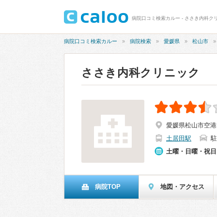
病院口コミ検索カルー - ささき内科クリ
病院口コミ検索カルー
病院検索
愛媛県
松山市
ささき内科クリニック
愛媛県松山市空港
土居田駅
駐
土曜・日曜・祝日
病院TOP
地図・アクセス