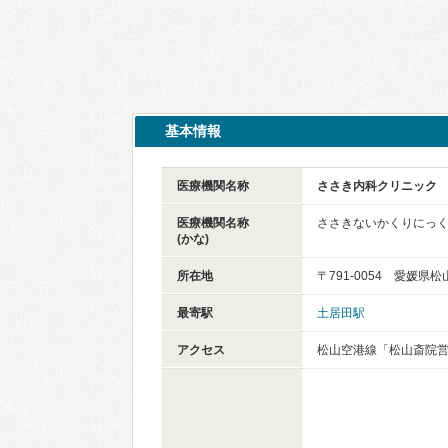
基本情報
医療機関名称
ささき内科クリニック
医療機関名称
ささきないかくりにっ
(かな)
所在地
〒791-0054 愛媛
最寄駅
土居田駅
アクセス
松山空港線「松山斎院営