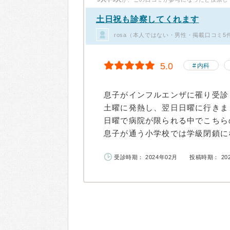
土日祝も診察してくれます
rosa（本人ではない・男性・掲載口コミ5
5.0
内科
息子がインフルエンザに罹り受診
土曜に発熱し、翌日日曜に行きま
日曜で病院が限られる中でこちら
息子が通う小学校では学級閉鎖にな
受診時期： 2024年02月
投稿時期： 20