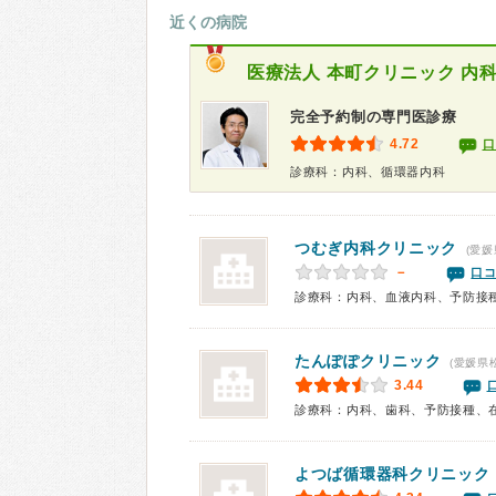
近くの病院
医療法人
本町クリニック 内
完全予約制の専門医診療
4.72
口
診療科：内科、循環器内科
つむぎ内科クリニック
(愛媛
－
口コ
診療科：内科、血液内科、予防接
たんぽぽクリニック
(愛媛県
3.44
診療科：内科、歯科、予防接種、
よつば循環器科クリニック