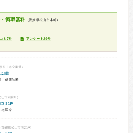
科・循環器科
(愛媛県松山市本町)
コミ7件
アンケート29件
県松山市空港通)
ミ0件
種、健康診断
松山市別府町)
口コミ1件
在宅医療
(愛媛県松山市南江戸)