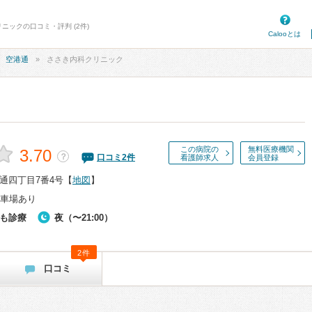
ニックの口コミ・評判 (2件)
Calooとは
空港通
ささき内科クリニック
この病院の
無料医療機関
3.70
？
口コミ
2
件
看護師求人
会員登録
通四丁目7番4号
【
地図
】
車場あり
も診療
夜（〜21:00）
2件
口コミ