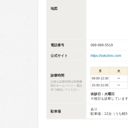
地図
電話番号
089-989-5519
公式サイト
https://sskclinic.com
月
火
診療時間
09:00-12:30
ー
正確な診療時間は医療機
15:30-21:00
ー
関のホームページ・電話
等で確認してください
休診日：火曜日
※祝日も診察していま
あり
駐車場
駐車場：12台（うち軽