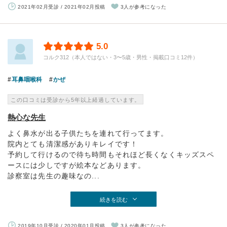
2021年02月受診 / 2021年02月投稿
3人が参考になった
5.0
コルク312（本人ではない・3〜5歳・男性・掲載口コミ12件）
耳鼻咽喉科
かぜ
この口コミは受診から5年以上経過しています。
熱心な先生
よく鼻水が出る子供たちを連れて行ってます。
院内とても清潔感がありキレイです！
予約して行けるので待ち時間もそれほど長くなくキッズスペ
ースには少しですが絵本などあります。
診察室は先生の趣味なの...
続きを読む
2019年10月受診 / 2020年01月投稿
3人が参考になった