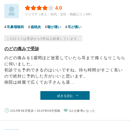
4.0
リリママ（本人・30代・女性・掲載口コミ4件）
耳鼻咽喉科
扁桃炎
喉が痛い
耳が痛い
この口コミは受診から5年以上経過しています。
のどの痛みで受診
のどの痛みを1週間ほど放置していたら耳まで痛くなりこちら
に伺いました。
初診でも予約できるのはいいですね。待ち時間がすごく長い
ので絶対に予約した方がいいと思います。
病院は綺麗で広くてお子さんも退...
続きを読む
2015年08月受診 / 2015年09月投稿
3人が参考になった