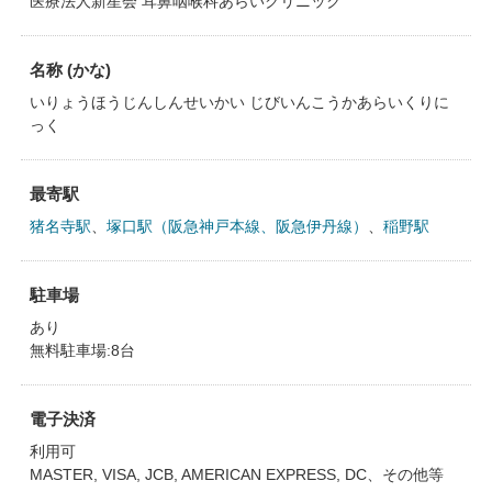
医療法人新星会 耳鼻咽喉科あらいクリニック
名称 (かな)
いりょうほうじんしんせいかい じびいんこうかあらいくりに
っく
最寄駅
猪名寺駅
、
塚口駅（阪急神戸本線、阪急伊丹線）
、
稲野駅
駐車場
あり
無料駐車場:8台
電子決済
利用可
MASTER, VISA, JCB, AMERICAN EXPRESS, DC、その他等