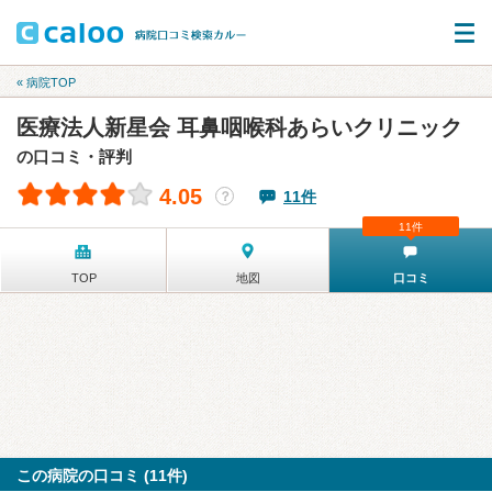
« 病院TOP
医療法人新星会 耳鼻咽喉科あらいクリニック
の口コミ・評判
4.05
11件
？
11件
TOP
地図
口コミ
この病院の口コミ (11件)