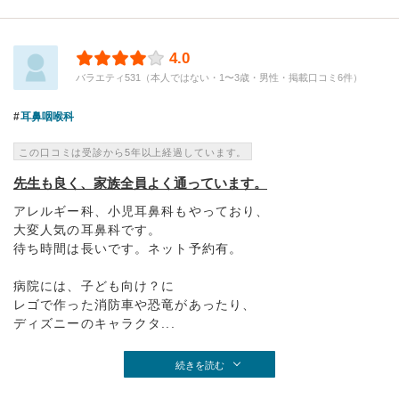
4.0
バラエティ531（本人ではない・1〜3歳・男性・掲載口コミ6件）
耳鼻咽喉科
この口コミは受診から5年以上経過しています。
先生も良く、家族全員よく通っています。
アレルギー科、小児耳鼻科もやっており、
大変人気の耳鼻科です。
待ち時間は長いです。ネット予約有。
病院には、子ども向け？に
レゴで作った消防車や恐竜があったり、
ディズニーのキャラクタ...
続きを読む