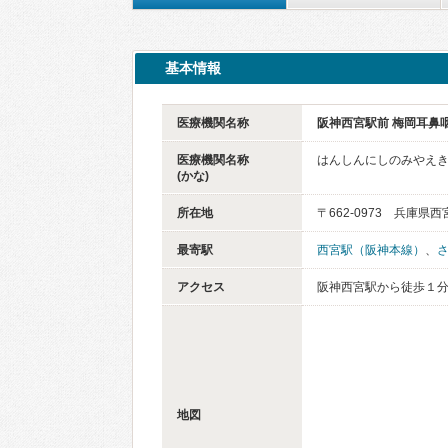
基本情報
医療機関名称
阪神西宮駅前 梅岡耳鼻
医療機関名称
はんしんにしのみやえ
(かな)
所在地
〒662-0973 兵庫県
最寄駅
西宮駅（阪神本線）
、
アクセス
阪神西宮駅から徒歩１
地図