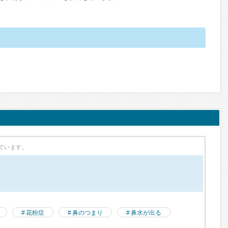
ています。
花粉症
鼻のつまり
鼻水が出る