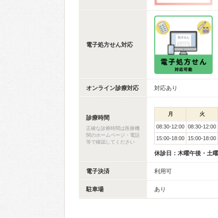
電子処方せん対応
オンライン診療対応
対応あり
月
火
診療時間
08:30-12:00
08:30-12:00
正確な診療時間は医療機
関のホームページ・電話
15:00-18:00
15:00-18:00
等で確認してください
休診日：木曜午後・土
電子決済
利用可
駐車場
あり