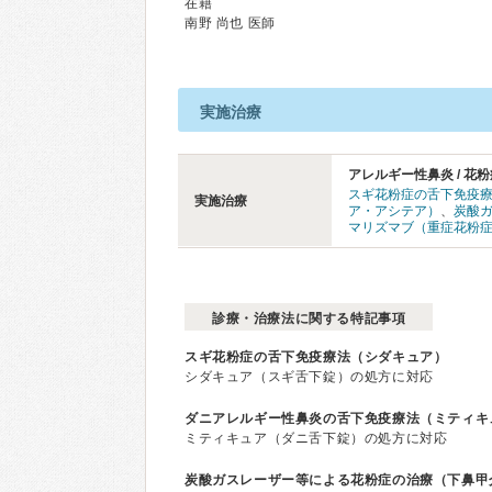
在籍
南野 尚也 医師
実施治療
アレルギー性鼻炎 / 花粉
スギ花粉症の舌下免疫
実施治療
ア・アシテア）
、
炭酸
マリズマブ（重症花粉
診療・治療法に関する特記事項
スギ花粉症の舌下免疫療法（シダキュア）
シダキュア（スギ舌下錠）の処方に対応
ダニアレルギー性鼻炎の舌下免疫療法（ミティキ
ミティキュア（ダニ舌下錠）の処方に対応
炭酸ガスレーザー等による花粉症の治療（下鼻甲