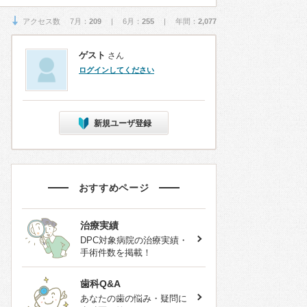
アクセス数 7月：
209
| 6月：
255
| 年間：
2,077
ゲスト
さん
ログインしてください
新規ユーザ登録
おすすめページ
治療実績
DPC対象病院の治療実績・
手術件数を掲載！
歯科Q&A
あなたの歯の悩み・疑問に