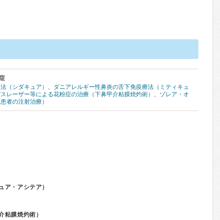
症
療法（シダキュア）
、
ダニアレルギー性鼻炎の舌下免疫療法（ミティキュ
ガスレーザー等による花粉症の治療（下鼻甲介粘膜焼灼術）
、
ゾレア・オ
症患者の注射治療）
ュア・アシテア）
介粘膜焼灼術）