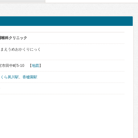
咽喉科クリニック
きまえうめおかくりにっく
西宮市田中町5-10 【
地図
】
さくら夙川駅
、
香櫨園駅
分