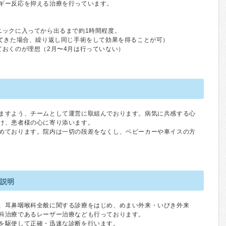
ギー反応を抑える治療を行っています。
ニックに入ってから出るまで約1時間程度。
ってきた場合、繰り返し同じ手術をして効果を得ることが可）
ておくのが理想（2月〜4月は行っていない）
ますよう、チームとして運営に取組んでおります。病気に共感する心
け、患者様の心に寄り添います。
めております。院内は一切の段差をなくし、ベビーカーや車イスの方
の説明
、耳鼻咽喉科全般に関する診療をはじめ、めまい外来・いびき外来
科治療であるレーザー治療なども行っております。
を駆使して正確・迅速な診断を行います。