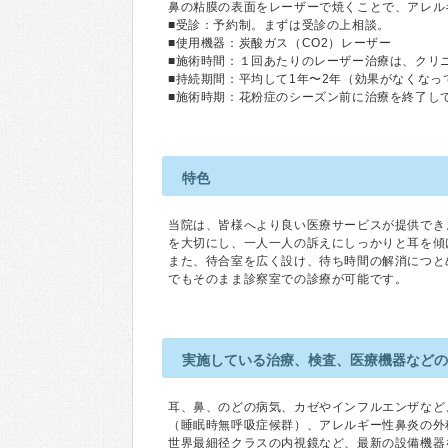
鼻の粘膜の表面をレーザーで焼くことで、アレル
■受診：予約制。まずは受診の上相談。
■使用機器：炭酸ガス（CO2）レーザー
■施術時間：１回あたりのレーザー治療は、クリ
■持続期間：平均して1年〜2年（効果がなくな
■施術時期：花粉症のシーズン前に治療を終了し
特色
当院は、皆様へより良い医療サービスが提供でき
を大切にし、一人一人の訴えにしっかりと耳を傾
また、待合室を広く設け、待ち時間の解消につと
でもそのまま診察室での診療が可能です。
実施している治療、検査、医療機器など
耳、鼻、のどの病気、カゼやインフルエンザなど
（睡眠時無呼吸症候群）、アレルギー性鼻炎の外
世界最細径クラスの内視鏡など、最新の設備機器