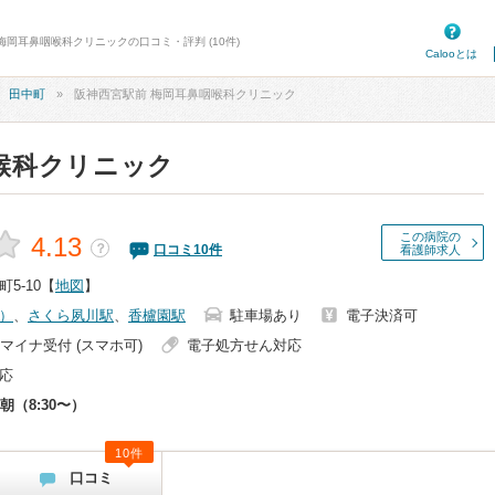
梅岡耳鼻咽喉科クリニックの口コミ・評判 (10件)
Calooとは
田中町
阪神西宮駅前 梅岡耳鼻咽喉科クリニック
喉科クリニック
この病院の
4.13
？
口コミ
10
件
看護師求人
5-10
【
地図
】
）
、
さくら夙川駅
、
香櫨園駅
駐車場あり
電子決済可
マイナ受付 (スマホ可)
電子処方せん対応
応
朝（8:30〜）
10件
口コミ