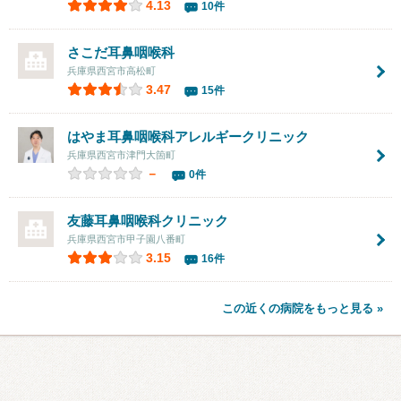
4.13
10件
さこだ耳鼻咽喉科
兵庫県西宮市高松町
3.47
15件
はやま耳鼻咽喉科アレルギークリニック
兵庫県西宮市津門大箇町
－
0件
友藤耳鼻咽喉科クリニック
兵庫県西宮市甲子園八番町
3.15
16件
この近くの病院をもっと見る »