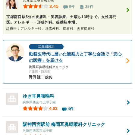
兵庫県宝塚市梅野町
3.45
0件
25件
宝塚南口駅5分の皮膚科・美容診療。土曜も13時まで。女性専門
医。アレルギー・形成外科。提携駐車場。
診療科：アレルギー科、形成外科、皮膚科、美容皮膚科
耳鼻咽喉科
勤務医時代に磨いた観察力と丁寧な会話で「安心
の医療」を届ける
梅岡耳鼻咽喉科クリニック
兵庫県・西宮市
野田 謙二
院長
ゆき耳鼻咽喉科
兵庫県西宮市上甲子園
4.03
4件
阪神西宮駅前 梅岡耳鼻咽喉科クリニック
兵庫県西宮市田中町