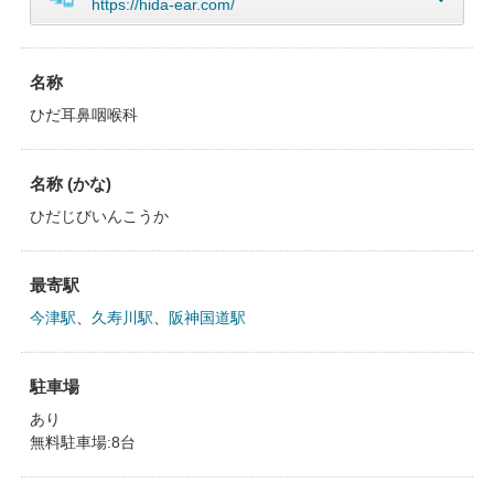
https://hida-ear.com/
名称
ひだ耳鼻咽喉科
名称 (かな)
ひだじびいんこうか
最寄駅
今津駅
、
久寿川駅
、
阪神国道駅
駐車場
あり
無料駐車場:8台