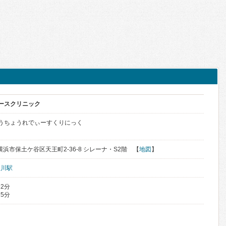
ィースクリニック
のうちょうれでぃーすくりにっく
県横浜市保土ケ谷区天王町2-36-8 シレーナ・S2階 【
地図
】
星川駅
 2分
 5分