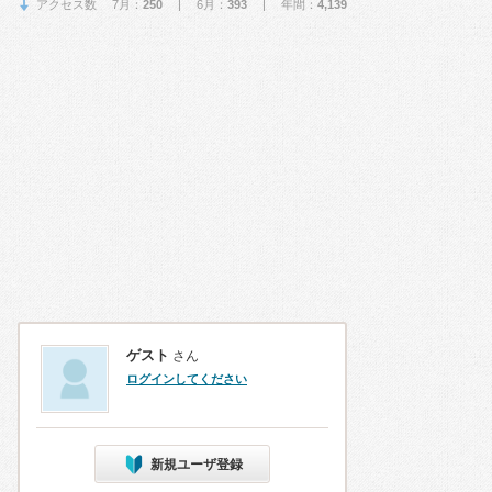
アクセス数 7月：
250
| 6月：
393
| 年間：
4,139
ゲスト
さん
ログインしてください
新規ユーザ登録