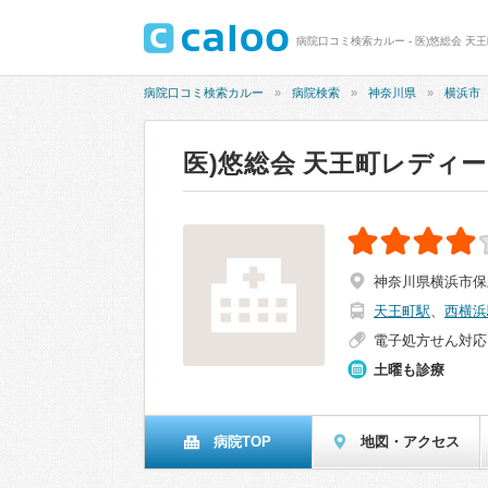
病院口コミ検索カルー - 医)悠総会 天
病院口コミ検索カルー
病院検索
神奈川県
横浜市
医)悠総会 天王町レディ
神奈川県横浜市保土
天王町駅
、
西横浜
電子処方せん対応
土曜も診療
病院TOP
地図・アクセス