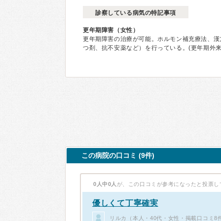
診察している病気の特記事項
更年期障害（女性）
更年期障害の治療が可能。ホルモン補充療法、漢
つ剤、抗不安薬など）を行っている。(更年期外来
この病院の口コミ (9件)
0人中0人
が、この口コミが参考になったと投票し
優しくて丁寧確実
リルカ（本人・40代・女性・掲載口コミ8