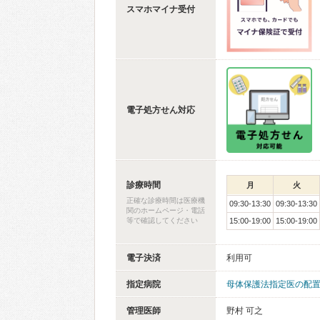
スマホマイナ受付
電子処方せん対応
診療時間
月
火
正確な診療時間は医療機
09:30-13:30
09:30-13:30
関のホームページ・電話
等で確認してください
15:00-19:00
15:00-19:00
電子決済
利用可
指定病院
母体保護法指定医の配
管理医師
野村 可之