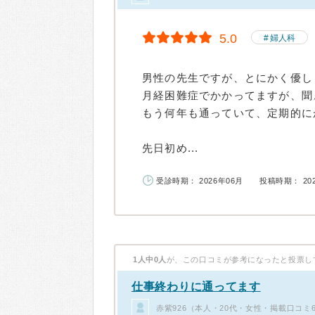
5.0
婦人科
男性の先生ですが、とにかく優し
月経困難症でかかってますが、聞
もう何年も通っていて、定期的に
先日初め...
受診時期： 2026年06月
投稿時期： 20
1人中0人
が、この口コミが参考になったと投票し
仕事終わりに通ってます
赤紫926（本人・20代・女性・掲載口コミ