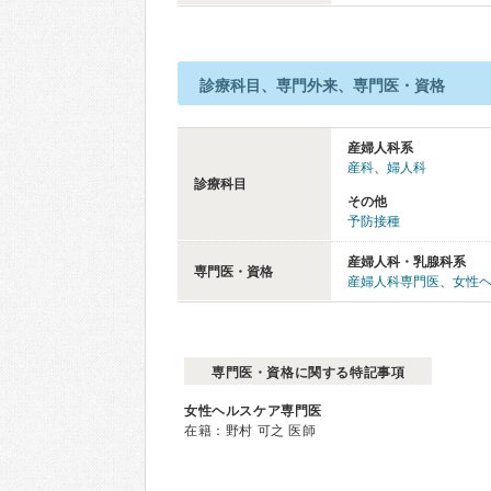
診療科目、専門外来、専門医・資格
産婦人科系
産科
、
婦人科
診療科目
その他
予防接種
産婦人科・乳腺科系
専門医・資格
産婦人科専門医
、
女性
専門医・資格に関する特記事項
女性ヘルスケア専門医
在籍：野村 可之 医師