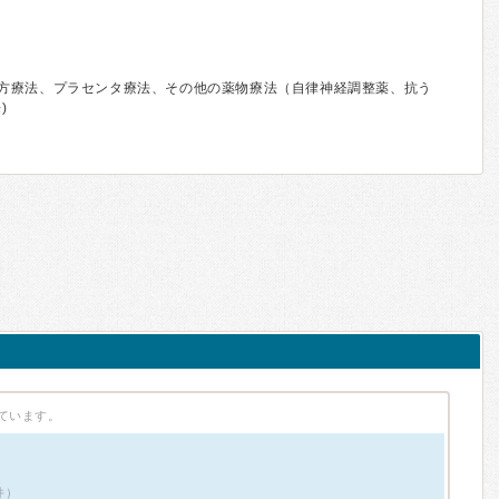
方療法、プラセンタ療法、その他の薬物療法（自律神経調整薬、抗う
)
ています。
件）