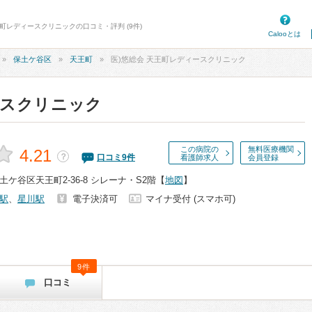
王町レディースクリニックの口コミ・評判 (9件)
Calooとは
保土ケ谷区
天王町
医)悠総会 天王町レディースクリニック
ースクリニック
この病院の
無料医療機関
4.21
？
口コミ
9
件
看護師求人
会員登録
ケ谷区天王町2-36-8 シレーナ・S2階
【
地図
】
駅
、
星川駅
電子決済可
マイナ受付 (スマホ可)
9件
口コミ