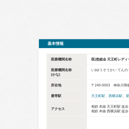
基本情報
医療機関名称
医)悠総会 天王町レデ
医療機関名称
い)ゆうそうかい てん
(かな)
所在地
〒240-0003 神奈川
最寄駅
天王町駅
、
西横浜駅
、
相鉄 本線 天王町駅 徒歩
アクセス
相鉄 本線 西横浜駅 徒歩