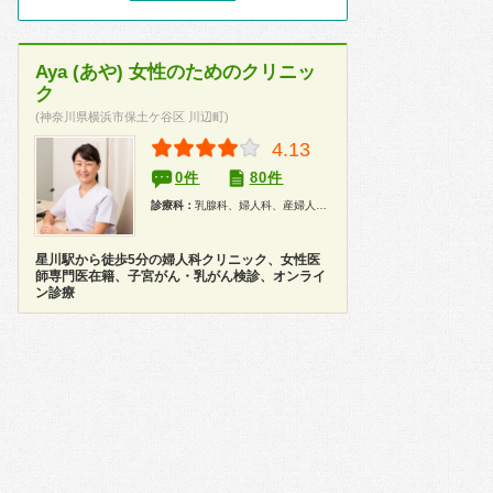
Aya (あや) 女性のためのクリニッ
ク
(神奈川県横浜市保土ケ谷区 川辺町)
4.13
0件
80件
診療科：
乳腺科、婦人科、産婦人科、健康診断、人間ドック
星川駅から徒歩5分の婦人科クリニック、女性医
師専門医在籍、子宮がん・乳がん検診、オンライ
ン診療