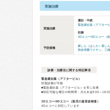
実施治療
避妊・中絶
緊急避妊薬（アフター
実施治療
妊娠
3Dエコー/4Dエコー（
麻しん（はしか）風し
予防接種
肺炎球菌ワクチン
、
三
診療・治療法に関する特記事項
緊急避妊薬（アフターピル）
対面診療が可能
■緊急避妊薬（アフターピル）を常に在庫
■対応可能な曜日や時間帯：月火木金9:00～18:00、
3Dエコー/4Dエコー（胎児の超音波検査）
4Dエコーに対応しています