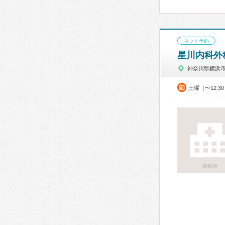
ネット予約
星川内科外
神奈川県横浜
土曜（〜12:3
診療所