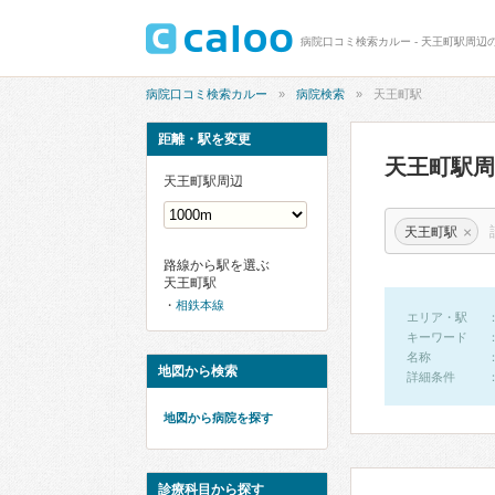
病院口コミ検索カルー - 天王町駅周辺
病院口コミ検索カルー
病院検索
天王町駅
距離・駅を変更
天王町駅
天王町駅周辺
×
天王町駅
路線から駅を選ぶ
天王町駅
相鉄本線
エリア・駅
キーワード
名称
地図から検索
詳細条件
地図から病院を探す
診療科目から探す