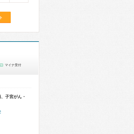
ト
マイナ受付
籍、子宮がん・
件