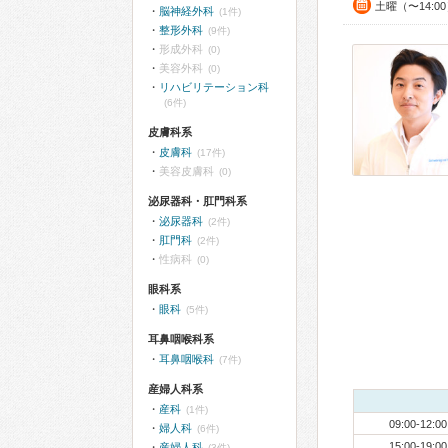
土曜（〜14:0
脳神経外科
(1件)
整形外科
(9件)
形成外科
(0)
美容外科
(0)
リハビリテーション科
(6件)
皮膚科系
皮膚科
(17件)
美容皮膚科
(0)
泌尿器科・肛門科系
泌尿器科
(2件)
肛門科
(2件)
性病科
(0)
眼科系
眼科
(5件)
耳鼻咽喉科系
耳鼻咽喉科
(7件)
産婦人科系
産科
(1件)
09:00-12:00
婦人科
(6件)
15:00-19:00
産婦人科
(3件)