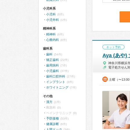
小児科系
小児科
(8件)
小児外科
(1件)
精神科系
精神科
(8件)
心療内科
(6件)
ネット予約
歯科系
歯科
Aya (あ
(54件)
矯正歯科
(22件)
神奈川県横浜
歯周病科
(7件)
電子処方せん
小児歯科
(37件)
歯科口腔外科
(27件)
土曜（〜13:0
インプラント
(8件)
ホワイトニング
(7件)
その他
漢方
(1件)
救急科
(0)
ペインクリニック
(0)
予防接種
(53件)
健康診断
(6件)
人間ドック
(3件)