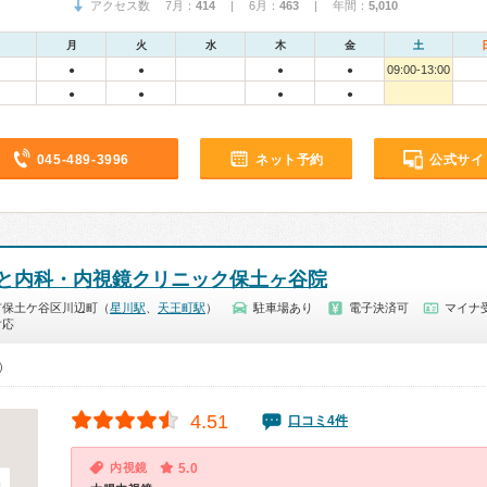
アクセス数 7月：
414
| 6月：
463
| 年間：
5,010
月
火
水
木
金
土
09:00-13:00
●
●
●
●
●
●
●
●
045-489-3996
ネット予約
公式サイ
と内科・内視鏡クリニック保土ヶ谷院
市保土ケ谷区川辺町（
星川駅
、
天王町駅
）
駐車場あり
電子決済可
マイナ受
対応
0）
4.51
口コミ4件
内視鏡
5.0