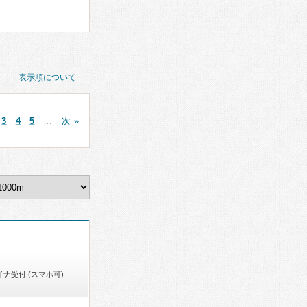
表示順について
3
4
5
…
次 »
イナ受付 (スマホ可)