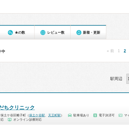
★の数
レビュー数
新着・更新
« 前
1
2
8件中
駅周辺
だちクリニック
市保土ケ谷区帷子町（
保土ケ谷駅
、
天王町駅
）
駐車場あり
電子決済可
マ
対応
オンライン診療対応