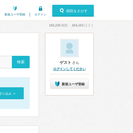
病院をさがす
新規ユーザ登録
ログイン
182,226
病院・
264,163
口コミ
ゲスト
さん
ログインしてください
新規ユーザ登録
絞り込み »