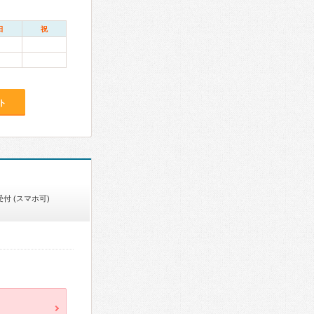
日
祝
ト
付 (スマホ可)