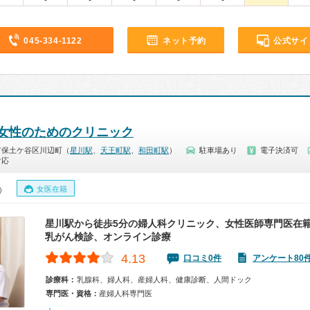
045-334-1122
ネット予約
公式サイ
や) 女性のためのクリニック
市保土ケ谷区川辺町（
星川駅
、
天王町駅
、
和田町駅
）
駐車場あり
電子決済可
対応
女医在籍
0）
星川駅から徒歩5分の婦人科クリニック、女性医師専門医在
乳がん検診、オンライン診療
4.13
口コミ0件
アンケート80
診療科：
乳腺科、婦人科、産婦人科、健康診断、人間ドック
専門医・資格：
産婦人科専門医