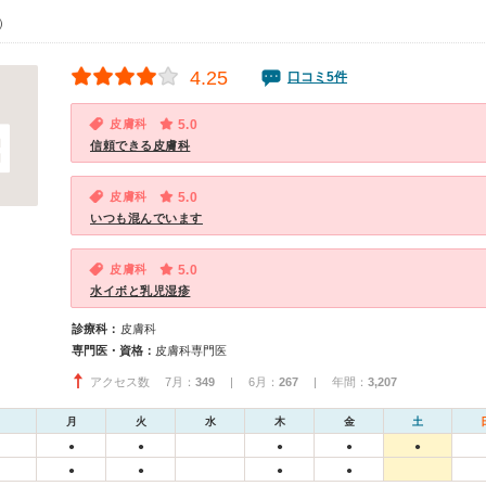
0）
4.25
口コミ5件
皮膚科
5.0
信頼できる皮膚科
皮膚科
5.0
いつも混んでいます
皮膚科
5.0
水イボと乳児湿疹
診療科：
皮膚科
専門医・資格：
皮膚科専門医
アクセス数 7月：
349
| 6月：
267
| 年間：
3,207
月
火
水
木
金
土
●
●
●
●
●
●
●
●
●