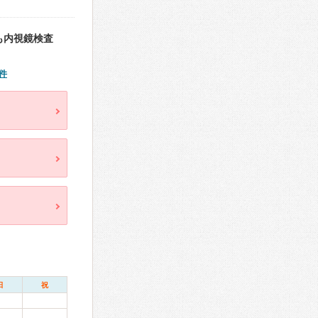
も内視鏡検査
件
日
祝