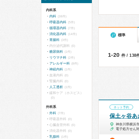
内科系
内科
(38件)
呼吸器内科
(5件)
循環器内科
(7件)
消化器内科
(14件)
標準
胃腸科
(3件)
内分泌代謝科
(0)
糖尿病科
(1件)
1-20
件 / 13
リウマチ科
(2件)
アレルギー科
(8件)
神経内科
(1件)
血液内科
(0)
腎臓内科
(0)
人工透析
(1件)
緩和ケア（ホスピス）
(0)
外科系
ネット予約
外科
(7件)
保土ヶ谷あ
呼吸器外科
(0)
神奈川県横浜
心臓血管外科
(0)
電子処方せん
消化器外科
(0)
乳腺科
(1件)