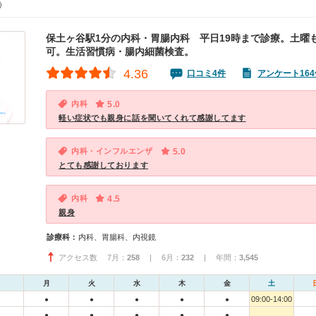
0）
保土ヶ谷駅1分の内科・胃腸内科 平日19時まで診療。土曜
可。生活習慣病・腸内細菌検査。
4.36
口コミ4件
アンケート164
内科
5.0
軽い症状でも親身に話を聞いてくれて感謝してます
内科・インフルエンザ
5.0
とても感謝しております
内科
4.5
親身
診療科：
内科、胃腸科、内視鏡
アクセス数 7月：
258
| 6月：
232
| 年間：
3,545
月
火
水
木
金
土
09:00-14:00
●
●
●
●
●
●
●
●
●
●