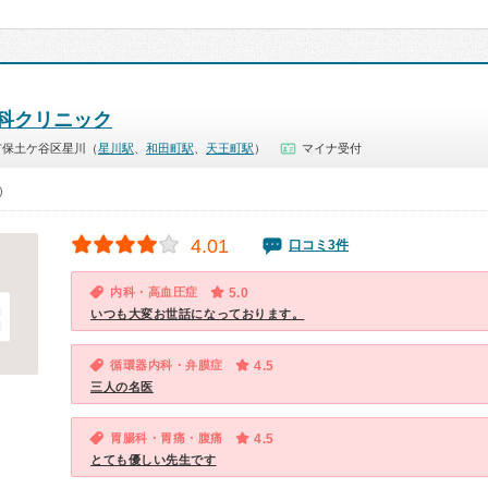
科クリニック
市保土ケ谷区星川（
星川駅
、
和田町駅
、
天王町駅
）
マイナ受付
0）
4.01
口コミ3件
内科・高血圧症
5.0
いつも大変お世話になっております。
循環器内科・弁膜症
4.5
三人の名医
胃腸科・胃痛・腹痛
4.5
とても優しい先生です