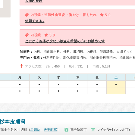
大腸内視鏡
内視鏡・逆流性食道炎・胸やけ・胃もたれ
5.0
信頼できる｡
内視鏡
5.0
とにかく苦痛が少ない検査を希望の方にお勧めです
診療科：
内科、消化器内科、外科、肛門科、内視鏡、健康診断、人間ドック
専門医・資格：
外科専門医、消化器病専門医、消化器外科専門医、消化器内
アクセス数 7月：
450
| 6月：
331
| 年間：
5,151
月
火
水
木
金
土
●
●
●
●
●
●
●
●
●
●
●
杉本皮膚科
市保土ケ谷区川辺町（
星川駅
、
天王町駅
）
電子決済可
マイナ受付 (スマホ可)