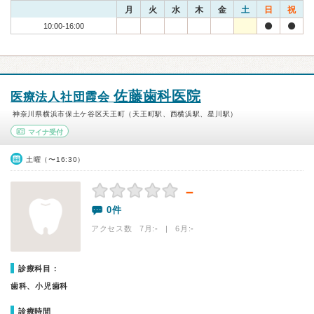
月
火
水
木
金
土
日
祝
10:00-16:00
佐藤歯科医院
医療法人社団霞会
神奈川県横浜市保土ケ谷区天王町（天王町駅、西横浜駅、星川駅）
マイナ受付
土曜（〜16:30）
－
0件
アクセス数 7月:
-
| 6月:
-
診療科目：
歯科、小児歯科
診療時間