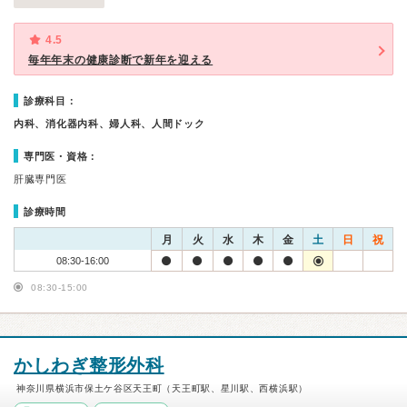
4.5
毎年年末の健康診断で新年を迎える
診療科目：
内科、消化器内科、婦人科、人間ドック
専門医・資格：
肝臓専門医
診療時間
月
火
水
木
金
土
日
祝
08:30-16:00
08:30-15:00
かしわぎ整形外科
神奈川県横浜市保土ケ谷区天王町（天王町駅、星川駅、西横浜駅）