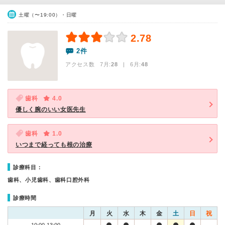
土曜（〜19:00）・日曜
2.78
2件
アクセス数 7月:
28
| 6月:
48
歯科
4.0
優しく腕のいい女医先生
歯科
1.0
いつまで経っても根の治療
診療科目：
歯科、小児歯科、歯科口腔外科
診療時間
月
火
水
木
金
土
日
祝