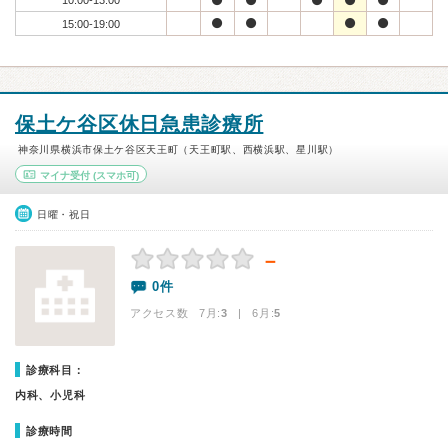
10:00-13:00
15:00-19:00
保土ケ谷区休日急患診療所
神奈川県横浜市保土ケ谷区天王町（天王町駅、西横浜駅、星川駅）
マイナ受付
(スマホ可)
日曜・祝日
－
0件
アクセス数 7月:
3
| 6月:
5
診療科目：
内科、小児科
診療時間