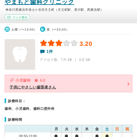
やまもと歯科クリニック
神奈川県横浜市保土ケ谷区天王町（天王町駅、星川駅、西横浜駅）
マイナ受付
土曜（〜13:00）
夜（〜20:00）
3.20
1件
アクセス数 7月:
19
| 6月:
10
小児歯科
4.0
子供にやさしい歯医者さん
診療科目：
歯科、小児歯科、歯科口腔外科
診療時間
月
火
水
木
金
土
日
祝
09:30-13:00