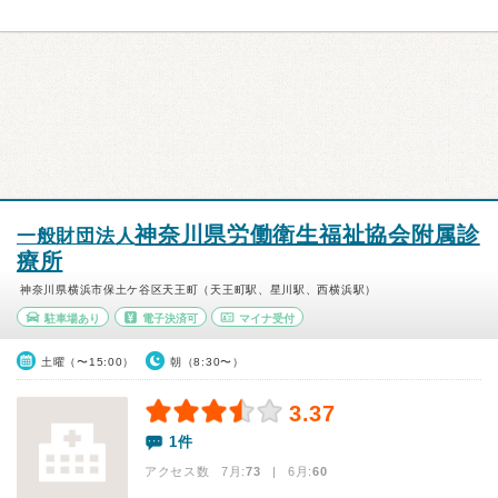
神奈川県労働衛生福祉協会附属診
一般財団法人
療所
神奈川県横浜市保土ケ谷区天王町（天王町駅、星川駅、西横浜駅）
駐車場あり
電子決済可
マイナ受付
土曜（〜15:00）
朝（8:30〜）
3.37
1件
アクセス数 7月:
73
| 6月:
60