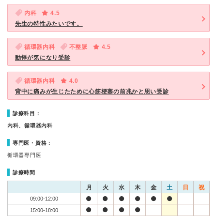
内科
4.5
先生の特性みたいです。
循環器内科
不整脈
4.5
動悸が気になり受診
循環器内科
4.0
背中に痛みが生じたために心筋梗塞の前兆かと思い受診
診療科目：
内科、循環器内科
専門医・資格：
循環器専門医
診療時間
月
火
水
木
金
土
日
祝
09:00-12:00
15:00-18:00