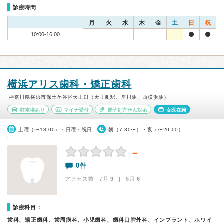
診療時間
月
火
水
木
金
土
日
祝
10:00-16:00
横浜アリス歯科・矯正歯科
神奈川県横浜市保土ケ谷区天王町（天王町駅、星川駅、西横浜駅）
駐車場あり
マイナ受付
電子処方せん対応
女医在籍
土曜（〜18:00）・日曜・祝日
朝（7:30〜）・夜（〜20:00）
－
0件
アクセス数 7月:
9
| 6月:
6
診療科目：
歯科、矯正歯科、歯周病科、小児歯科、歯科口腔外科、インプラント、ホワイ