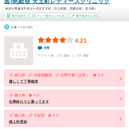
医)悠総会 天王町レディースクリニック
神奈川県横浜市保土ケ谷区天王町（天王町駅、西横浜駅、星川駅）
電子決済可
マイナ受付
(スマホ可)
電子処方せん対応
土曜（〜17:00）
4.21
9件
アクセス数 7月:
250
| 6月:
393
婦人科
月経困難症
生理不順（女性）
5.0
優しくて丁寧確実
婦人科
4.5
仕事終わりに通ってます
婦人科
不妊症
4.5
婦人科受診