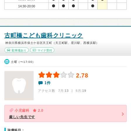
14:30-20:00
古町橋こども歯科クリニック
神奈川県横浜市保土ケ谷区天王町（天王町駅、星川駅、西横浜駅）
駐車場あり
マイナ受付
土曜（〜17:00）
2.78
1件
アクセス数 7月:
13
| 6月:
19
小児歯科
2.0
厳しい先生です
診療科目：