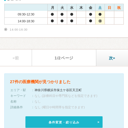
月
火
水
木
金
土
日
祝
09:30-12:30
14:00-18:30
14:00-16:30
«前
1/2ページ
次»
27件の医療機関が見つかりました
エリア・駅
神奈川県横浜市保土ケ谷区天王町
キーワード
なし (診療科目や専門医などを指定できます)
名称
なし
詳細条件
なし (曜日や時間帯を指定できます)
条件変更・絞り込み