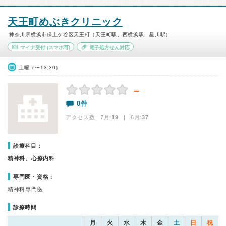
天王町めぶきクリニック
神奈川県横浜市保土ケ谷区天王町（天王町駅、西横浜駅、星川駅）
マイナ受付
(スマホ可)
電子処方せん対応
土曜（〜13:30）
－
0件
アクセス数 7月:
19
| 6月:
37
診療科目：
精神科、心療内科
専門医・資格：
精神科専門医
診療時間
月
火
水
木
金
土
日
祝