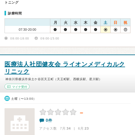
トニング
診療時間
月
火
水
木
金
土
日
祝
07:30-20:00
08:00-18:00
09:00-15:00
医療法人社団健友会 ライオンメディカルク
リニック
神奈川県横浜市保土ケ谷区天王町（天王町駅、西横浜駅、星川駅）
マイナ受付
土曜（〜13:00）
－
0件
アクセス数 7月:
34
| 6月:
23