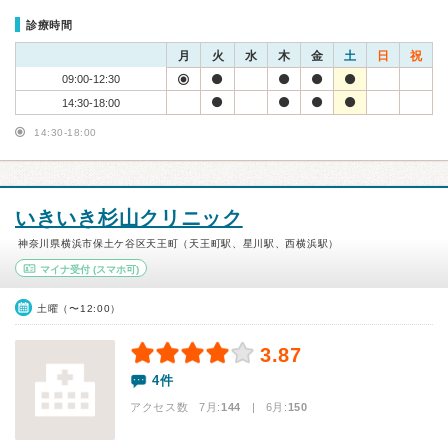
診療時間
月
火
水
木
金
土
日
祝
09:00-12:30
14:30-18:00
14:30-18:00
いきいき杉山クリニック
神奈川県横浜市保土ケ谷区天王町（天王町駅、星川駅、西横浜駅）
マイナ受付
(スマホ可)
土曜（〜12:00）
3.87
4件
アクセス数 7月:
144
| 6月:
150