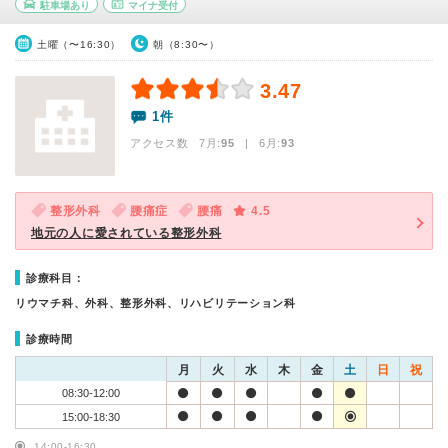
駐車場あり
マイナ受付
土曜（〜16:30）
朝（8:30〜）
3.47
1件
アクセス数 7月:
95
| 6月:
93
整形外科
腰痛症
腰痛
4.5
地元の人に愛されている整形外科
診療科目：
リウマチ科、外科、整形外科、リハビリテーション科
診療時間
月
火
水
木
金
土
日
祝
08:30-12:00
15:00-18:30
14:00-16:30