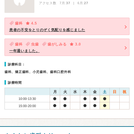
アクセス数 7月:
37
| 6月:
27
歯科
4.5
患者の不安をとりのぞく気配りを感じました
歯科
虫歯
歯がしみる
3.0
一年通いました。
診療科目：
歯科、矯正歯科、小児歯科、歯科口腔外科
診療時間
月
火
水
木
金
土
日
祝
10:00-13:30
15:00-20:00