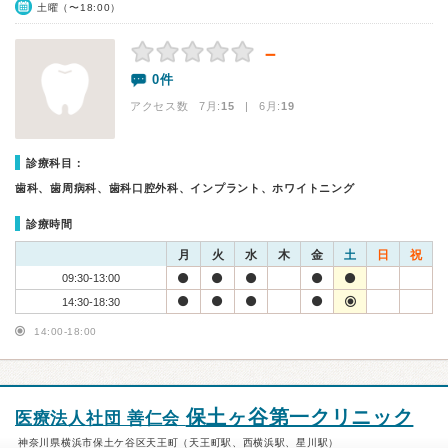
土曜（〜18:00）
－
0件
アクセス数 7月:
15
| 6月:
19
診療科目：
歯科、歯周病科、歯科口腔外科、インプラント、ホワイトニング
診療時間
月
火
水
木
金
土
日
祝
09:30-13:00
14:30-18:30
14:00-18:00
保土ヶ谷第一クリニック
医療法人社団 善仁会
神奈川県横浜市保土ケ谷区天王町（天王町駅、西横浜駅、星川駅）