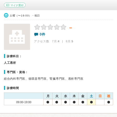
マイナ受付
土曜（〜19:00）・祝日
－
0件
アクセス数 7月:
4
| 6月:
5
診療科目：
人工透析
専門医・資格：
総合内科専門医、循環器専門医、腎臓専門医、透析専門医
診療時間
月
火
水
木
金
土
日
祝
09:00-19:00