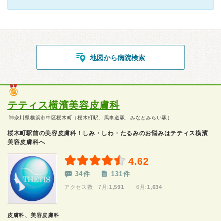
地図から病院検索
テティス横濱美容皮膚科
神奈川県横浜市中区桜木町（桜木町駅、馬車道駅、みなとみらい駅）
桜木町駅前の美容皮膚科！しみ・しわ・たるみのお悩みはテティス横濱
美容皮膚科へ
4.62
34件
131件
アクセス数 7月:
1,591
| 6月:
1,634
皮膚科、美容皮膚科