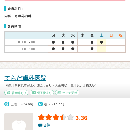
診療科目：
内科、呼吸器内科
診療時間
月
火
水
木
金
土
日
祝
09:00-12:00
15:00-18:00
てらだ歯科医院
神奈川県横浜市保土ケ谷区天王町（天王町駅、星川駅、西横浜駅）
駐車場あり
電子決済可
マイナ受付
土曜（〜20:00）
夜（〜20:00）
3.36
2件