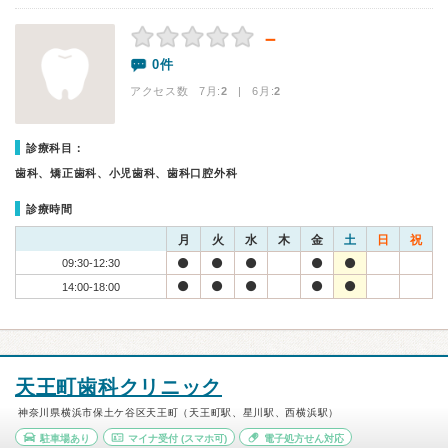
－
0件
アクセス数 7月:
2
| 6月:
2
診療科目：
歯科、矯正歯科、小児歯科、歯科口腔外科
診療時間
月
火
水
木
金
土
日
祝
09:30-12:30
14:00-18:00
天王町歯科クリニック
神奈川県横浜市保土ケ谷区天王町（天王町駅、星川駅、西横浜駅）
駐車場あり
マイナ受付
(スマホ可)
電子処方せん対応