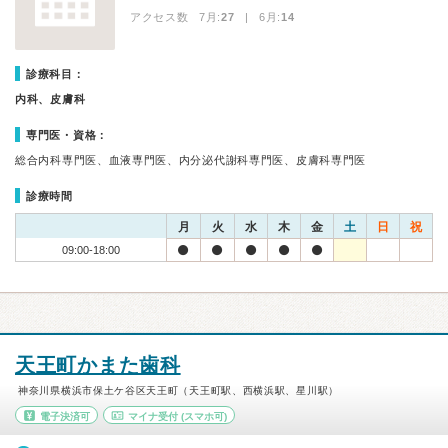
アクセス数 7月:
27
| 6月:
14
診療科目：
内科、皮膚科
専門医・資格：
総合内科専門医、血液専門医、内分泌代謝科専門医、皮膚科専門医
診療時間
月
火
水
木
金
土
日
祝
09:00-18:00
天王町かまた歯科
神奈川県横浜市保土ケ谷区天王町（天王町駅、西横浜駅、星川駅）
電子決済可
マイナ受付
(スマホ可)