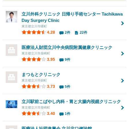
立川外科クリニック 日帰り手術センター
Tachikawa
Day Surgery Clinic
東京都立川市曙町
4.28
2件
22件
医療法人財団立川中央病院附属
健康クリニック
東京都立川市柴崎町
3.95
9件
まつもとクリニック
東京都立川市錦町
3.73
5件
立川駅前こばやし内科・胃と大腸内視鏡クリニック
東京都立川市柴崎町
3.40
1件
医療法人社団進興会
立川北口健診館