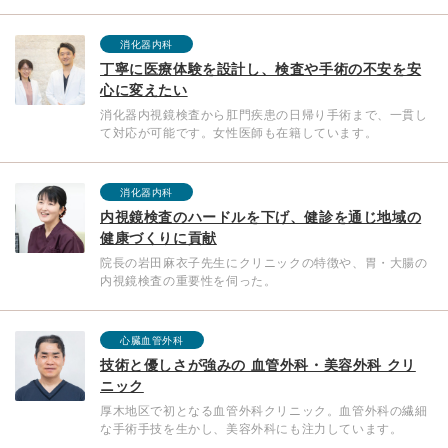
消化器内科
丁寧に医療体験を設計し、検査や手術の不安を安
心に変えたい
消化器内視鏡検査から肛門疾患の日帰り手術まで、一貫し
て対応が可能です。女性医師も在籍しています。
消化器内科
内視鏡検査のハードルを下げ、健診を通じ地域の
健康づくりに貢献
院長の岩田麻衣子先生にクリニックの特徴や、胃・大腸の
内視鏡検査の重要性を伺った。
心臓血管外科
技術と優しさが強みの 血管外科・美容外科 クリ
ニック
厚木地区で初となる血管外科クリニック。血管外科の繊細
な手術手技を生かし、美容外科にも注力しています。