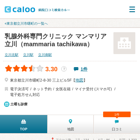
«東京都立川市曙町の一覧へ
乳腺外科専門クリニック マンマリア
立川（mammaria tachikawa）
立川北駅
立川駅
立川南駅
3.30
1件
？
地図
東京都立川市曙町2-8-30 三上ビル5F【
】
電子決済可
ネット予約
女医在籍
マイナ受付 (スマホ可)
電子処方せん対応
土曜も診療
1件
TOP
地図
口コミ
アクセス数 7月：
134
| 6月：
96
| 年間：
1,323