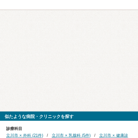
似たような病院・クリニックを探す
診療科目
立川市 × 外科 (21件)
立川市 × 乳腺科 (5件)
立川市 × 健康診