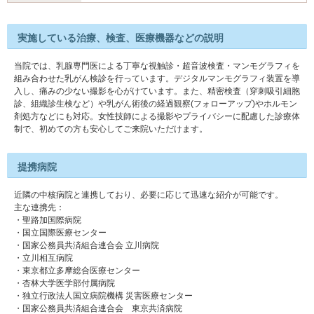
実施している治療、検査、医療機器などの説明
当院では、乳腺専門医による丁寧な視触診・超音波検査・マンモグラフィを
組み合わせた乳がん検診を行っています。デジタルマンモグラフィ装置を導
入し、痛みの少ない撮影を心がけています。また、精密検査（穿刺吸引細胞
診、組織診生検など）や乳がん術後の経過観察(フォローアップ)やホルモン
剤処方などにも対応。女性技師による撮影やプライバシーに配慮した診療体
制で、初めての方も安心してご来院いただけます。
提携病院
近隣の中核病院と連携しており、必要に応じて迅速な紹介が可能です。
主な連携先：
・聖路加国際病院
・国立国際医療センター
・国家公務員共済組合連合会 立川病院
・立川相互病院
・東京都立多摩総合医療センター
・杏林大学医学部付属病院
・独立行政法人国立病院機構 災害医療センター
・国家公務員共済組合連合会 東京共済病院