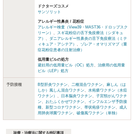
ドクターズコスメ
サンソリット
アレルギー性鼻炎 / 花粉症
アレルギー検査（View39・MAST36・ドロップスク
リーン）
、
スギ花粉症の舌下免疫療法（シダキュ
ア）
、
ダニアレルギー性鼻炎の舌下免疫療法（ミテ
ィキュア・アシテア）
、
ゾレア・オマリズマブ（重
症花粉症患者の注射治療）
低用量ピルの処方
避妊用の低用量ピル（OC）処方
、
治療用の低用量
ピル（LEP）処方
予防接種
B型肝炎ワクチン
、
二種混合ワクチン
、
麻しん（は
しか）風しん混合ワクチン
、
水疱瘡ワクチン（水痘
ワクチン）
、
日本脳炎ワクチン
、
子宮頸がんワクチ
ン
、
おたふくかぜワクチン
、
インフルエンザ予防接
種
、
新型コロナワクチン
、
帯状疱疹ワクチン
、
成人
用肺炎球菌ワクチン
、
破傷風ワクチン（単独）
診療・治療法に関する特記事項