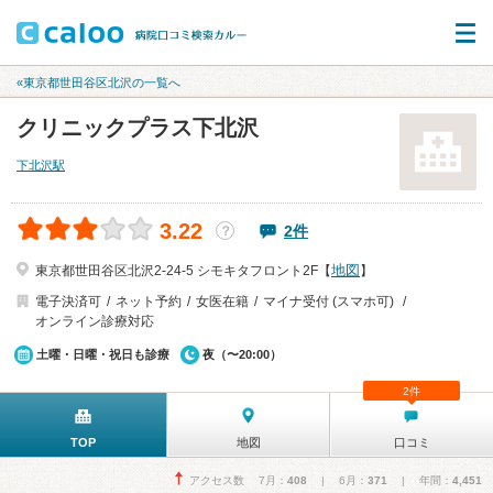
«東京都世田谷区北沢の一覧へ
クリニックプラス下北沢
下北沢駅
3.22
2件
？
地図
東京都世田谷区北沢2-24-5 シモキタフロント2F【
】
電子決済可
ネット予約
女医在籍
マイナ受付 (スマホ可)
オンライン診療対応
土曜・日曜・祝日も診療
夜（〜20:00）
2件
TOP
地図
口コミ
アクセス数 7月：
408
| 6月：
371
| 年間：
4,451