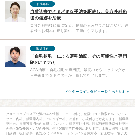
形成外科
自費診療でさまざまな手法を駆使し、美容外科術
後の傷跡を治療
美容外科術後に気になる、傷跡の赤みやでこぼこなど。患
者様のお悩みに寄り添い、丁寧にケアします。
形成外科
「自毛植毛」による薄毛治療。その可能性と専門
院のこだわり
AGA治療・自毛植毛の専門院。最初のカウンセリングか
ら手術までをドクターが一貫して担当します。
ドクターズインタビューをもっと読む »
クリニックプラス下北沢の基本情報、口コミ2件は、病院口コミ検索カルーでチェ
ック！内科、循環器内科、アレルギー科、皮膚科、小児科などがあります。循環器
専門医、皮膚科専門医が在籍しています。頭痛専門外来、睡眠時無呼吸症候群専門
外来・SAS外来・いびき外来、生活習慣病専門外来があります。土曜日診察・日曜
日診察・祝日診察・夜対応（〜20:00）・オンライン診療対応・女医在籍・電子決