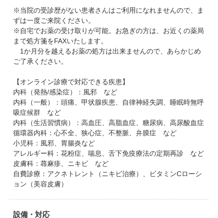
※当院の受診歴がない患者さんはご利用になれませんので、ま
ずは一度ご来院ください。
※自宅でお薬の受け取りが可能。お急ぎの方は、お近くの薬局
まで処方箋をFAXいたします。
1か月分を越えるお薬の処方は出来ませんので、あらかじめ
ご了承ください。
【オンライン診療で対応できる疾患】
内科（発熱/感染症）：風邪 など
内科（一般）：頭痛、甲状腺疾患、自律神経失調、睡眠時無呼
吸症候群 など
内科（生活習慣病）：高血圧、高脂血症、糖尿病、高尿酸血症
循環器内科：心不全、狭心症、不整脈、弁膜症 など
小児科：風邪、胃腸炎など
アレルギー科：花粉症、喘息、舌下免疫療法の定期再診 など
皮膚科：蕁麻疹、ニキビ など
自費診療：アクネトレント（ニキビ治療）、ビタミンCローシ
ョン（美容皮膚）
設備・対応