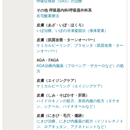
呼吸症候群（SAS）の治療
その他 呼吸器内科/呼吸器外科系
在宅酸素療法
皮膚（あざ・いぼ・ほくろ）
いぼ治療
、
いぼの冷凍凝固法（液体窒素）
皮膚（肌質改善・ターンオーバー）
ケミカルピーリング
、
プラセンタ（肌質改善・ター
ンオーバー）
AGA・FAGA
AGA治療内服薬（プロペシア・ザガーロなど）の処
方
皮膚（エイジングケア）
ケミカルピーリング（エイジングケア）
皮膚（しみ・そばかす・肝斑）
ハイドロキノンの処方
、
美容内服の処方（タチオ
ン、シナール、ハイチオールなど）
皮膚（にきび・毛穴・傷跡）
にきび治療
、
にきび内服薬の処方（イソトレチノイ
ン、ロアキュタン、アクネトレントなど）