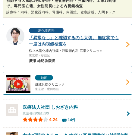
祖師ヶ谷大蔵駅1分の内科・消化器内科・肝臓内科。土曜16時ま
で。専門医在籍。女性院長による内視鏡検査
診療科：内科、消化器内科、胃腸科、内視鏡、健康診断、人間ドック
消化器内科
「異常なし」と確認するのも大切。 無症状でも
一度は内視鏡検査を
桜上水消化器内視鏡・呼吸器内科 広瀬クリニック
東京都・杉並区
廣瀬 雄紀
副院長
動画
成城乳腺クリニック
東京都・世田谷区
医療法人社団
しおざき内科
東京都渋谷区渋谷
4.24
14件