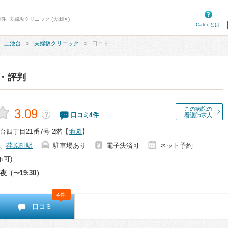
件: 夫婦坂クリニック (大田区)
Calooとは
上池台
夫婦坂クリニック
口コミ
・評判
この病院の
3.09
？
口コミ
4
件
看護師求人
四丁目21番7号 2階
【
地図
】
、
荏原町駅
駐車場あり
電子決済可
ネット予約
ホ可)
夜（〜19:30）
4件
口コミ