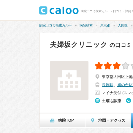
病院口コミ検索カルー - 口コミ・評判 4
病院口コミ検索カルー
病院検索
東京都
大田区
夫婦坂クリニック
の口コミ
東京都大田区上池台
長原駅
、
旗の台駅
マイナ受付 (スマ
土曜も診療
病院TOP
地図・アクセス