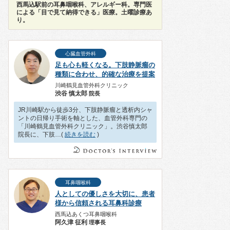
西馬込駅前の耳鼻咽喉科、アレルギー科。専門医
による「目で見て納得できる」医療。土曜診療あ
り。
心臓血管外科
足も心も軽くなる。下肢静脈瘤の
種類に合わせ、的確な治療を提案
川崎鶴見血管外科クリニック
渋谷 慎太郎
院長
JR川崎駅から徒歩3分、下肢静脈瘤と透析内シャ
ントの日帰り手術を軸とした、血管外科専門の
「川崎鶴見血管外科クリニック」。渋谷慎太郎
院長に、下肢…(
続きを読む
)
耳鼻咽喉科
人としての優しさを大切に、患者
様から信頼される耳鼻科診療
西馬込あくつ耳鼻咽喉科
阿久津 征利
理事長