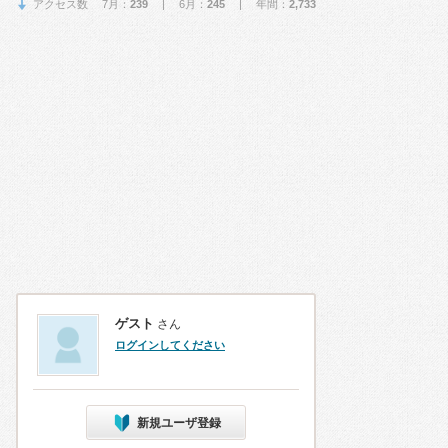
アクセス数 7月：
239
| 6月：
245
| 年間：
2,733
ゲスト
さん
ログインしてください
新規ユーザ登録