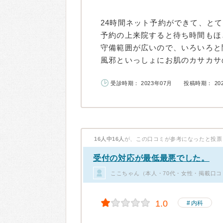
24時間ネット予約ができて、と
予約の上来院すると待ち時間もほ
守備範囲が広いので、いろいろと
風邪といっしょにお肌のカサカサの
受診時期： 2023年07月
投稿時期： 20
16人中16人
が、この口コミが参考になったと投票
受付の対応が最低最悪でした。
ここちゃん（本人・70代・女性・掲載口コ
1.0
内科