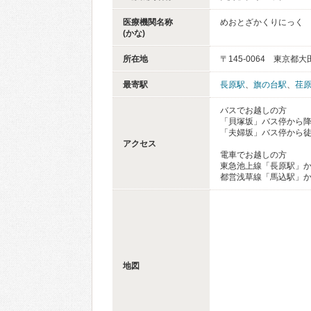
医療機関名称
めおとざかくりにっく
(かな)
所在地
〒145-0064 東京都
最寄駅
長原駅
、
旗の台駅
、
荏
バスでお越しの方
「貝塚坂」バス停から
「夫婦坂」バス停から徒
アクセス
電車でお越しの方
東急池上線「長原駅」か
都営浅草線「馬込駅」か
地図