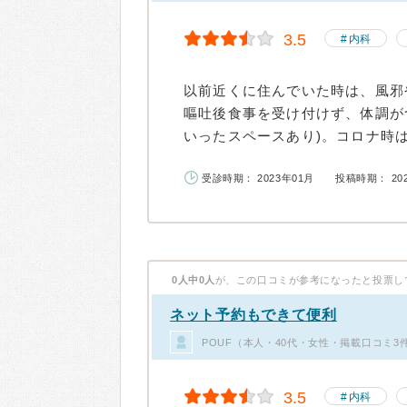
3.5
内科
以前近くに住んでいた時は、風邪
嘔吐後食事を受け付けず、体調が
いったスペースあり)。コロナ時は
受診時期： 2023年01月
投稿時期： 20
0人中0人
が、この口コミが参考になったと投票し
ネット予約もできて便利
POUF（本人・40代・女性・掲載口コミ3
3.5
内科