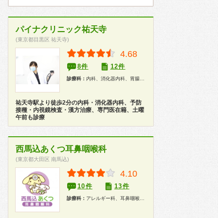
パイナクリニック祐天寺
(東京都目黒区 祐天寺)
4.68
8件
12件
診療科：
内科、消化器内科、胃腸科、漢方、内視鏡、健康診断、人間ドック
祐天寺駅より徒歩2分の内科・消化器内科、予防
接種・内視鏡検査・漢方治療、専門医在籍、土曜
午前も診療
西馬込あくつ耳鼻咽喉科
(東京都大田区 南馬込)
4.10
10件
13件
診療科：
アレルギー科、耳鼻咽喉科、小児科