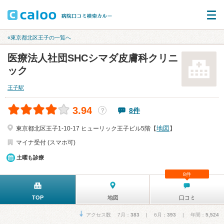
«東京都北区王子の一覧へ
医療法人社団SHCシマダ皮膚科クリニ
ック
王子駅
3.94
8件
？
地図
東京都北区王子1-10-17 ヒューリック王子ビル5階【
】
マイナ受付 (スマホ可)
土曜も診療
8件
TOP
地図
口コミ
アクセス数 7月：
383
| 6月：
393
| 年間：
5,524