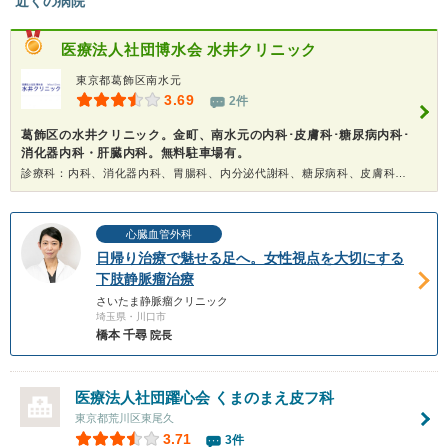
近くの病院
医療法人社団博水会
水井クリニック
東京都葛飾区南水元
3.69
2件
葛飾区の水井クリニック。金町、南水元の内科･皮膚科･糖尿病内科･
消化器内科・肝臓内科。無料駐車場有。
診療科：内科、消化器内科、胃腸科、内分泌代謝科、糖尿病科、皮膚科、健康診断
心臓血管外科
日帰り治療で魅せる足へ。女性視点を大切にする
下肢静脈瘤治療
さいたま静脈瘤クリニック
埼玉県・川口市
橋本 千尋
院長
医療法人社団躍心会 くまのまえ皮フ科
東京都荒川区東尾久
3.71
3件