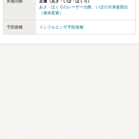
実施治療
皮膚（あざ・いぼ・ほくろ）
あざ・ほくろのレーザー治療
、
いぼの冷凍凝固法
（液体窒素）
予防接種
インフルエンザ予防接種