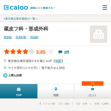
«東京都台東区蔵前の一覧へ
蔵皮フ科・形成外科
蔵前駅
田原町駅
両国駅
3.85
3件
？
地図
東京都台東区蔵前3-4-9 蔵ビル2F【
】
マイナ受付 (スマホ可)
電子処方せん対応
土曜も診療
3件
TOP
地図
口コミ
アクセス数 7月：
154
| 6月：
179
| 年間：
1,955