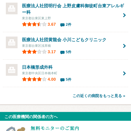
医療法人社団明行会
上野皮膚科御徒町台東アレルギ
ー科
東京都台東区東上野
3.67
2件
医療法人社団黄龍会
小川こどもクリニック
東京都台東区浅草橋
3.17
5件
日本橋形成外科
東京都中央区日本橋本町
4.00
5件
この近くの病院をもっと見る »
この医療機関の関係者の方へ