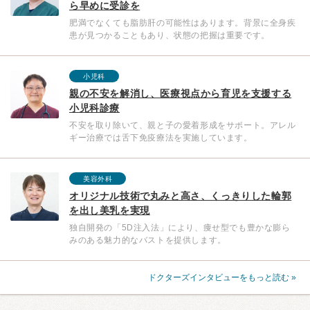
ら早めに受診を
肥満でなくても脂肪肝の可能性はあります。背景に全身疾
患が見つかることもあり、状態の把握は重要です。
小児科
親の不安を解消し、医療視点から育児を支援する
小児科診療
不安を取り除いて、親と子の愛着形成をサポート。アレル
ギー治療では舌下免疫療法を実施しています。
美容外科
オリジナル技術で丸みと高さ、くっきりした輪郭
を出し美乳を実現
独自開発の「5D注⼊法」により、痩せ型でも豊かな膨ら
みのある魅力的なバストを提供します。
ドクターズインタビューをもっと読む »