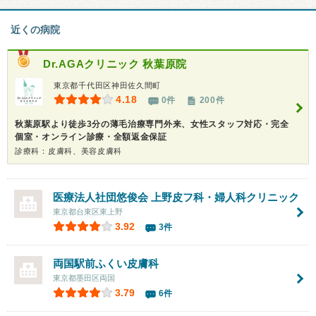
近くの病院
Dr.AGAクリニック 秋葉原院
東京都千代田区神田佐久間町
4.18
0件
200件
秋葉原駅より徒歩3分の薄毛治療専門外来、女性スタッフ対応・完全
個室・オンライン診療・全額返金保証
診療科：皮膚科、美容皮膚科
医療法人社団悠俊会
上野皮フ科・婦人科クリニック
東京都台東区東上野
3.92
3件
両国駅前ふくい皮膚科
東京都墨田区両国
3.79
6件