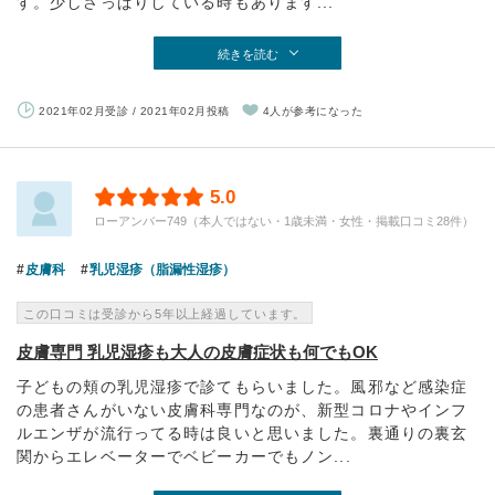
す。少しさっぱりしている時もあります...
続きを読む
2021年02月受診 / 2021年02月投稿
4人が参考になった
5.0
ローアンバー749（本人ではない・1歳未満・女性・掲載口コミ28件）
皮膚科
乳児湿疹（脂漏性湿疹）
この口コミは受診から5年以上経過しています。
皮膚専門 乳児湿疹も大人の皮膚症状も何でもOK
子どもの頬の乳児湿疹で診てもらいました。風邪など感染症
の患者さんがいない皮膚科専門なのが、新型コロナやインフ
ルエンザが流行ってる時は良いと思いました。裏通りの裏玄
関からエレベーターでベビーカーでもノン...