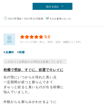
続きを読む
2017年受診 / 2017年12月投稿
6人が参考になった
5.0
ターコイズ285（本人・30代・女性・掲載口コミ1件）
皮膚科
粉瘤
この口コミは受診から5年以上経過しています。
粉瘤で受診、すぐに、処置でキレイに
右の顎にいつからか現れた黒い点
一定期間が経つと膨らんできて
ぎゅっと絞ると臭いものが出る粉瘤に
悩んでいました。
外観からも膨らみがわかるように