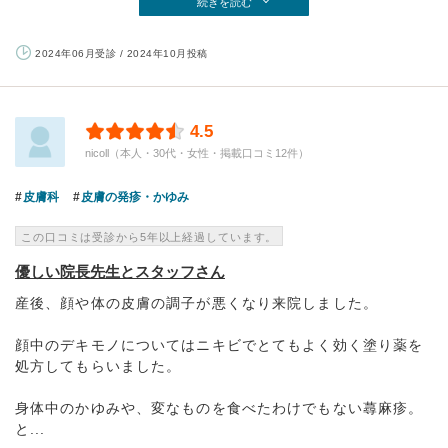
続きを読む
2024年06月受診 / 2024年10月投稿
4.5
nicoll（本人・30代・女性・掲載口コミ12件）
皮膚科
皮膚の発疹・かゆみ
この口コミは受診から5年以上経過しています。
優しい院長先生とスタッフさん
産後、顔や体の皮膚の調子が悪くなり来院しました。
顔中のデキモノについてはニキビでとてもよく効く塗り薬を
処方してもらいました。
身体中のかゆみや、変なものを食べたわけでもない蕁麻疹。
と...