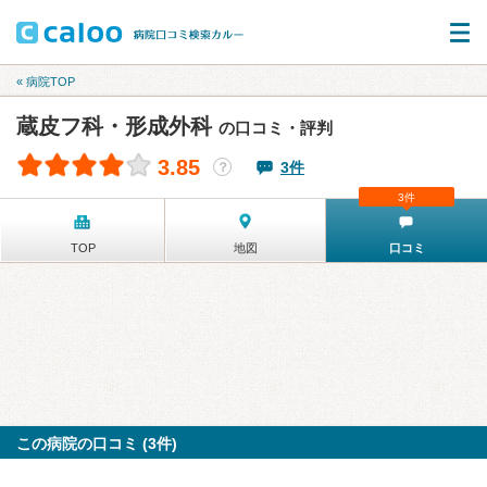
« 病院TOP
蔵皮フ科・形成外科
の口コミ・評判
3.85
3件
？
3件
TOP
地図
口コミ
この病院の口コミ (3件)