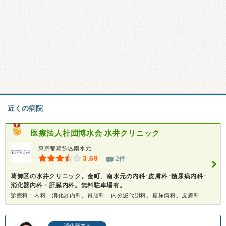
近くの病院
医療法人社団博水会
水井クリニック
東京都葛飾区南水元
3.69
2件
葛飾区の水井クリニック。金町、南水元の内科･皮膚科･糖尿病内科･
消化器内科・肝臓内科。無料駐車場有。
診療科：内科、消化器内科、胃腸科、内分泌代謝科、糖尿病科、皮膚科、健康診断
消化器内科