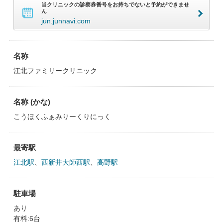
当クリニックの診察券番号をお持ちでないと予約ができませ
ん
jun.junnavi.com
名称
江北ファミリークリニック
名称 (かな)
こうほくふぁみりーくりにっく
最寄駅
江北駅
、
西新井大師西駅
、
高野駅
駐車場
あり
有料:6台