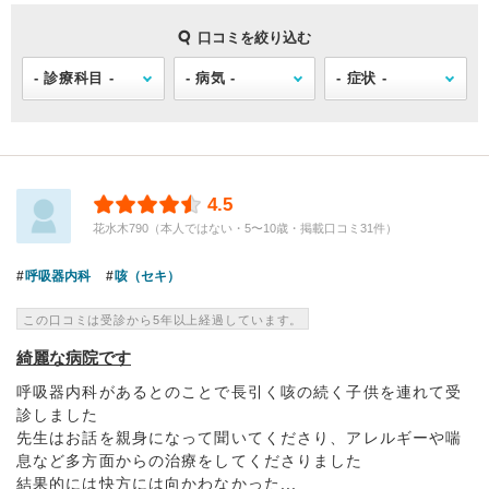
口コミを絞り込む
4.5
花水木790（本人ではない・5〜10歳・掲載口コミ31件）
呼吸器内科
咳（セキ）
この口コミは受診から5年以上経過しています。
綺麗な病院です
呼吸器内科があるとのことで長引く咳の続く子供を連れて受
診しました
先生はお話を親身になって聞いてくださり、アレルギーや喘
息など多方面からの治療をしてくださりました
結果的には快方には向かわなかった...