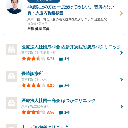
40歳以上の方は 一度受けて欲しい。 苦痛のない
胃・大腸内視鏡検査
東京千住・胃と大腸の消化器内視鏡クリニック 足立区院
東京都・足立区
早坂 健司
医師
医療法人社団成和会 西新井病院附属
成和クリニック
東京都足立区西新井本町
3.73
4件
長崎診療所
東京都足立区本木
3.95
2件
医療法人社団一亮会
ほつかクリニック
東京都足立区保塚町
3.56
2件
山一ビル内科クリニック