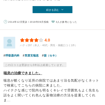
続きを読む
2014年12月受診 / 2018年09月投稿
3人が参考になった
4.0
ハティ297（本人・40代・男性・掲載口コミ1件）
呼吸器内科
気管支喘息
咳（セキ）
この口コミは受診から5年以上経過しています。
喘息の治療できました。
喘息が酷くなり近所の病院ではあまり治る気配がなくネット
で検索してこちらの病院に来ました。
ハイテクな感じで院内も明るくキレイで雰囲気もよく先生も
話をよく聞いてくれ色んな薬物治療の方法を提案してくれ
ま...