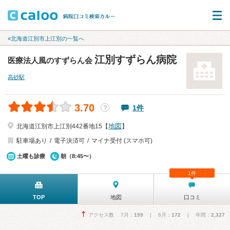
«北海道江別市上江別の一覧へ
江別すずらん病院
医療法人風のすずらん会
高砂駅
3.70
1件
？
地図
北海道江別市上江別442番地15【
】
駐車場あり
電子決済可
マイナ受付 (スマホ可)
土曜も診療
朝（8:45〜）
1件
TOP
地図
口コミ
アクセス数 7月：
199
| 6月：
172
| 年間：
2,327