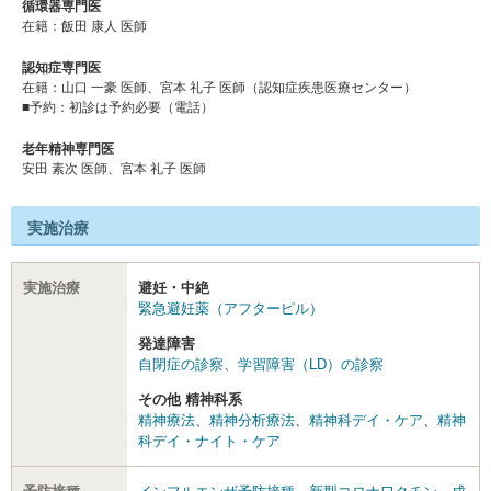
循環器専門医
在籍：飯田 康人 医師
認知症専門医
在籍：山口 一豪 医師、宮本 礼子 医師（認知症疾患医療センター）
■予約：初診は予約必要（電話）
老年精神専門医
安田 素次 医師、宮本 礼子 医師
実施治療
実施治療
避妊・中絶
緊急避妊薬（アフターピル）
発達障害
自閉症の診察
、
学習障害（LD）の診察
その他 精神科系
精神療法
、
精神分析療法
、
精神科デイ・ケア
、
精神
科デイ・ナイト・ケア