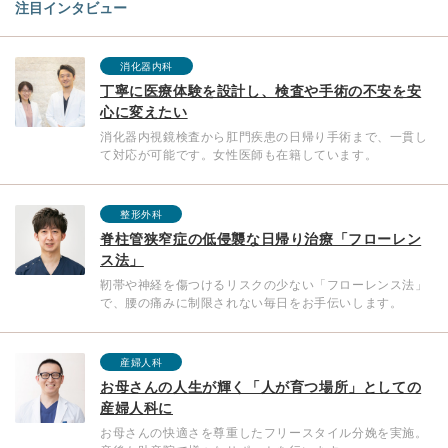
注目インタビュー
消化器内科
丁寧に医療体験を設計し、検査や手術の不安を安
心に変えたい
消化器内視鏡検査から肛門疾患の日帰り手術まで、一貫し
て対応が可能です。女性医師も在籍しています。
整形外科
脊柱管狭窄症の低侵襲な日帰り治療「フローレン
ス法」
靭帯や神経を傷つけるリスクの少ない「フローレンス法」
で、腰の痛みに制限されない毎日をお手伝いします。
産婦人科
お母さんの人生が輝く「人が育つ場所」としての
産婦人科に
お母さんの快適さを尊重したフリースタイル分娩を実施。