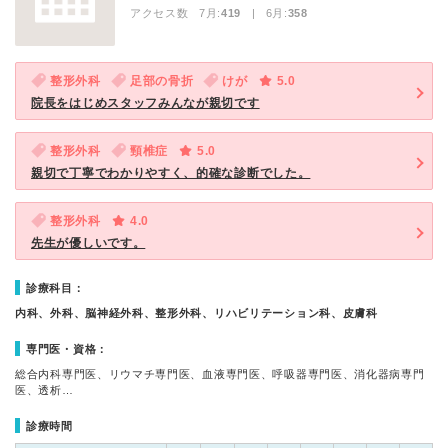
アクセス数 7月:
419
| 6月:
358
整形外科
足部の骨折
けが
5.0
院長をはじめスタッフみんなが親切です
整形外科
頸椎症
5.0
親切で丁寧でわかりやすく、的確な診断でした。
整形外科
4.0
先生が優しいです。
診療科目：
内科、外科、脳神経外科、整形外科、リハビリテーション科、皮膚科
専門医・資格：
総合内科専門医、リウマチ専門医、血液専門医、呼吸器専門医、消化器病専門
医、透析…
診療時間