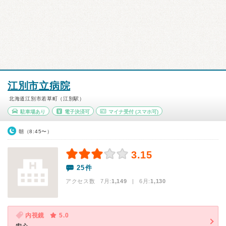
江別市立病院
北海道江別市若草町（江別駅）
駐車場あり
電子決済可
マイナ受付
(スマホ可)
朝（8:45〜）
3.15
25件
アクセス数 7月:
1,149
| 6月:
1,130
内視鏡
5.0