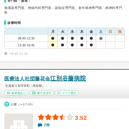
専門医・資格：
循環器専門医、神経内科専門医、認知症専門医、老年精神専門医、精神科専門
医
診療時間
月
火
水
木
金
土
日
祝
08:45-12:30
13:30-16:45
08:45-11:45
江別谷藤病院
医療法人社団藤花会
北海道江別市幸町（高砂駅）
駐車場あり
電子決済可
マイナ受付
土曜（〜17:00）
3.52
7件