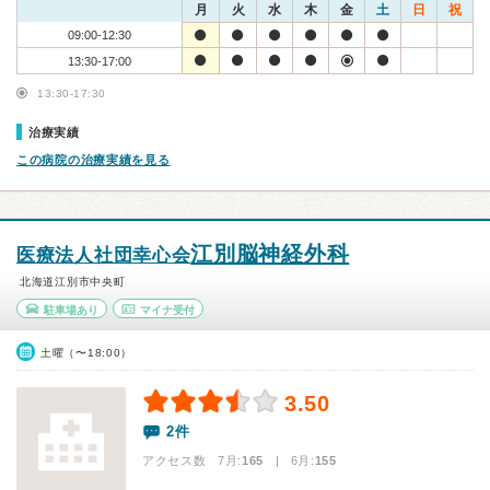
月
火
水
木
金
土
日
祝
09:00-12:30
13:30-17:00
13:30-17:30
治療実績
この病院の治療実績を見る
江別脳神経外科
医療法人社団幸心会
北海道江別市中央町
駐車場あり
マイナ受付
土曜（〜18:00）
3.50
2件
アクセス数 7月:
165
| 6月:
155