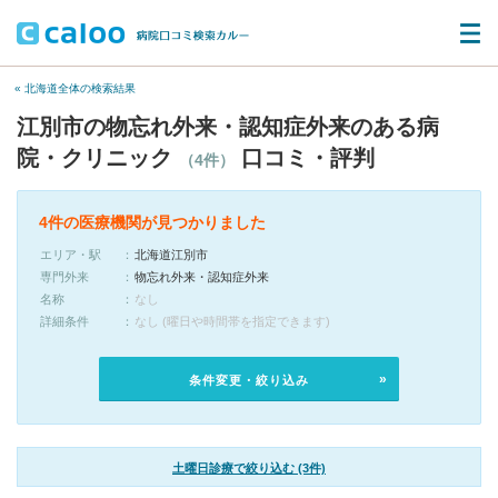
« 北海道全体の検索結果
江別市の物忘れ外来・認知症外来のある病
院・クリニック
口コミ・評判
（4件）
4件の医療機関が見つかりました
エリア・駅
北海道江別市
専門外来
物忘れ外来・認知症外来
名称
なし
詳細条件
なし (曜日や時間帯を指定できます)
条件変更・絞り込み
土曜日診療で絞り込む (3件)