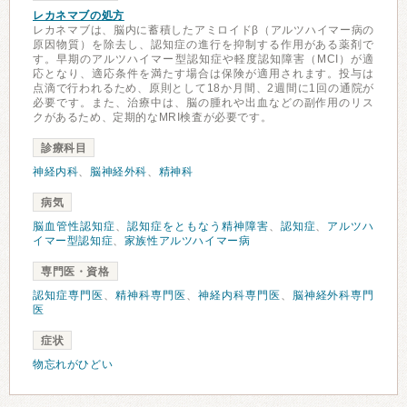
レカネマブの処方
レカネマブは、脳内に蓄積したアミロイドβ（アルツハイマー病の
原因物質）を除去し、認知症の進行を抑制する作用がある薬剤で
す。早期のアルツハイマー型認知症や軽度認知障害（MCI）が適
応となり、適応条件を満たす場合は保険が適用されます。投与は
点滴で行われるため、原則として18か月間、2週間に1回の通院が
必要です。また、治療中は、脳の腫れや出血などの副作用のリス
クがあるため、定期的なMRI検査が必要です。
診療科目
神経内科
、
脳神経外科
、
精神科
病気
脳血管性認知症
、
認知症をともなう精神障害
、
認知症
、
アルツハ
イマー型認知症
、
家族性アルツハイマー病
専門医・資格
認知症専門医
、
精神科専門医
、
神経内科専門医
、
脳神経外科専門
医
症状
物忘れがひどい