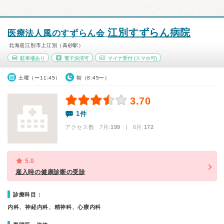
江別すずらん病院
医療法人風のすずらん会
北海道江別市上江別（高砂駅）
駐車場あり
電子決済可
マイナ受付
(スマホ可)
土曜（〜11:45）
朝（8:45〜）
3.70
1件
アクセス数 7月:
199
| 6月:
172
5.0
雇入時の健康診断の受診
診療科目：
内科、神経内科、精神科、心療内科