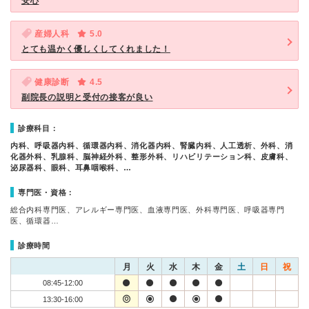
安心
産婦人科
5.0
とても温かく優しくしてくれました！
健康診断
4.5
副院長の説明と受付の接客が良い
診療科目：
内科、呼吸器内科、循環器内科、消化器内科、腎臓内科、人工透析、外科、消
化器外科、乳腺科、脳神経外科、整形外科、リハビリテーション科、皮膚科、
泌尿器科、眼科、耳鼻咽喉科、…
専門医・資格：
総合内科専門医、アレルギー専門医、血液専門医、外科専門医、呼吸器専門
医、循環器…
診療時間
月
火
水
木
金
土
日
祝
08:45-12:00
13:30-16:00