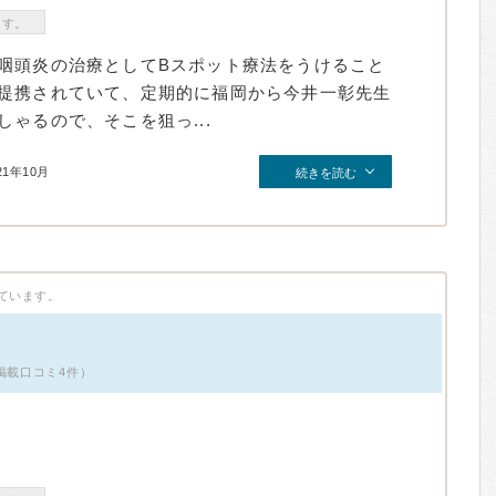
ます。
咽頭炎の治療としてBスポット療法をうけること
提携されていて、定期的に福岡から今井一彰先生
ゃるので、そこを狙っ...
21年10月
続きを読む
ています。
掲載口コミ4件）