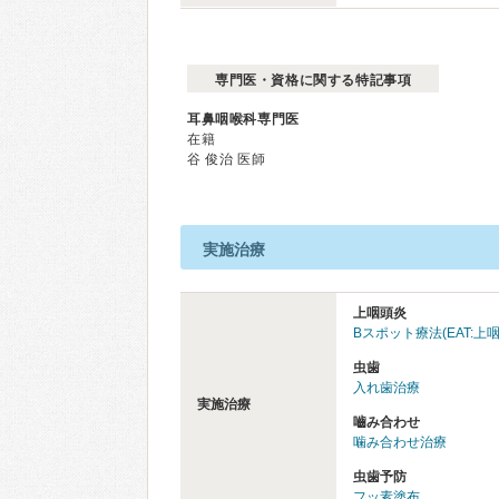
専門医・資格に関する特記事項
耳鼻咽喉科専門医
在籍
谷 俊治 医師
実施治療
上咽頭炎
Bスポット療法(EAT:上
虫歯
入れ歯治療
実施治療
嚙み合わせ
噛み合わせ治療
虫歯予防
フッ素塗布