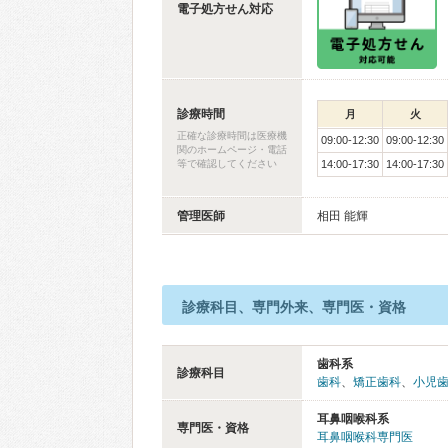
電子処方せん対応
診療時間
月
火
正確な診療時間は医療機
09:00-12:30
09:00-12:30
関のホームページ・電話
等で確認してください
14:00-17:30
14:00-17:30
管理医師
相田 能輝
診療科目、専門外来、専門医・資格
歯科系
診療科目
歯科
、
矯正歯科
、
小児
耳鼻咽喉科系
専門医・資格
耳鼻咽喉科専門医