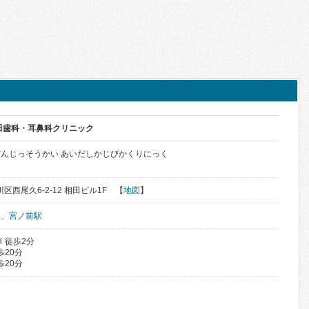
田歯科・耳鼻科クリニック
んじっそうかい あいだしかじびかくりにっく
川区西尾久6-2-12 相田ビル1F 【
地図
】
駅
、
宮ノ前駅
 徒歩2分
歩20分
歩20分