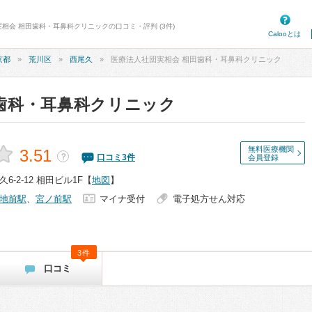
実相会 相田歯科・耳鼻科クリニックの口コミ・評判 (3件)
Calooとは
京都
荒川区
西尾久
医療法人社団実相会 相田歯科・耳鼻科クリニック
歯科・耳鼻科クリニック
無料医療機関
3.51
？
口コミ
3
件
会員登録
-2-12 相田ビル1F
【
地図
】
地前駅
、
宮ノ前駅
マイナ受付
電子処方せん対応
3件
口コミ