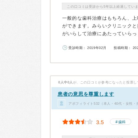
この口コミは受診から5年以上経過してい
一般的な歯科治療はもちろん、上
ができます。みらいクリニックと
がいらして治療にあたっていらっし
受診時期： 2019年02月
投稿時期： 20
0人中0人
が、この口コミが参考になったと投票し
患者の意思を尊重します
アポフィライト532（本人・40代・女性・
3.5
歯科