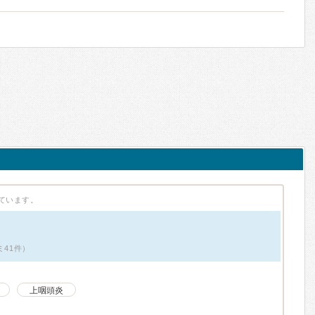
ています。
ミ41件）
上咽頭炎