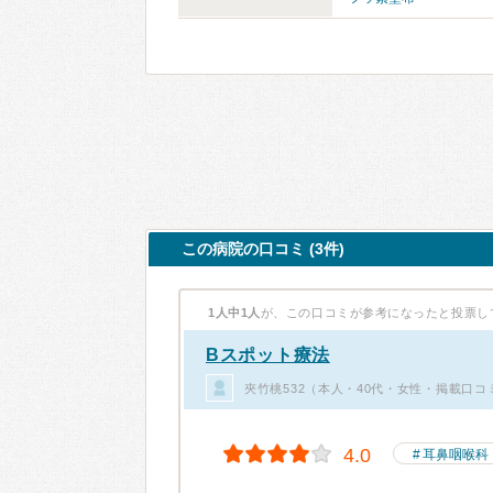
この病院の口コミ (3件)
1人中1人
が、この口コミが参考になったと投票し
Bスポット療法
夾竹桃532（本人・40代・女性・掲載口コ
4.0
耳鼻咽喉科