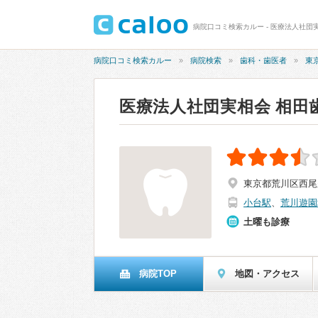
病院口コミ検索カルー - 医療法人社団
病院口コミ検索カルー
病院検索
歯科・歯医者
東
医療法人社団実相会 相田
東京都荒川区西尾久6
小台駅
、
荒川遊園
土曜も診療
病院TOP
地図・アクセス