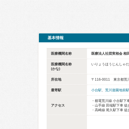
基本情報
医療機関名称
医療法人社団実相会 相
医療機関名称
いりょうほうじんしゃだ
(かな)
所在地
〒116-0011 東京都荒
最寄駅
小台駅
、
荒川遊園地前
・都電荒川線 小台駅下車
アクセス
・山手線 田端駅下車 徒
・高崎線 尾久駅下車 徒