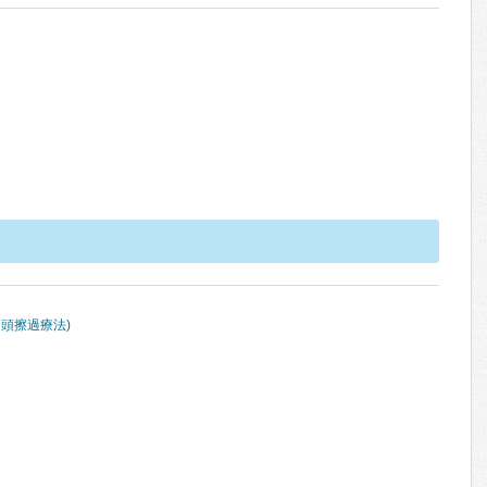
咽頭擦過療法)