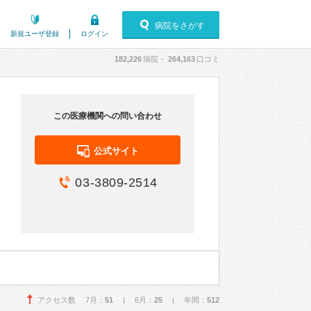
病院をさがす
新規ユーザ登録
ログイン
182,226
病院・
264,163
口コミ
この医療機関への問い合わせ
公式サイト
03-3809-2514
アクセス数 7月：
51
| 6月：
25
| 年間：
512