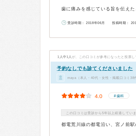
歯に痛みを感じている旨を伝えたと
受診時期： 2018年06月
投稿時期： 20
1人中1人
が、この口コミが参考になったと投票し
予約なしでも診てくださいました
maya（本人・40代・女性・掲載口コミ38
4.0
歯科
この口コミは受診から5年以上経過してい
都電荒川線の都電沿い、宮ノ前駅