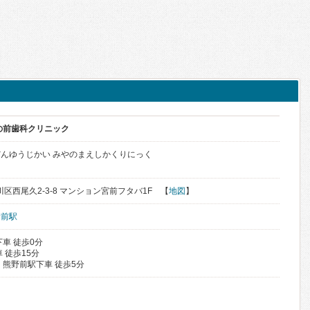
の前歯科クリニック
んゆうじかい みやのまえしかくりにっく
荒川区西尾久2-3-8 マンション宮前フタバ1F 【
地図
】
野前駅
車 徒歩0分
 徒歩15分
 熊野前駅下車 徒歩5分