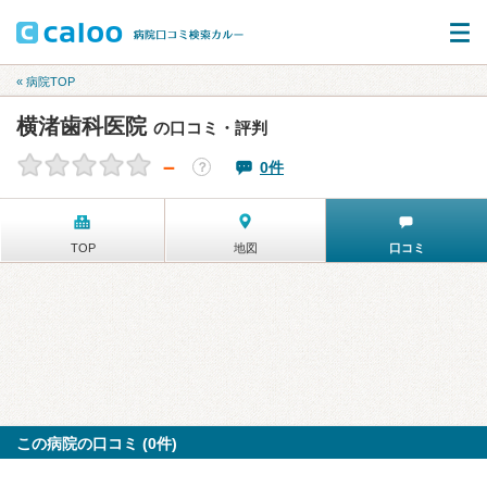
« 病院TOP
横渚歯科医院
の口コミ・評判
－
0件
？
TOP
地図
口コミ
この病院の口コミ (0件)