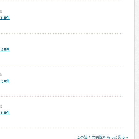
)
ミ0件
ミ0件
)
ミ0件
)
ミ0件
この近くの病院をもっと見る »