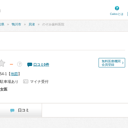
院
Calooとは
葉県
鴨川市
貝渚
のぞみ歯科医院
無料医療機関
－
？
口コミ
0
件
会員登録
4-1
【
地図
】
駐車場あり
マイナ受付
女医
口コミ