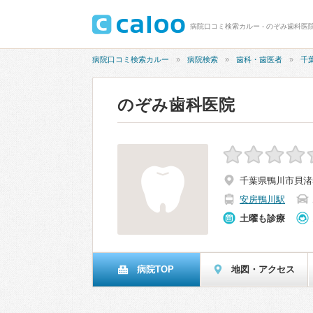
病院口コミ検索カルー - のぞみ歯科医
病院口コミ検索カルー
病院検索
歯科・歯医者
千
のぞみ歯科医院
千葉県鴨川市貝渚5
安房鴨川駅
土曜も診療
病院TOP
地図・アクセス