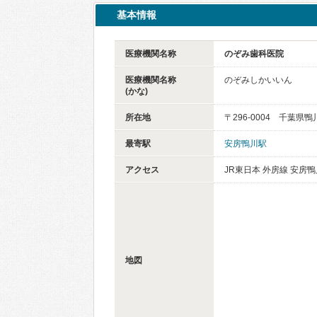
基本情報
医療機関名称
のぞみ歯科医院
医療機関名称
のぞみしかいいん
(かな)
所在地
〒296-0004 千葉県鴨
最寄駅
安房鴨川駅
アクセス
JR東日本 外房線 安房鴨
地図