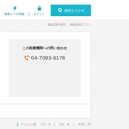
病院をさがす
新規ユーザ登録
ログイン
182,226
病院・
264,163
口コミ
この医療機関への問い合わせ
04-7093-6176
アクセス数 7月：
5
| 6月：
9
| 年間：
77