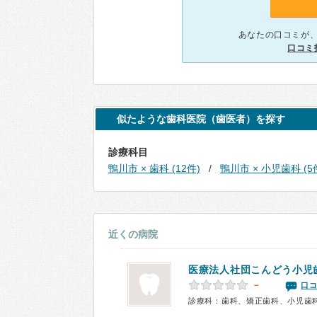
あなたの口コミが
口コミ
似たような歯科医院（歯医者）を探す
診療科目
鴨川市 × 歯科 (12件)
鴨川市 × 小児歯科 (5
近くの病院
医療法人社団こんどう小児
－
口コ
診療科：歯科、矯正歯科、小児歯