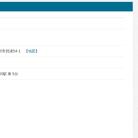
川市貝渚54-1 【
地図
】
川駅 車 5分