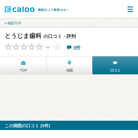
« 病院TOP
とうじま歯科
の口コミ・評判
－
0件
？
TOP
地図
口コミ
この病院の口コミ (0件)