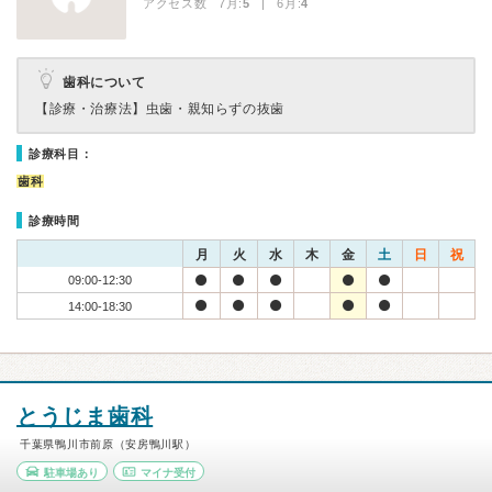
アクセス数 7月:
5
| 6月:
4
歯科について
【診療・治療法】
虫歯・親知らずの抜歯
診療科目：
歯科
診療時間
月
火
水
木
金
土
日
祝
09:00-12:30
14:00-18:30
とうじま歯科
千葉県鴨川市前原（安房鴨川駅）
駐車場あり
マイナ受付