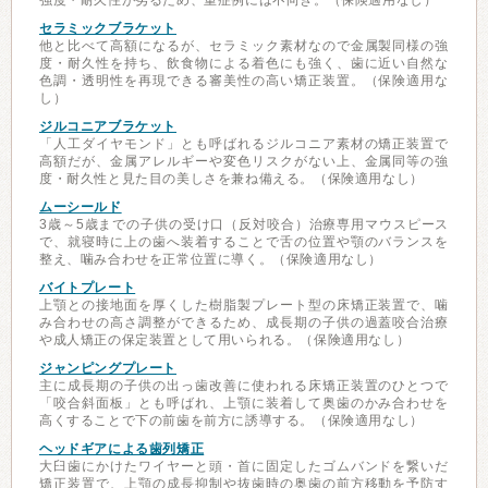
強度・耐久性が劣るため、重症例には不向き。（保険適用なし）
セラミックブラケット
他と比べて高額になるが、セラミック素材なので金属製同様の強
度・耐久性を持ち、飲食物による着色にも強く、歯に近い自然な
色調・透明性を再現できる審美性の高い矯正装置。（保険適用な
し）
ジルコニアブラケット
「人工ダイヤモンド」とも呼ばれるジルコニア素材の矯正装置で
高額だが、金属アレルギーや変色リスクがない上、金属同等の強
度・耐久性と見た目の美しさを兼ね備える。（保険適用なし）
ムーシールド
3歳～5歳までの子供の受け口（反対咬合）治療専用マウスピース
で、就寝時に上の歯へ装着することで舌の位置や顎のバランスを
整え、噛み合わせを正常位置に導く。（保険適用なし）
バイトプレート
上顎との接地面を厚くした樹脂製プレート型の床矯正装置で、噛
み合わせの高さ調整ができるため、成長期の子供の過蓋咬合治療
や成人矯正の保定装置として用いられる。（保険適用なし）
ジャンピングプレート
主に成長期の子供の出っ歯改善に使われる床矯正装置のひとつで
「咬合斜面板」とも呼ばれ、上顎に装着して奥歯のかみ合わせを
高くすることで下の前歯を前方に誘導する。（保険適用なし）
ヘッドギアによる歯列矯正
大臼歯にかけたワイヤーと頭・首に固定したゴムバンドを繋いだ
矯正装置で、上顎の成長抑制や抜歯時の奥歯の前方移動を予防す