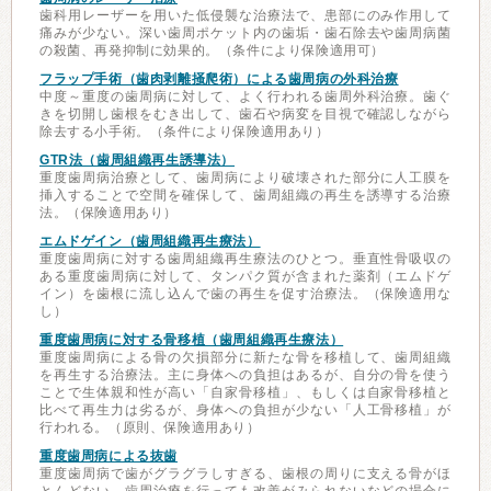
歯科用レーザーを用いた低侵襲な治療法で、患部にのみ作用して
痛みが少ない。深い歯周ポケット内の歯垢・歯石除去や歯周病菌
の殺菌、再発抑制に効果的。（条件により保険適用可）
フラップ手術（歯肉剥離掻爬術）による歯周病の外科治療
中度～重度の歯周病に対して、よく行われる歯周外科治療。歯ぐ
きを切開し歯根をむき出して、歯石や病変を目視で確認しながら
除去する小手術。（条件により保険適用あり）
GTR法（歯周組織再生誘導法）
重度歯周病治療として、歯周病により破壊された部分に人工膜を
挿入することで空間を確保して、歯周組織の再生を誘導する治療
法。（保険適用あり）
エムドゲイン（歯周組織再生療法）
重度歯周病に対する歯周組織再生療法のひとつ。垂直性骨吸収の
ある重度歯周病に対して、タンパク質が含まれた薬剤（エムドゲ
イン）を歯根に流し込んで歯の再生を促す治療法。（保険適用な
し）
重度歯周病に対する骨移植（歯周組織再生療法）
重度歯周病による骨の欠損部分に新たな骨を移植して、歯周組織
を再生する治療法。主に身体への負担はあるが、自分の骨を使う
ことで生体親和性が高い「自家骨移植」、もしくは自家骨移植と
比べて再生力は劣るが、身体への負担が少ない「人工骨移植」が
行われる。（原則、保険適用あり）
重度歯周病による抜歯
重度歯周病で歯がグラグラしすぎる、歯根の周りに支える骨がほ