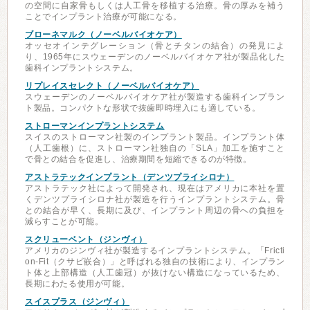
の空間に自家骨もしくは人工骨を移植する治療。骨の厚みを補う
ことでインプラント治療が可能になる。
ブローネマルク（ノーベルバイオケア）
オッセオインテグレーション（骨とチタンの結合）の発見によ
り、1965年にスウェーデンのノーベルバイオケア社が製品化した
歯科インプラントシステム。
リプレイスセレクト（ノーベルバイオケア）
スウェーデンのノーベルバイオケア社が製造する歯科インプラン
ト製品。コンパクトな形状で抜歯即時埋入にも適している。
ストローマンインプラントシステム
スイスのストローマン社製のインプラント製品。インプラント体
（人工歯根）に、ストローマン社独自の「SLA」加工を施すこと
で骨との結合を促進し、治療期間を短縮できるのが特徴。
アストラテックインプラント（デンツプライシロナ）
アストラテック社によって開発され、現在はアメリカに本社を置
くデンツプライシロナ社が製造を行うインプラントシステム。骨
との結合が早く、長期に及び、インプラント周辺の骨への負担を
減らすことが可能。
スクリューベント（ジンヴィ）
アメリカのジンヴィ社が製造するインプラントシステム。「Fricti
on-Fit（クサビ嵌合）」と呼ばれる独自の技術により、インプラン
ト体と上部構造（人工歯冠）が抜けない構造になっているため、
長期にわたる使用が可能。
スイスプラス（ジンヴィ）