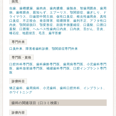
病気
虫歯
、
歯槽膿漏
、
歯肉炎
、
歯肉膿瘍
、
歯髄炎
、
智歯周囲炎
、
歯周
病
、
歯根膜炎
、
親知らず
、
エプーリス
、
顎関節症
、
歯ぎしり
、
ド
ライマウス
、
臼歯部中間欠損
、
仮性口臭症
、
根尖性歯周炎
、
真性
口臭症
、
不正咬合
、
発音障害
、
咀嚼障害
、
歯列不正
、
アフタ性口
内炎
、
顎関節脱臼
、
顎変形症
、
顔面半側萎縮症
、
口蓋裂
、
口唇口
蓋裂
、
口唇裂
、
ヘルペス性歯肉口内炎
、
口内炎
、
舌がん
、
舌炎
、
唾石症
、
地図状舌
、
毛舌
、
扁平苔癬
専門外来
口臭外来
、
障害者歯科診療
、
顎関節症専門外来
専門医・資格
口腔外科専門医
、
歯科麻酔専門医
、
歯周病専門医
、
小児歯科専門
医
、
歯科放射線専門医
、
補綴歯科専門医
、
口腔インプラント専門
医
診療科目
矯正歯科
、
歯周病科
、
小児歯科
、
歯科口腔外科
、
インプラント
、
ホワイトニング
歯科の関連項目（口コミ検索）
診療内容