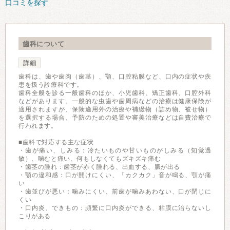
口コミを探す
歯科について
詳細
歯科は、歯や歯肉（歯茎）、顎、口腔粘膜など、口内の症状や疾
患を扱う診療科です。
歯科全般を診る一般歯科のほか、小児歯科、矯正歯科、口腔外科
などがあります。一般的な虫歯や歯周病などの治療は健康保険が
適用されますが、保険適用外の治療や補綴物（詰め物、被せ物）
を選択する場合、予防のための処置や審美治療などは自費治療で
行われます。
■歯科で対応する主な症状
・歯が痛い、しみる：冷たいものや甘いものがしみる（知覚過
敏）、噛むと痛い、何もしなくてもズキズキ痛む
・歯茎の腫れ：歯茎が赤く腫れる、出血する、膿が出る
・顎の違和感：口が開けにくい、「カクカク」音が鳴る、顎が痛
い
・歯並びが悪い：噛みにくい、前歯が噛みあわない、口が閉じに
くい
・口内炎、できもの：頻繁に口内炎ができる、粘膜に治らないし
こりがある