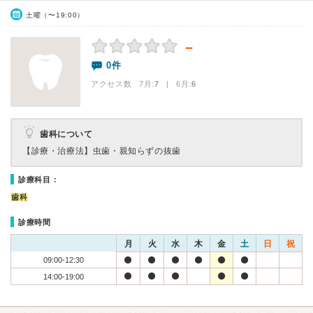
土曜（〜19:00）
－
0件
アクセス数 7月:
7
| 6月:
6
歯科について
【診療・治療法】
虫歯・親知らずの抜歯
診療科目：
歯科
診療時間
月
火
水
木
金
土
日
祝
09:00-12:30
14:00-19:00