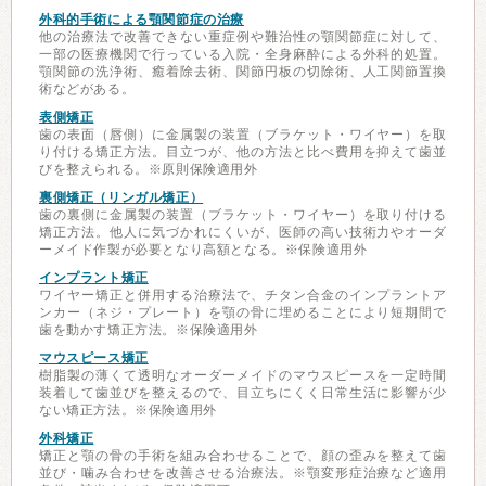
外科的手術による顎関節症の治療
他の治療法で改善できない重症例や難治性の顎関節症に対して、
一部の医療機関で行っている入院・全身麻酔による外科的処置。
顎関節の洗浄術、癒着除去術、関節円板の切除術、人工関節置換
術などがある。
表側矯正
歯の表面（唇側）に金属製の装置（ブラケット・ワイヤー）を取
り付ける矯正方法。目立つが、他の方法と比べ費用を抑えて歯並
びを整えられる。※原則保険適用外
裏側矯正（リンガル矯正）
歯の裏側に金属製の装置（ブラケット・ワイヤー）を取り付ける
矯正方法。他人に気づかれにくいが、医師の高い技術力やオーダ
ーメイド作製が必要となり高額となる。※保険適用外
インプラント矯正
ワイヤー矯正と併用する治療法で、チタン合金のインプラントア
ンカー（ネジ・プレート）を顎の骨に埋めることにより短期間で
歯を動かす矯正方法。※保険適用外
マウスピース矯正
樹脂製の薄くて透明なオーダーメイドのマウスピースを一定時間
装着して歯並びを整えるので、目立ちにくく日常生活に影響が少
ない矯正方法。※保険適用外
外科矯正
矯正と顎の骨の手術を組み合わせることで、顔の歪みを整えて歯
並び・噛み合わせを改善させる治療法。※顎変形症治療など適用