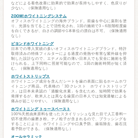
などによる着色改善に効果的で効果が長持ちしやすく、色戻りが
少ない。（保険適用なし）
ZOOM!ホワイトニングシステム
オフィスホワイトニングの海外ブランド。前歯を中心に薬剤を塗
り、光源を当てることで活性化され、1回の施術で3～6段階程度歯
を白くできるが、白さの調節や1本単位の漂白は不可。（保険適用
なし）
ビヨンドホワイトニング
日本での導入実績の多いオフィスホワイトニングブランド。特許
取得済みの特殊フィルターによる過度の発熱や有害な紫外線を抑
制した設計なので、エナメル質の薄い日本人でも安全に施術を受
けられる。上下同時に照射可能なので、1回の施術時間が短く済
む。（保険適用なし）
ホワイトストリップス
ホワイトニング成分を含んだシートを歯の表面に貼るホームホワ
イトニング商品。代表格の「3Dクレスト ホワイトストリップ
ス」は日本未承認の「過酸化水素」を含むため、短時間で効果を
発揮するが、欧米人とは異なる歯質の日本人では知覚過敏による
痛みが起こりやすい。（保険適用なし）
ホワイトニング トゥースペースト
100%天然由来原料を使ったスタイリッシュな見た目で人工香料一
切不使用の歯磨き粉。ナノ粒子が含まれるので、ブラッシングを
することにより、ホワイトニングや口臭予防、歯垢除去、歯石沈
着予防ができる。（保険適用なし）
オールセラミック