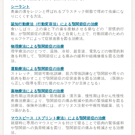
シーラント
奥歯の溝をレジンと呼ばれるプラスチック樹脂で埋めて虫歯にな
りにくくする方法。
認知行動療法（行動変容法）による顎関節症の治療
食いしばり、上の歯と下の歯を接触させる癖などの「習慣的行
動」が顎関節症の原因となると自覚した上で、行動回避のための
セルフケアによって症状改善を図る治療法。
物理療法による顎関節症の治療
理学療法のひとつで、温熱、冷却、超音波、電気などの物理的刺
激を利用して、顎関節症による痛みの緩和や組織修復を図る治療
法。
運動療法による顎関節症の治療
ストレッチ、関節可動化訓練、筋力増強訓練など顎関節や周りの
筋肉を動かすことで顎関節症の症状改善を図る治療法。（医師か
ら正しい指導を受けた後のセルフケアが主体となる）
薬物療法による顎関節症の治療
急性期は消炎鎮痛薬・筋弛緩薬・漢方薬、慢性期は非がん性慢性
疼痛治療薬により、顎関節症の痛み軽減や筋肉の緊張緩和を図る
治療法。保険外治療には、ボツリヌス注射や中枢性弛緩薬、抗う
つ薬がある。
マウスピース（スプリント療法）による顎関節症の治療
就寝時に専用のマウスピースを付けて寝ることで筋肉の緊張緩和
や顎関節への負荷軽減を図り、顎関節症の痛みを軽減させる治療
法。