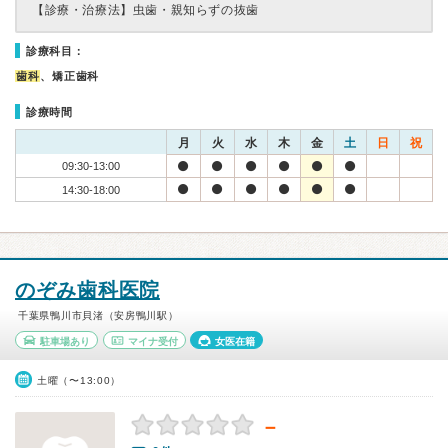
【診療・治療法】
虫歯・親知らずの抜歯
診療科目：
歯科
、矯正歯科
診療時間
月
火
水
木
金
土
日
祝
09:30-13:00
14:30-18:00
のぞみ歯科医院
千葉県鴨川市貝渚（安房鴨川駅）
駐車場あり
マイナ受付
女医在籍
土曜（〜13:00）
－