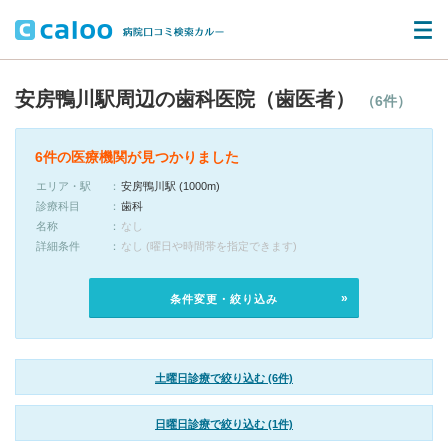
安房鴨川駅周辺の歯科医院（歯医者）
（6件）
6件の医療機関が見つかりました
エリア・駅
安房鴨川駅 (1000m)
診療科目
歯科
名称
なし
詳細条件
なし (曜日や時間帯を指定できます)
条件変更・絞り込み
土曜日診療で絞り込む (6件)
日曜日診療で絞り込む (1件)