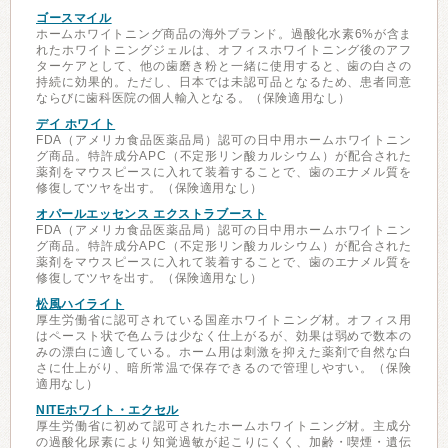
ゴースマイル
ホームホワイトニング商品の海外ブランド。過酸化水素6%が含ま
れたホワイトニングジェルは、オフィスホワイトニング後のアフ
ターケアとして、他の歯磨き粉と一緒に使用すると、歯の白さの
持続に効果的。ただし、日本では未認可品となるため、患者同意
ならびに歯科医院の個人輸入となる。（保険適用なし）
デイ ホワイト
FDA（アメリカ食品医薬品局）認可の日中用ホームホワイトニン
グ商品。特許成分APC（不定形リン酸カルシウム）が配合された
薬剤をマウスピースに入れて装着することで、歯のエナメル質を
修復してツヤを出す。（保険適用なし）
オパールエッセンス エクストラブースト
FDA（アメリカ食品医薬品局）認可の日中用ホームホワイトニン
グ商品。特許成分APC（不定形リン酸カルシウム）が配合された
薬剤をマウスピースに入れて装着することで、歯のエナメル質を
修復してツヤを出す。（保険適用なし）
松風ハイライト
厚生労働省に認可されている国産ホワイトニング材。オフィス用
はペースト状で色ムラは少なく仕上がるが、効果は弱めで数本の
みの漂白に適している。ホーム用は刺激を抑えた薬剤で自然な白
さに仕上がり、暗所常温で保存できるので管理しやすい。（保険
適用なし）
NITEホワイト・エクセル
厚生労働省に初めて認可されたホームホワイトニング材。主成分
の過酸化尿素により知覚過敏が起こりにくく、加齢・喫煙・遺伝