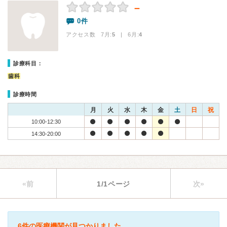
－
0件
アクセス数 7月:
5
| 6月:
4
診療科目：
歯科
診療時間
月
火
水
木
金
土
日
祝
10:00-12:30
14:30-20:00
«前
1/1ページ
次»
6件の医療機関が見つかりました