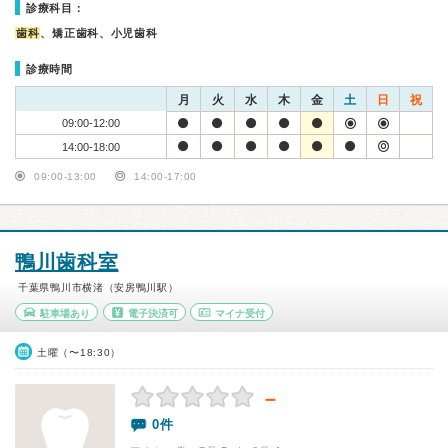
診療科目：
歯科
、矯正歯科、小児歯科
診療時間
月
火
水
木
金
土
日
祝
09:00-12:00
14:00-18:00
09:00-13:00
14:00-17:00
鴨川歯科室
千葉県鴨川市横渚（安房鴨川駅）
駐車場あり
電子決済可
マイナ受付
土曜（〜18:30）
－
0件