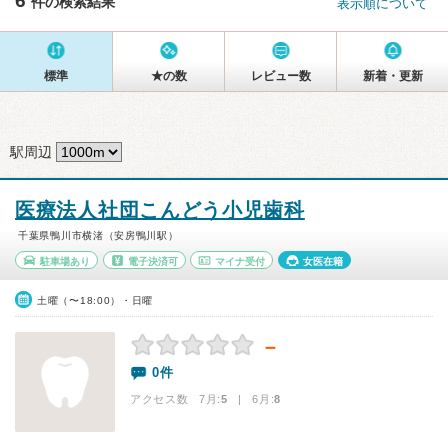
6
件の検索結果
表示順について
標準
★の数
レビュー数
新着・更新
駅周辺
医療法人社団こんどう小児歯科
千葉県鴨川市横渚（安房鴨川駅）
駐車場あり
電子決済可
マイナ受付
女医在籍
土曜（〜18:00）・日曜
－
0件
アクセス数 7月:
5
| 6月:
8