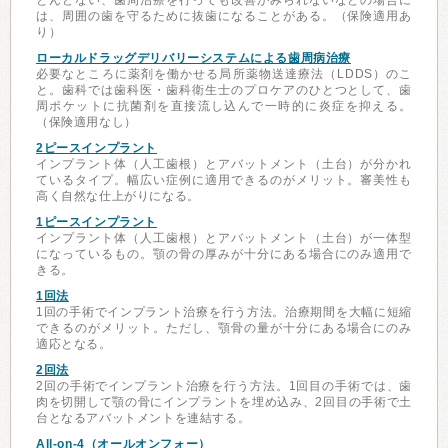
とんどない、歯周治療を行っても改善がみられないなどの場合に
は、周囲の歯を守るために抜歯になることがある。（保険適用あ
り）
ローカルドラッグデリバリーシステムによる歯周病治療
必要なところに薬剤を働かせる局所薬物送達療法（LDDS）のこ
と。歯科では歯科医・歯科衛生士のプロケアのひとつとして、歯
周ポケットに抗菌剤を直接流し込んで一時的に炎症を抑える。
（保険適用なし）
2ピースインプラント
インプラント体（人工歯根）とアバットメント（土台）が分かれ
ているタイプ。幅広い症例に適用できるのがメリット。審美性も
高く自然な仕上がりになる。
1ピースインプラント
インプラント体（人工歯根）とアバットメント（土台）が一体型
になっているもの。顎の骨の厚みが十分にある場合にのみ適用で
きる。
1回法
1回の手術でインプラント治療を行う方法。治療期間を大幅に短縮
できるのがメリット。ただし、顎骨の量が十分にある場合にのみ
適応となる。
2回法
2回の手術でインプラント治療を行う方法。1回目の手術では、歯
肉を切開して顎の骨にインプラントを埋め込み、2回目の手術で土
台となるアバットメントを連結する。
All-on-4（オールオンフォー）