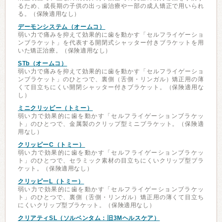
るため、成長期の子供の出っ歯治療や一部の成人矯正で用いられ
る。（保険適用なし）
デーモンシステム（オームコ）
弱い力で痛みを抑えて効果的に歯を動かす「セルフライゲーショ
ンブラケット」を代表する開閉式シャッター付きブラケットを用
いた矯正治療。（保険適用なし）
STb（オームコ）
弱い力で痛みを抑えて効果的に歯を動かす「セルフライゲーショ
ンブラケット」のひとつで、裏側（舌側・リンガル）矯正用の薄
くて目立ちにくい開閉シャッター付きブラケット。（保険適用な
し）
ミニクリッピー（トミー）
弱い力で効果的に歯を動かす「セルフライゲーションブラケッ
ト」のひとつで、金属製のクリップ型ミニブラケット。（保険適
用なし）
クリッピーC（トミー）
弱い力で効果的に歯を動かす「セルフライゲーションブラケッ
ト」のひとつで、セラミック素材の目立ちにくいクリップ型ブラ
ケット。（保険適用なし）
クリッピーL（トミー）
弱い力で効果的に歯を動かす「セルフライゲーションブラケッ
ト」のひとつで、裏側（舌側・リンガル）矯正用の薄くて目立ち
にくいクリップ型ブラケット。（保険適用なし）
クリアティSL（ソルベンタム：旧3Mヘルスケア）