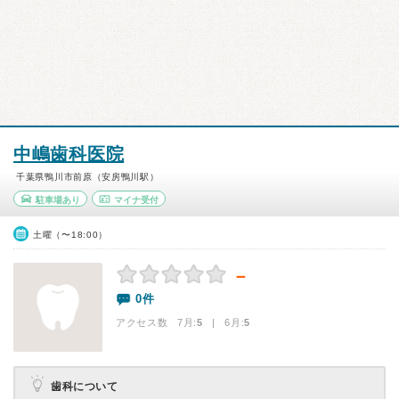
中嶋歯科医院
千葉県鴨川市前原（安房鴨川駅）
駐車場あり
マイナ受付
土曜（〜18:00）
－
0件
アクセス数 7月:
5
| 6月:
5
歯科について