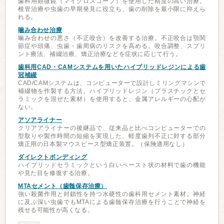
歯科用顕微鏡（マイクロスコープ）を使用した精度の高い治療。
根管治療や虫歯の早期発見に役立ち、歯の削除を最小限に抑えら
れる。
噛み合わせ治療
噛み合わせの悪さ（不正咬合）を改善する治療。不正咬合は顎関
節症や頭痛、虫歯・歯周病のリスクを高める。咬合調整、スプリ
ント療法、補綴治療、矯正治療などを症状に応じて行う。
歯科用CAD・CAMシステムを用いたハイブリッドレジンによる歯
冠補綴
CAD/CAMシステムは、コンピューターで設計しミリングマシンで
補綴物を作製する方法。ハイブリッドレジン（プラスチックとセ
ラミックを混ぜた素材）を使用すると、金属アレルギーの心配が
ない。
アソアライナー
クリアアライナーの後継品で、従来品と比べコンピューターでの
型取りや製作時間の短縮を実現した、軽度歯列不正に対する部分
矯正用の日本製マウスピース型矯正装置。（保険適用なし）
ダイレクトボンディング
ハイブリッドセラミックという白いペースト状の材料で歯の機能
や見た目を修復する治療。
MTAセメント（歯髄保存治療）
強い殺菌作用と封鎖性を持つ水硬性の歯科用セメント素材。神経
に及ぶ深い虫歯でもMTAによる歯髄保存治療を行うことで神経を
残せる可能性が高くなる。