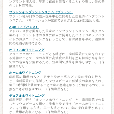
ンプラント埋入後、早期に仮歯を装着すること）や難しい骨の条
件にも対応可能。
プラトンインプラントシステム（プラトン）
プラトン社が日本の臨床医を中心に開発した国産のインプラント
システム。バリエーションが豊富でさまざまな症例に適応可能。
AQB（アドバンス）
アドバンス社が開発した国産のインプラントシステム。純チタン
製のインプラント体の表面に独自に開発したハイドロキシアパタ
イトの薄膜コーティングを行うことで、骨の結合を早め、治療期
間の短縮が期待できる。
オフィスホワイトニング
クリニックホワイトニングとも呼ばれ、歯科医院にて歯を白くす
る施術のことで、歯の表面に高濃度の薬剤を塗り特殊な光を当て
て歯の色素を分解するため、短期間で効果を実感しやすい。（保
険適用なし）
ホームホワイトニング
歯科医の指示のもと、患者自身が自宅などで歯の漂白を行うこ
と。歯科医院にて作製したマウスピースに低濃度の薬剤を入れ、
毎日2時間以上装着することで歯の色素を細かく分解するので、自
然な白さが続きやすい。（保険適用なし）
デュアルホワイトニング
歯科医院で行う「オフィスホワイトニング」と、歯科医院で作製
したマウスピースを用いて患者自身で行う「ホームホワイトニン
グ」を併用する方法。単一方法と比べて歯の漂白効果が高まる
が、費用が高額になる。（保険適用なし）