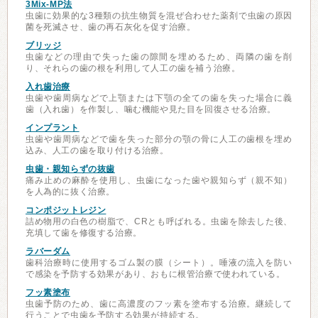
3Mix-MP法
虫歯に効果的な3種類の抗生物質を混ぜ合わせた薬剤で虫歯の原因
菌を死滅させ、歯の再石灰化を促す治療。
ブリッジ
虫歯などの理由で失った歯の隙間を埋めるため、両隣の歯を削
り、それらの歯の根を利用して人工の歯を補う治療。
入れ歯治療
虫歯や歯周病などで上顎または下顎の全ての歯を失った場合に義
歯（入れ歯）を作製し、噛む機能や見た目を回復させる治療。
インプラント
虫歯や歯周病などで歯を失った部分の顎の骨に人工の歯根を埋め
込み、人工の歯を取り付ける治療。
虫歯・親知らずの抜歯
痛み止めの麻酔を使用し、虫歯になった歯や親知らず（親不知）
を人為的に抜く治療。
コンポジットレジン
詰め物用の白色の樹脂で、CRとも呼ばれる。虫歯を除去した後、
充填して歯を修復する治療。
ラバーダム
歯科治療時に使用するゴム製の膜（シート）。唾液の流入を防い
で感染を予防する効果があり、おもに根管治療で使われている。
フッ素塗布
虫歯予防のため、歯に高濃度のフッ素を塗布する治療。継続して
行うことで虫歯を予防する効果が持続する。