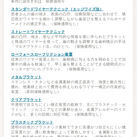
条件に該当すれば、保険適用可
スタンダードワイヤーテクニック（エッジワイズ法）
患者さんの歯の傾き、表面の凸凹、治療段階などに合わせて、矯
正医がワイヤーを細かく調整しながら歯並びを整えるフルオーダ
ーメイドの矯正手法。（保険適用なし）
ストレートワイヤーテクニック
歯の凸凹、傾き、形など平均的な情報を基に作られたブラケット
と既成のワイヤーを使って、歯の動きを調整する歯科矯正の手法
「マルチブラケット法」のひとつ。（保険適用なし）
ローフォースローフリクション装置
従来のワイヤー装置と比べ、歯根膜に与える力を弱めることで治
療中の痛みを軽減して、早く歯を整えることができる開閉式のシ
ャッターがついたブラケット。（保険適用なし）
メタルブラケット
ステンレス・チタンなど金属素材の矯正器具で、強度と耐久性に
優れ、他素材と比べて費用を抑えられるワイヤー矯正の代表的な
装置。（原則保険適用なし）
クリアブラケット
半透明で目立ちにくい矯正装置の総称で、主にプラスチック・セ
ラミック・ジルコニアなどの素材があり、金属アレルギーのリス
クがなく、多くの症例に対応可能。（保険適用なし）
プラスチックブラケット
透明や白色のプラスチック素材でできた安価かつ目立ちにくい矯
正装置だが、濃い飲食物によって着色しやすく、金属製と比べて