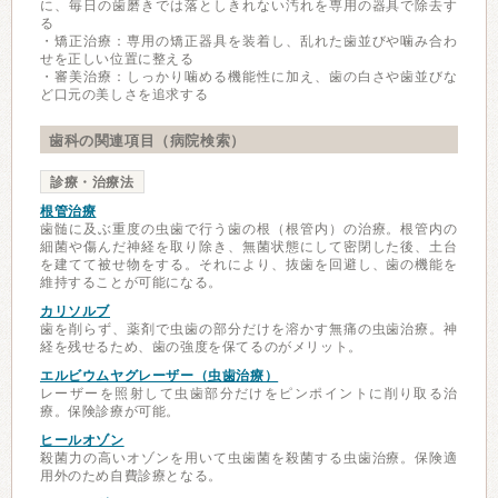
に、毎日の歯磨きでは落としきれない汚れを専用の器具で除去す
る
・矯正治療：専用の矯正器具を装着し、乱れた歯並びや噛み合わ
せを正しい位置に整える
・審美治療：しっかり噛める機能性に加え、歯の白さや歯並びな
ど口元の美しさを追求する
歯科の関連項目（病院検索）
診療・治療法
根管治療
歯髄に及ぶ重度の虫歯で行う歯の根（根管内）の治療。根管内の
細菌や傷んだ神経を取り除き、無菌状態にして密閉した後、土台
を建てて被せ物をする。それにより、抜歯を回避し、歯の機能を
維持することが可能になる。
カリソルブ
歯を削らず、薬剤で虫歯の部分だけを溶かす無痛の虫歯治療。神
経を残せるため、歯の強度を保てるのがメリット。
エルビウムヤグレーザー（虫歯治療）
レーザーを照射して虫歯部分だけをピンポイントに削り取る治
療。保険診療が可能。
ヒールオゾン
殺菌力の高いオゾンを用いて虫歯菌を殺菌する虫歯治療。保険適
用外のため自費診療となる。