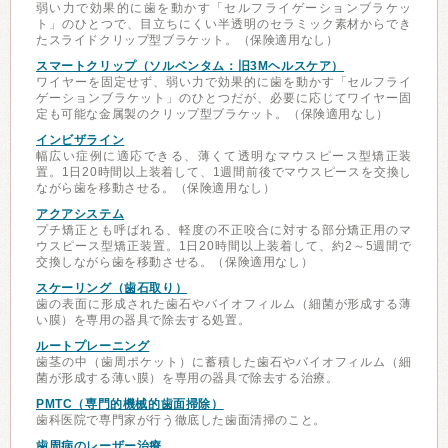
弱い力で効果的に歯を動かす「セルフライゲーションブラケッ
ト」のひとつで、目立ちにくい半透明のセラミック素材からでき
たスライドクリップ型ブラケット。（保険適用なし）
スマートクリップ（ソルベンタム：旧3Mヘルスケア）
ワイヤーを固定せず、弱い力で効果的に歯を動かす「セルフライ
ゲーションブラケット」のひとつだが、必要に応じてワイヤー固
定も可能な金属製のクリップ型ブラケット。（保険適用なし）
インビザライン
幅広い症例に適応できる、薄くて透明なマウスピース型矯正装
置。1日20時間以上装着して、1週間前後でマウスピースを交換し
ながら歯を移動させる。（保険適用なし）
アクアシステム
プチ矯正とも呼ばれる、軽度の不正咬合に対する部分矯正用のマ
ウスピース型矯正装置。1日20時間以上装着して、約2～5週間で
交換しながら歯を移動させる。（保険適用なし）
スケーリング（歯石取り）
歯の表面に形成された歯石やバイオフィルム（細菌が形成する薄
い膜）を専用の器具で除去する処置。
ルートプレーニング
歯茎の中（歯周ポケット）に蓄積した歯石やバイオフィルム（細
菌が形成する薄い膜）を専用の器具で除去する治療。
PMTC（専門的機械的歯面掃除）
歯科医院で専門家が行う徹底した歯面清掃のこと。
歯周病のレーザー治療