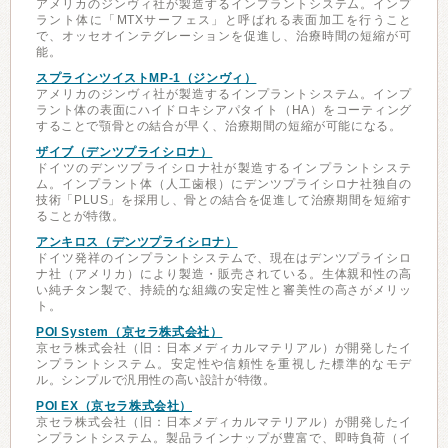
アメリカのジンヴィ社が製造するインプラントシステム。インプ
ラント体に「MTXサーフェス」と呼ばれる表面加工を行うこと
で、オッセオインテグレーションを促進し、治療時間の短縮が可
能。
スプラインツイストMP-1（ジンヴィ）
アメリカのジンヴィ社が製造するインプラントシステム。インプ
ラント体の表面にハイドロキシアパタイト（HA）をコーティング
することで顎骨との結合が早く、治療期間の短縮が可能になる。
ザイブ（デンツプライシロナ）
ドイツのデンツプライシロナ社が製造するインプラントシステ
ム。インプラント体（人工歯根）にデンツプライシロナ社独自の
技術「PLUS」を採用し、骨との結合を促進して治療期間を短縮す
ることが特徴。
アンキロス（デンツプライシロナ）
ドイツ発祥のインプラントシステムで、現在はデンツプライシロ
ナ社（アメリカ）により製造・販売されている。生体親和性の高
い純チタン製で、持続的な組織の安定性と審美性の高さがメリッ
ト。
POI System（京セラ株式会社）
京セラ株式会社（旧：日本メディカルマテリアル）が開発したイ
ンプラントシステム。安定性や信頼性を重視した標準的なモデ
ル。シンプルで汎用性の高い設計が特徴。
POI EX（京セラ株式会社）
京セラ株式会社（旧：日本メディカルマテリアル）が開発したイ
ンプラントシステム。製品ラインナップが豊富で、即時負荷（イ