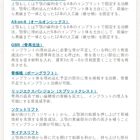
上顎もしくは下顎の歯列全てを4本のインプラントで固定する治療
法。顎骨に埋め込んだ4本のインプラント体を土台にして、前歯か
ら奥歯まで一体となった12本の人工歯（被せ物）を固定する。
All-on-6（オールオンシックス）
上顎もしくは下顎の歯列全てを6本のインプラントで固定する治療
法。顎骨に埋め込んだ6本のインプラント体を土台にして、前歯か
ら奥歯まで一体となった12本の人工歯（被せ物）を固定する。
GBR（骨再生法）
インプラントの埋め込みに必要な骨が不足している時に行う骨造
成法の一つ。骨誘導再生法とも呼ばれ、骨を造りたい部位に骨の
再生を促す材料を入れ、通常3か月～6か月程度置くことで骨を再
生させる。
骨移植（ボーングラフト）
インプラント体を埋め込む予定の部分に骨を移植する治療。骨量
不足でもインプラント治療が可能。
リッジエクスパンジョン（スプリットクレスト）
専用の器具で狭い歯槽骨の骨幅を拡大し、インプラントの埋入を
可能にする骨造成手術。
ソケットリフト
歯が抜けた穴（ソケット）から、上顎洞の粘膜を押し上げて骨補
填材を充填する骨造成法。上顎の奥歯部分の骨の高さを補うこと
でインプラント治療が可能になる。
サイナスリフト
上顎洞の外側から骨に穴を開けて粘膜を剥がし、持ち上げた部分