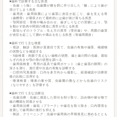
■歯科で診療する主な疾患
・虫歯（う蝕）：虫歯菌が糖を餌に作り出した「酸」により歯が
溶けてしまう疾患
・歯周炎：歯周病菌により歯茎に炎症が起こり、歯を支える骨
（歯槽骨）が吸収されて最終的には歯が抜け落ちる疾患
・顎関節症：骨格や噛み合わせ、歯ぎしりなどの習癖により、顎
を動かす筋肉や関節の構造に異常が生じる疾患
・親知らずのトラブル：生え方の異常（埋伏歯）や、周囲の歯茎
が炎症を起こして腫れや痛みを生じる疾患（智歯周囲炎）
■歯科で行う主な検査
・視診、触診：医師が直接目で見て、虫歯の有無や歯茎、補綴物
の状態などを確認する
・X線検査：肉眼で見えない歯根の状態、歯と歯の間の虫歯、親知
らずの向きや顎の骨の状態を調べる
・歯周病検査：専用の器具で歯周ポケット（歯と歯茎の隙間）の
深さを測り、進行度や出血の有無を診断する
・口腔内写真撮影：口内を多方向から撮影し、経過確認や治療前
後の比較に活用する
・唾液検査：唾液の量や質、虫歯菌の数などから虫歯のリスク
（なりやすさ）を評価する
■歯科で行う主な治療法
・虫歯治療：虫歯に感染した部分を削り取り、詰め物や被せ物で
歯の機能を回復させる
・歯周病治療：歯垢（プラーク）や歯石を取り除き、口内環境を
改善して歯周病の進行を抑える
・検診、クリーニング：虫歯や歯周病の早期発見に努めるととも