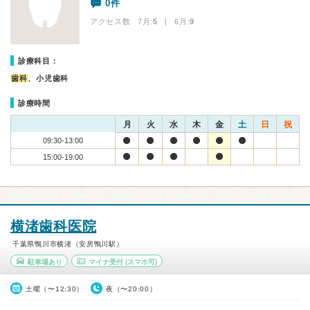
0件
アクセス数 7月:
5
| 6月:
9
診療科目：
歯科
、小児歯科
診療時間
月
火
水
木
金
土
日
祝
09:30-13:00
15:00-19:00
横渚歯科医院
千葉県鴨川市横渚（安房鴨川駅）
駐車場あり
マイナ受付
(スマホ可)
土曜（〜12:30）
夜（〜20:00）