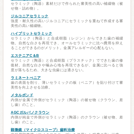
セラミック（陶器）素材だけで作られた審美性の高い補綴物（被
せ物・詰め物）。
ジルコニアセラミック
強度・耐久性の高いジルコニアにセラミックを重ねて作成する審
美性の高い補綴物。
ハイブリットセラミック
セラミック（陶器）と合成樹脂（レジン）からできた歯の補綴
物。自然な白さを再現でき、オールセラミックに比べ費用を抑え
ることができるのがメリット。金属アレルギーの心配もない。
エステニアC＆B
セラミック（陶器）と合成樹脂（プラスチック）でできた歯の修
復材。自然な白さや噛み心地を再現できるが、金属に比べると強
度が落ちるため、大きな虫歯には適さない。
ラミネートべニア
歯の表面を削り、薄いセラミックの板（ベニア）を貼り付けて審
美性を向上させる治療。
メタルボンド
内側が金属で外側がセラミック（陶器）の被せ物（クラウン、差
し歯）のこと。
AGCガルバノクラウン
内側が純金で外側がセラミック（陶器）のクラウン（被せ物、差
し歯）のこと。
顕微鏡（マイクロスコープ）歯科治療