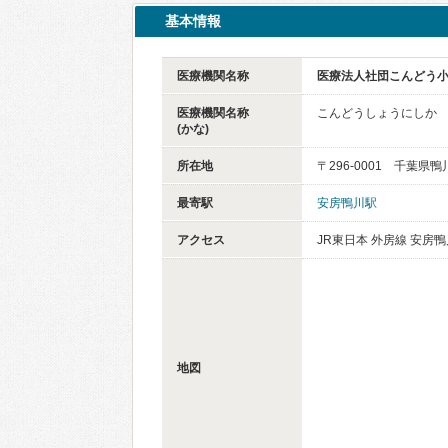
基本情報
医療機関名称
医療法人社団こんどう
医療機関名称
こんどうしょうにしか
(かな)
所在地
〒296-0001 千葉県
最寄駅
安房鴨川駅
アクセス
JR東日本 外房線 安房鴨
地図