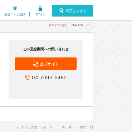
病院をさがす
新規ユーザ登録
ログイン
182,230
病院・
264,124
口コミ
この医療機関への問い合わせ
公式サイト
04-7093-6480
アクセス数 7月：
5
| 6月：
8
| 年間：
42