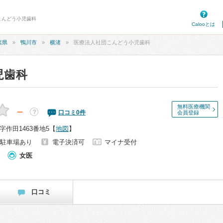
こんどう小児歯科
Calooとは
葉県
鴨川市
横渚
医療法人社団こんどう小児歯科
児歯科
無料医療機関
－
？
口コミ
0
件
会員登録
作田1463番地5
【
地図
】
駐車場あり
電子決済可
マイナ受付
女医
口コミ