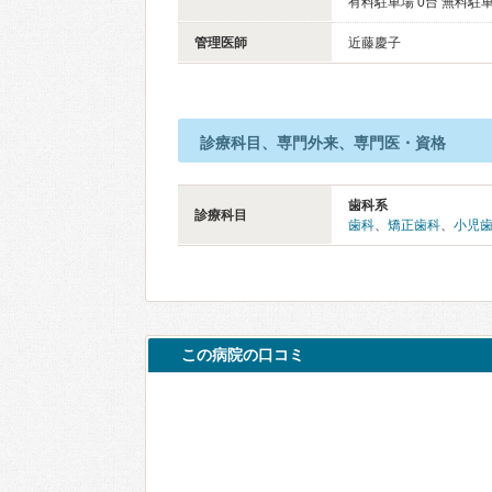
有料駐車場 0台 無料駐車
管理医師
近藤慶子
診療科目、専門外来、専門医・資格
歯科系
診療科目
歯科
、
矯正歯科
、
小児
この病院の口コミ