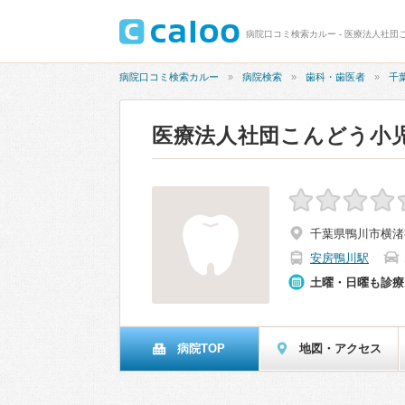
病院口コミ検索カルー - 医療法人社団
病院口コミ検索カルー
病院検索
歯科・歯医者
千
医療法人社団こんどう小
千葉県鴨川市横渚字
安房鴨川駅
土曜・日曜も診療
病院TOP
地図・アクセス