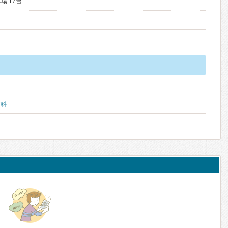
場 17台
歯科