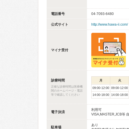
電話番号
04-7093-6480
公式サイト
http://www.hawa-ii.com/
マイナ受付
診療時間
月
火
正確な診療時間は医療機
09:00-12:00
09:00-12:00
関のホームページ・電話
等で確認してください
14:00-18:00
14:00-18:00
利用可
電子決済
VISA,MASTER,JC
あり
駐車場