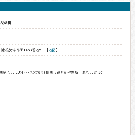
小児歯科
鴨川市横渚字作田1463番地5 【
地図
】
川駅 徒歩 10分 (バスの場合) 鴨川市役所前停留所下車 徒歩約 1分