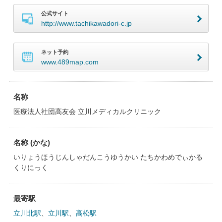
公式サイト
http://www.tachikawadori-c.jp
ネット予約
www.489map.com
名称
医療法人社団高友会 立川メディカルクリニック
名称 (かな)
いりょうほうじんしゃだんこうゆうかい たちかわめでぃかる
くりにっく
最寄駅
立川北駅
、
立川駅
、
高松駅