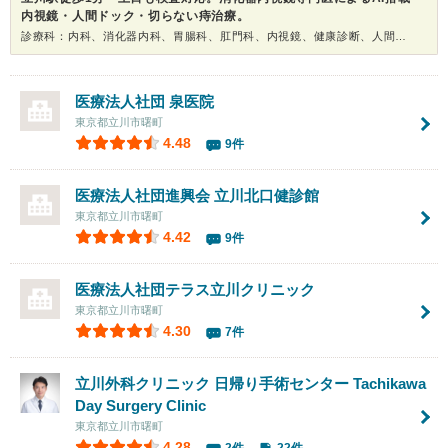
内視鏡・人間ドック・切らない痔治療。
診療科：内科、消化器内科、胃腸科、肛門科、内視鏡、健康診断、人間ドック
医療法人社団
泉医院
東京都立川市曙町
4.48
9件
医療法人社団進興会
立川北口健診館
東京都立川市曙町
4.42
9件
医療法人社団テラス立川クリニック
東京都立川市曙町
4.30
7件
立川外科クリニック 日帰り手術センター
Tachikawa
Day Surgery Clinic
東京都立川市曙町
4.28