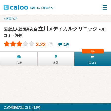
« 病院TOP
立川メディカルクリニック
医療法人社団高友会
の口
コミ・評判
3.22
1件
？
1件
TOP
地図
口コミ
この病院の口コミ (1件)