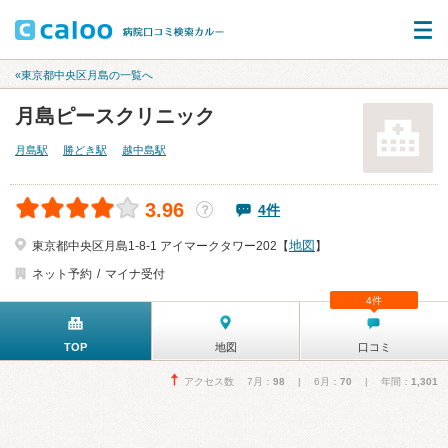
«東京都中央区月島の一覧へ
月島ピースクリニック
月島駅
勝どき駅
越中島駅
3.96
4件
？
地図
東京都中央区月島1-8-1 アイマークタワー202【
】
ネット予約
マイナ受付
4件
TOP
地図
口コミ
アクセス数 7月：
98
| 6月：
70
| 年間：
1,301