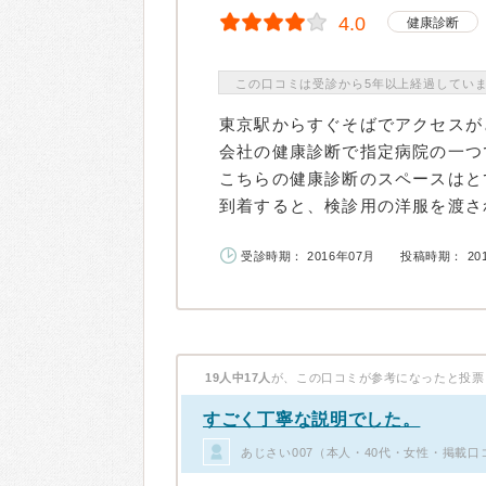
4.0
健康診断
この口コミは受診から5年以上経過してい
東京駅からすぐそばでアクセスが
会社の健康診断で指定病院の一つ
こちらの健康診断のスペースはと
到着すると、検診用の洋服を渡され.
受診時期： 2016年07月
投稿時期： 20
19人中17人
が、この口コミが参考になったと投票
すごく丁寧な説明でした。
あじさい007（本人・40代・女性・掲載口