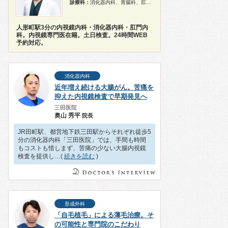
診療科：
消化器内科、胃腸科、肛門科、内視鏡
人形町駅3分の内視鏡内科・消化器内科・肛門内
科。内視鏡専門医在籍。土日検査。24時間WEB
予約対応。
消化器内科
近年増え続ける大腸がん。苦痛を
抑えた内視鏡検査で早期発見へ
三田医院
奥山 秀平
院長
JR田町駅、都営地下鉄三田駅からそれぞれ徒歩5
分の消化器内科「三田医院」では、手間も時間
もコストも惜しまず、苦痛の少ない大腸内視鏡
検査を提供し…(
続きを読む
)
形成外科
「自毛植毛」による薄毛治療。そ
の可能性と専門院のこだわり