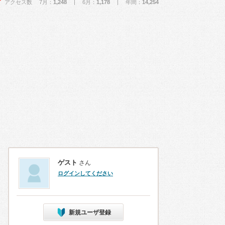
アクセス数 7月：
1,248
| 6月：
1,178
| 年間：
14,254
ゲスト
さん
ログインしてください
新規ユーザ登録