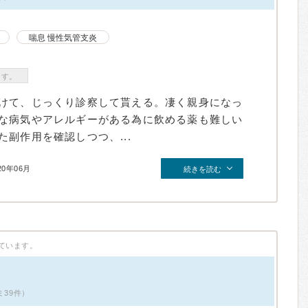
喘息 慢性気管支炎
ます。
けて、じっくり診察して貰える。凄く親身になっ
な病気やアレルギーがある為に飲める薬も難しい
副作用を確認しつつ、...
20年06月
続きを読む
ています。
ミ39件）