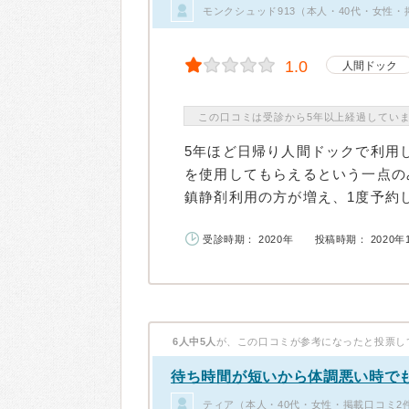
モンクシュッド913（本人・40代・女性・
1.0
人間ドック
この口コミは受診から5年以上経過してい
5年ほど日帰り人間ドックで利用
を使用してもらえるという一点の
鎮静剤利用の方が増え、1度予約し
受診時期： 2020年
投稿時期： 2020年
6人中5人
が、この口コミが参考になったと投票し
待ち時間が短いから体調悪い時で
ティア（本人・40代・女性・掲載口コミ2