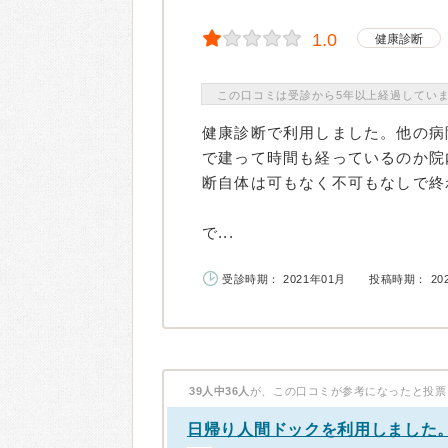
1.0
健康診断
この口コミは受診から5年以上経過してい
健康診断で利用しました。他の病
で建って時間も経っているのか院
断自体は可もなく不可もなしで終
で...
受診時期： 2021年01月
投稿時期： 20
39人中36人
が、この口コミが参考になったと投票
日帰り人間ドックを利用しました