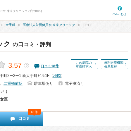
8件: 東京クリニック (千代田区)
Calooとは
大手町
医療法人財団健貢会 東京クリニック
口コミ
ック
の口コミ・評判
この病院の
無料医療機関
3.57
？
口コミ
18
件
看護師求人
会員登録
町2ー2ー1 新大手町ビル1F
【
地図
】
、
二重橋前駅
駐車場あり
電子決済可
ホ可)
女医
18件
口コミ