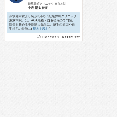
紀尾井町クリニック 東京本院
中島 陽太
院長
赤坂見附駅より徒歩3分の「紀尾井町クリニック
東京本院」は、AGA治療・自毛植毛の専門院。
院長を務める中島陽太先生に、薄毛の原因や自
毛植毛の特徴…(
続きを読む
)