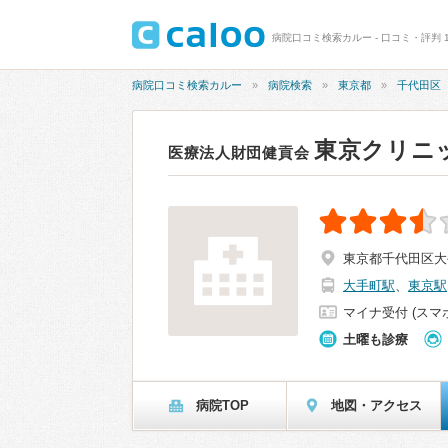
病院口コミ検索カルー - 口コミ・評判 1
病院口コミ検索カルー
病院検索
東京都
千代田区
東京クリニ
医療法人財団健貢会
東京都千代田区大手
大手町駅
、
東京駅
マイナ受付 (スマ
土曜も診療
病院TOP
地図・アクセス