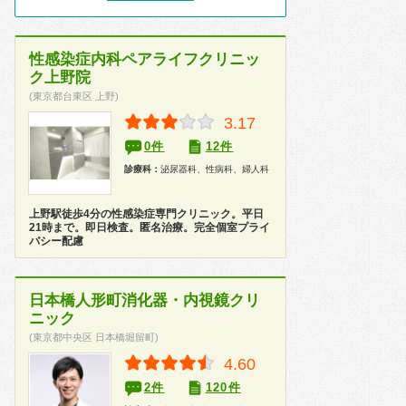
性感染症内科ペアライフクリニッ
ク上野院
(東京都台東区 上野)
3.17
0件
12件
診療科：
泌尿器科、性病科、婦人科
上野駅徒歩4分の性感染症専門クリニック。平日
21時まで。即日検査。匿名治療。完全個室プライ
バシー配慮
日本橋人形町消化器・内視鏡クリ
ニック
(東京都中央区 日本橋堀留町)
4.60
2件
120件