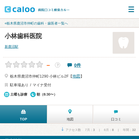
«栃木県鹿沼市仲町の歯科・歯医者一覧へ
小林歯科医院
新鹿沼駅
－
0件
？
地図
栃木県鹿沼市仲町1290 小林ビル2F【
】
駐車場あり
マイナ受付
土曜も診療
朝（8:30〜）
TOP
地図
口コミ
アクセス数 7月：
3
| 6月：
8
| 年間：
32