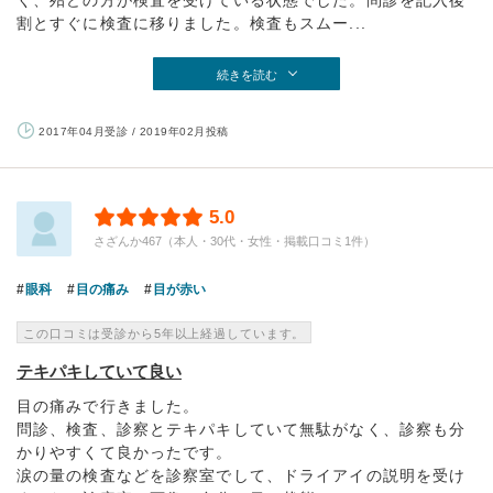
く、殆どの方が検査を受けている状態でした。問診を記入後
割とすぐに検査に移りました。検査もスムー...
続きを読む
2017年04月受診 / 2019年02月投稿
5.0
さざんか467（本人・30代・女性・掲載口コミ1件）
眼科
目の痛み
目が赤い
この口コミは受診から5年以上経過しています。
テキパキしていて良い
目の痛みで行きました。
問診、検査、診察とテキパキしていて無駄がなく、診察も分
かりやすくて良かったです。
涙の量の検査などを診察室でして、ドライアイの説明を受け