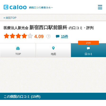
« 病院TOP
新宿西口駅前眼科
医療法人新光会
の口コミ・評判
4.09
15件
？
15件
TOP
地図
口コミ
この病院の口コミ (15件)