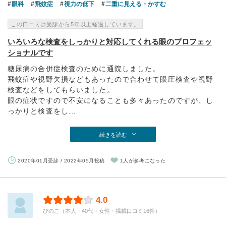
眼科
飛蚊症
視力の低下
二重に見える・かすむ
この口コミは受診から5年以上経過しています。
いろいろな検査をしっかりと対応してくれる眼のプロフェッ
ショナルです
糖尿病の合併症検査のために通院しました。
飛蚊症や視野欠損などもあったので合わせて眼圧検査や視野
検査などをしてもらいました。
眼の症状ですので不安になることも多々あったのですが、し
っかりと検査をし...
続きを読む
2020年01月受診 / 2022年05月投稿
1人が参考になった
4.0
ぴのこ（本人・40代・女性・掲載口コミ16件）