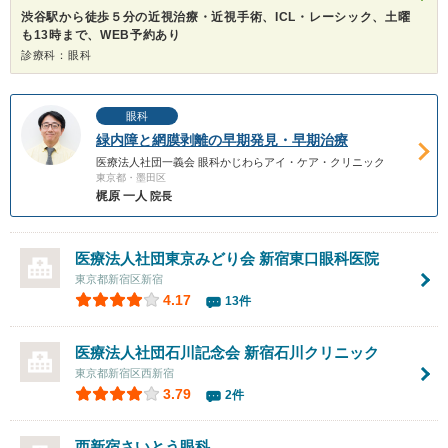
渋谷駅から徒歩５分の近視治療・近視手術、ICL・レーシック、土曜
も13時まで、WEB予約あり
診療科：眼科
眼科
緑内障と網膜剥離の早期発見・早期治療
医療法人社団一義会 眼科かじわらアイ・ケア・クリニック
東京都・墨田区
梶原 一人
院長
医療法人社団東京みどり会
新宿東口眼科医院
東京都新宿区新宿
4.17
13件
医療法人社団石川記念会
新宿石川クリニック
東京都新宿区西新宿
3.79
2件
西新宿さいとう眼科