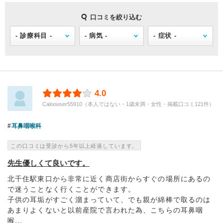
口コミを絞り込む
4.0
Caloouser55910（本人ではない・1歳未満・女性・掲載口コミ121件）
耳鼻咽喉科
この口コミは受診から5年以上経過しています。
先生優しくて良いです。
北千住駅東口から非常に近く商店街からすぐの場所にあるの
で迷うことなく行くことができます。
子供の耳垢がすごく溜まっていて、でも親が綿棒で取るのは
あまりよくないと以前産院で言われた為、こちらの耳鼻咽
喉...