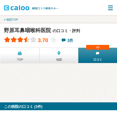
« 病院TOP
野原耳鼻咽喉科医院
の口コミ・評判
3.70
3件
？
3件
TOP
地図
口コミ
この病院の口コミ (3件)