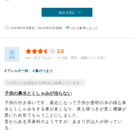
続きを読む
2020年03月受診 / 2020年03月投稿
2人が参考になった
3.5
zoo（本人ではない・1〜3歳・男性・掲載口コミ12件）
アレルギー科
鼻のつまり
この口コミは受診から5年以上経過しています。
子供の鼻水とくしゃみが治らない
子供の付き添いです、最近になって子供が透明の水の様な鼻
水とくしゃみをする事が多くなり、夜も寝つきが悪く機嫌が
悪いため見てもらうことにしました。
昔からある耳鼻科のようですが、あまり沢山人が待ってい
る...