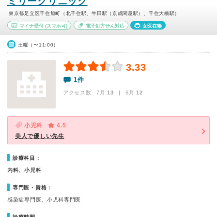
ミリークリニック
東京都足立区千住旭町（北千住駅、牛田駅（京成関屋駅）、千住大橋駅）
マイナ受付
(スマホ可)
電子処方せん対応
女医在籍
土曜（〜11:00）
3.33
1件
アクセス数 7月:
13
| 6月:
12
小児科
4.5
美人で優しい先生
診療科目：
内科、小児科
専門医・資格：
感染症専門医、小児科専門医