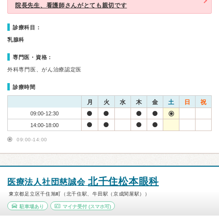
院長先生、看護師さんがとても親切です
診療科目：
乳腺科
専門医・資格：
外科専門医、がん治療認定医
診療時間
月
火
水
木
金
土
日
祝
09:00-12:30
14:00-18:00
09:00-14:00
北千住松本眼科
医療法人社団慈誠会
東京都足立区千住旭町（北千住駅、牛田駅（京成関屋駅））
駐車場あり
マイナ受付
(スマホ可)