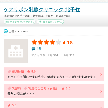
ケアリボン乳腺クリニック 北千住
東京都足立区千住旭町（北千住駅、牛田駅（京成関屋駅））
マイナ受付
(スマホ可)
電子処方せん対応
土曜（〜14:00）
4.18
4件
アクセス数 7月:
304
| 6月:
332
健康診断
5.0
やさしくて話しやすい先生。健診するならここがおすすめです！
乳腺科
乳房のしこり（女性）
5.0
長年の悩みが・・・
5.0