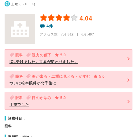
土曜（〜18:00）
4.04
4件
アクセス数 7月:
512
| 6月:
497
眼科
視力の低下
5.0
ICL受けました。世界が変わりました。
眼科
涙が出る・二重に見える・かすむ
5.0
ついに松本眼科が北千住に
眼科
目のかゆみ
5.0
丁寧でした
診療科目：
眼科