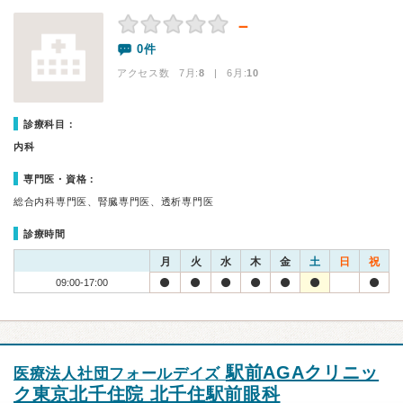
－
0件
アクセス数 7月:
8
| 6月:
10
診療科目：
内科
専門医・資格：
総合内科専門医、腎臓専門医、透析専門医
診療時間
月
火
水
木
金
土
日
祝
09:00-17:00
駅前AGAクリニッ
医療法人社団フォールデイズ
ク東京北千住院 北千住駅前眼科