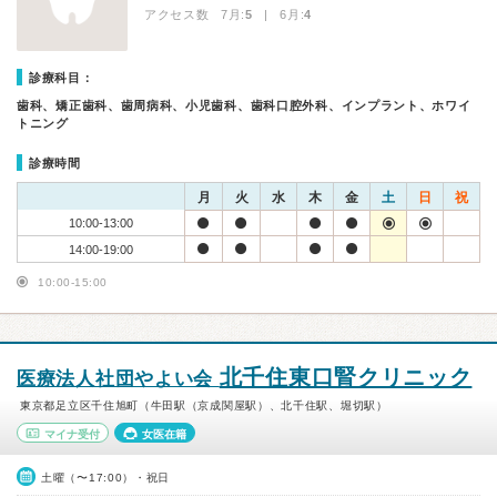
アクセス数 7月:
5
| 6月:
4
診療科目：
歯科、矯正歯科、歯周病科、小児歯科、歯科口腔外科、インプラント、ホワイ
トニング
診療時間
月
火
水
木
金
土
日
祝
10:00-13:00
14:00-19:00
10:00-15:00
北千住東口腎クリニック
医療法人社団やよい会
東京都足立区千住旭町（牛田駅（京成関屋駅）、北千住駅、堀切駅）
マイナ受付
女医在籍
土曜（〜17:00）・祝日