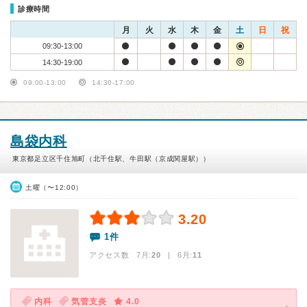
診療時間
月
火
水
木
金
土
日
祝
09:30-13:00
14:30-19:00
09:00-13:00
14:30-17:00
島袋内科
東京都足立区千住旭町（北千住駅、牛田駅（京成関屋駅））
土曜（〜12:00）
3.20
1件
アクセス数 7月:
20
| 6月:
11
内科
気管支炎
4.0