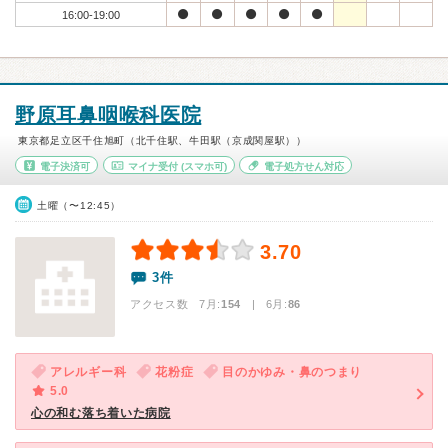
16:00-19:00
野原耳鼻咽喉科医院
東京都足立区千住旭町（北千住駅、牛田駅（京成関屋駅））
電子決済可
マイナ受付
(スマホ可)
電子処方せん対応
土曜（〜12:45）
3.70
3件
アクセス数 7月:
154
| 6月:
86
アレルギー科
花粉症
目のかゆみ・鼻のつまり
5.0
心の和む落ち着いた病院