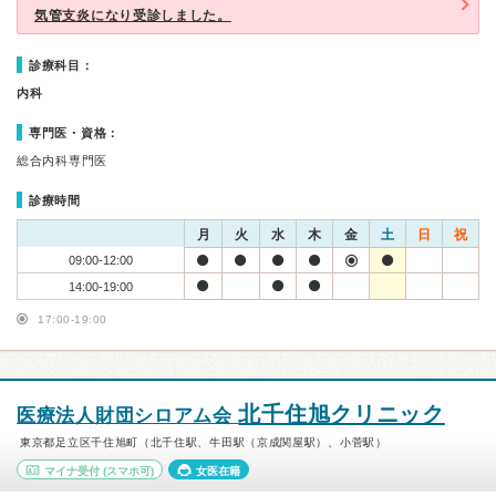
気管支炎になり受診しました。
診療科目：
内科
専門医・資格：
総合内科専門医
診療時間
月
火
水
木
金
土
日
祝
09:00-12:00
14:00-19:00
17:00-19:00
北千住旭クリニック
医療法人財団シロアム会
東京都足立区千住旭町（北千住駅、牛田駅（京成関屋駅）、小菅駅）
マイナ受付
(スマホ可)
女医在籍