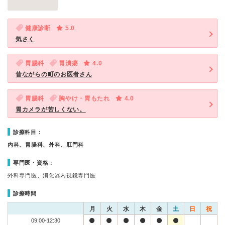
健康診断
5.0
気さく
胃腸科
胃潰瘍
4.0
昔ながらの町のお医者さん
胃腸科
胸やけ・胃もたれ
4.0
胃カメラが苦しくない。
診療科目：
内科、胃腸科、外科、肛門科
専門医・資格：
外科専門医、消化器内視鏡専門医
診療時間
月
火
水
木
金
土
日
祝
09:00-12:30