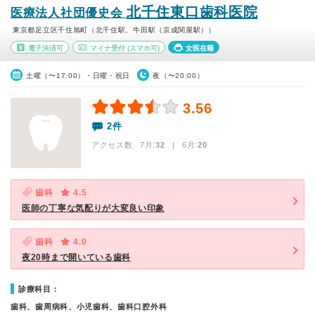
北千住東口歯科医院
医療法人社団優史会
東京都足立区千住旭町（北千住駅、牛田駅（京成関屋駅））
電子決済可
マイナ受付
(スマホ可)
女医在籍
土曜（〜17:00）・日曜・祝日
夜（〜20:00）
3.56
2件
アクセス数 7月:
32
| 6月:
20
歯科
4.5
医師の丁寧な気配りが大変良い印象
歯科
4.0
夜20時まで開いている歯科
診療科目：
歯科、歯周病科、小児歯科、歯科口腔外科