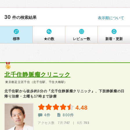
30
件の検索結果
表示順について
標準
★の数
レビュー数
新着・更新
北千住静脈瘤クリニック
東京都足立区千住（北千住駅、千住大橋駅）
北千住駅から徒歩約3分の『北千住静脈瘤クリニック』、下肢静脈瘤の日
帰り治療・土曜も17時まで診療
4.48
4件
800件
アクセス数 7月:
747
| 6月:
703