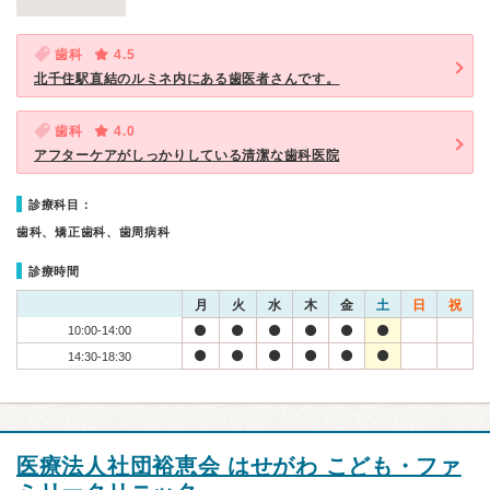
歯科
4.5
北千住駅直結のルミネ内にある歯医者さんです。
歯科
4.0
アフターケアがしっかりしている清潔な歯科医院
診療科目：
歯科、矯正歯科、歯周病科
診療時間
月
火
水
木
金
土
日
祝
10:00-14:00
14:30-18:30
医療法人社団裕恵会 はせがわ こども・ファ