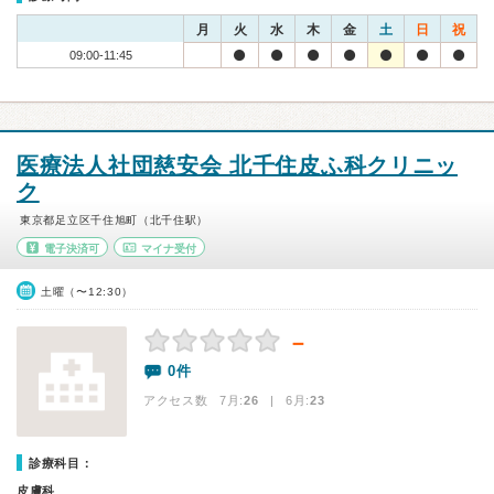
月
火
水
木
金
土
日
祝
09:00-11:45
医療法人社団慈安会 北千住皮ふ科クリニッ
ク
東京都足立区千住旭町（北千住駅）
電子決済可
マイナ受付
土曜（〜12:30）
－
0件
アクセス数 7月:
26
| 6月:
23
診療科目：
皮膚科