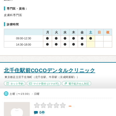
専門医・資格：
皮膚科専門医
診療時間
月
火
水
木
金
土
日
祝
09:00-12:30
14:30-18:00
北千住駅前COCOデンタルクリニック
東京都足立区千住旭町（北千住駅、牛田駅（京成関屋駅））
ネット予約
マイナ受付
(スマホ可)
電子処方せん対応
土曜（〜15:00）・日曜
－
0件