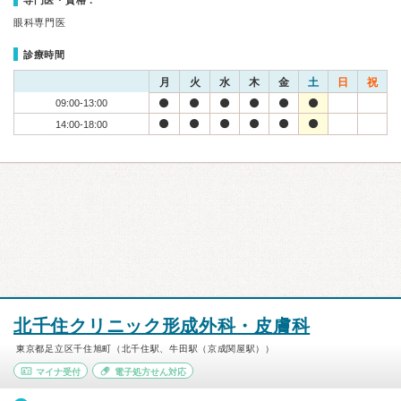
専門医・資格：
眼科専門医
診療時間
月
火
水
木
金
土
日
祝
09:00-13:00
14:00-18:00
北千住クリニック形成外科・皮膚科
東京都足立区千住旭町（北千住駅、牛田駅（京成関屋駅））
マイナ受付
電子処方せん対応