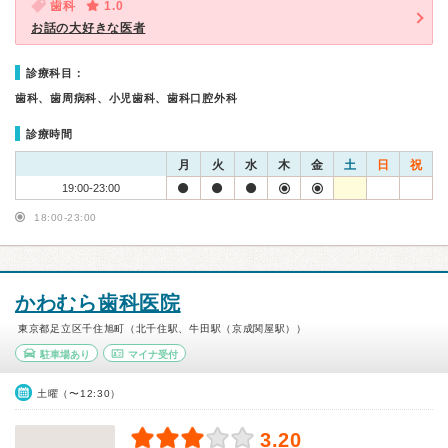
歯科
1.0
お話の大好きな医者
診療科目：
歯科、歯周病科、小児歯科、歯科口腔外科
診療時間
月
火
水
木
金
土
日
祝
19:00-23:00
18:00-23:00
かわむら歯科医院
東京都足立区千住旭町（北千住駅、牛田駅（京成関屋駅））
駐車場あり
マイナ受付
土曜（〜12:30）
3.20