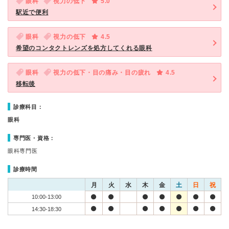
眼科
視力の低下
5.0
駅近で便利
眼科
視力の低下
4.5
希望のコンタクトレンズを処方してくれる眼科
眼科
視力の低下・目の痛み・目の疲れ
4.5
移転後
診療科目：
眼科
専門医・資格：
眼科専門医
診療時間
月
火
水
木
金
土
日
祝
10:00-13:00
14:30-18:30