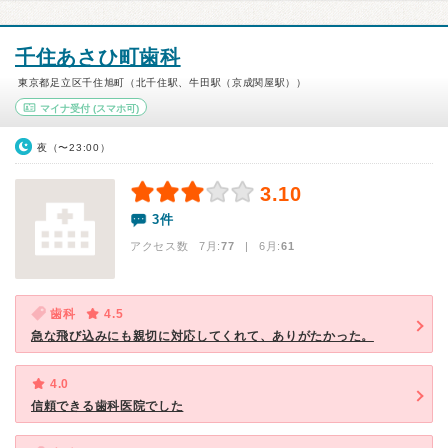
千住あさひ町歯科
東京都足立区千住旭町（北千住駅、牛田駅（京成関屋駅））
マイナ受付
(スマホ可)
夜（〜23:00）
3.10
3件
アクセス数 7月:
77
| 6月:
61
歯科
4.5
急な飛び込みにも親切に対応してくれて、ありがたかった。
4.0
信頼できる歯科医院でした