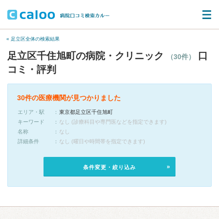
« 足立区全体の検索結果
足立区千住旭町の病院・クリニック
口
（30件）
コミ・評判
30件の医療機関が見つかりました
エリア・駅
東京都足立区千住旭町
キーワード
なし (診療科目や専門医などを指定できます)
名称
なし
詳細条件
なし (曜日や時間帯を指定できます)
条件変更・絞り込み