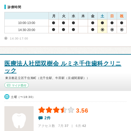
診療時間
月
火
水
木
金
土
日
祝
10:00-13:00
14:30-20:00
14:30-17:00
医療法人社団双樹会 ルミネ千住歯科クリニ
ック
東京都足立区千住旭町（北千住駅、牛田駅（京成関屋駅））
マイナ受付
土曜（〜18:30）
3.56
2件
アクセス数 7月:
37
| 6月:
42