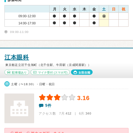
診療時間
月
火
水
木
金
土
日
祝
09:00-12:00
14:00-17:00
09:00-11:00
江本眼科
東京都足立区千住旭町（北千住駅、牛田駅（京成関屋駅））
駐車場あり
マイナ受付
(スマホ可)
女医在籍
土曜（〜18:30）・日曜・祝日
3.16
9件
アクセス数 7月:
412
| 6月:
340