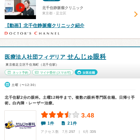
北千住静脈瘤クリニック
東京都・足立区
【動画】北千住静脈瘤クリニック紹介
せんじゅ眼科
医療法人社団フィデリア
東京都足立区千住旭町（北千住駅）
ネット予約
マイナ受付
(スマホ可)
女医在籍
土曜（〜12:30）
北千住駅2分の眼科。土曜12時半まで。複数の眼科専門医在籍。日帰り手
術。白内障・レーザー治療。
3.48
1件
21件
アクセス数 7月:
257
| 6月:
335