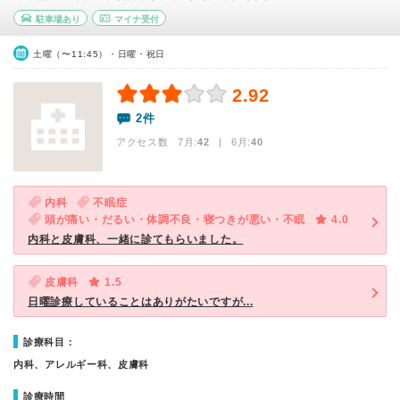
駐車場あり
マイナ受付
土曜（〜11:45）・日曜・祝日
2.92
2件
アクセス数 7月:
42
| 6月:
40
内科
不眠症
頭が痛い・だるい・体調不良・寝つきが悪い・不眠
4.0
内科と皮膚科、一緒に診てもらいました。
皮膚科
1.5
日曜診療していることはありがたいですが...
診療科目：
内科、アレルギー科、皮膚科
診療時間