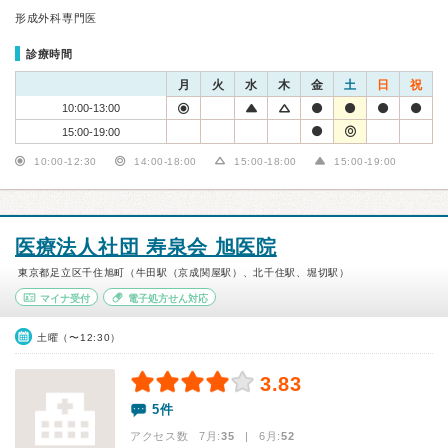
形成外科専門医
診療時間
月
火
水
木
金
土
日
祝
10:00-13:00
15:00-19:00
10:00-12:30
14:00-18:00
15:00-18:00
15:00-19:00
医療法人社団 寿泉会 旭医院
東京都足立区千住旭町（牛田駅（京成関屋駅）、北千住駅、堀切駅）
マイナ受付
電子処方せん対応
土曜（〜12:30）
3.83
5件
アクセス数 7月:
35
| 6月:
52