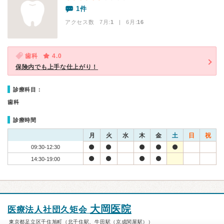
1件
アクセス数 7月:
1
| 6月:
16
歯科
4.0
保険内でも上手な仕上がり！
診療科目：
歯科
診療時間
月
火
水
木
金
土
日
祝
09:30-12:30
14:30-19:00
大岡医院
医療法人社団久矩会
東京都足立区千住旭町（北千住駅、牛田駅（京成関屋駅））