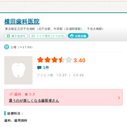
横田歯科医院
東京都足立区千住旭町（北千住駅、牛田駅（京成関屋駅）、千住大橋駅）
電子決済可
マイナ受付
(スマホ可)
女医在籍
土曜（〜17:00）
3.40
1件
アクセス数 7月:
27
| 6月:
23
歯科
5.0
通うのが楽しくなる歯医者さん
診療科目：
歯科、歯周病科