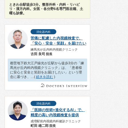
ときわ台駅徒歩3分。整形外科・内科・リハビ
リ・漢方内科。女医・各分野6名専門医在籍、土
曜も診療。
消化器内科
苦痛に配慮した内視鏡検査で、
「安心・安全・笑顔」を届けたい
練馬光が丘内科内視鏡クリニック
古田 良司
院長
都営地下鉄大江戸線光が丘駅から徒歩3分の「練
馬光が丘内科内視鏡クリニック」は、「患者様
に安心と安全と笑顔をお届けしたい」という理
念に基づき、…(
続きを読む
)
消化器内科
「医師の技術×進化するAI」で、
精度の高い内視鏡検査を提供
成増駅前内視鏡内科健診クリニック
町田 雄二郎
院長