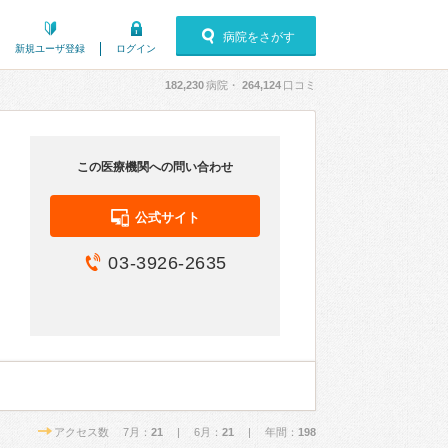
病院をさがす
新規ユーザ登録
ログイン
182,230
病院・
264,124
口コミ
この医療機関への問い合わせ
公式サイト
03-3926-2635
アクセス数 7月：
21
| 6月：
21
| 年間：
198