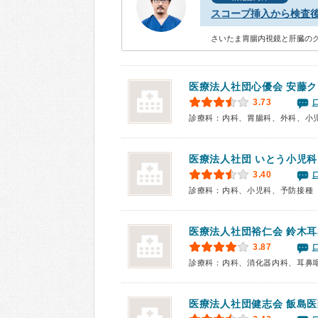
スコープ挿入から検査
さいたま胃腸内視鏡と肝臓のク
医療法人社団心優会
安藤ク
3.73
診療科：内科、胃腸科、外科、小
医療法人社団 いとう小児
3.40
診療科：内科、小児科、予防接種
医療法人社団裕仁会
鈴木耳
3.87
診療科：内科、消化器内科、耳鼻
医療法人社団健志会
飯島医