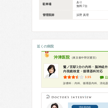
あり
駐車場
無料:7台
管理医師
浜野 真理
近くの病院
沖津医院
(東京都中野区鷺宮)
鷺ノ宮駅1分の内科・脳神経外
内視鏡検査・循環器科対応
3.55
口
診療科：内科、循環器内科、消化
消化器内科