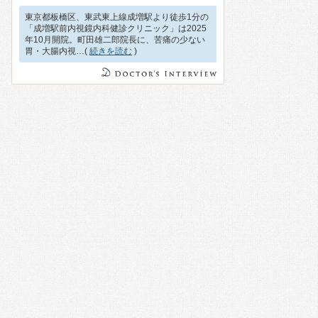
東京都板橋区、東武東上線成増駅より徒歩1分の
「成増駅前内視鏡内科健診クリニック」は2025
年10月開院。町田雄二郎院長に、苦痛の少ない
胃・大腸内視…(
続きを読む
)