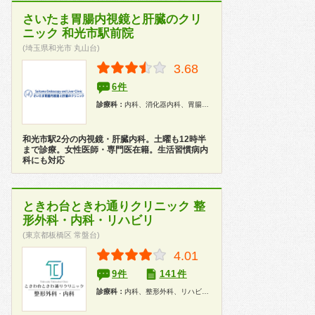
さいたま胃腸内視鏡と肝臓のクリ
ニック 和光市駅前院
(埼玉県和光市 丸山台)
3.68
6件
診療科：
内科、消化器内科、胃腸科、内分泌代謝科、内視鏡
和光市駅2分の内視鏡・肝臓内科。土曜も12時半
まで診療。女性医師・専門医在籍。生活習慣病内
科にも対応
ときわ台ときわ通りクリニック 整
形外科・内科・リハビリ
(東京都板橋区 常盤台)
4.01
9件
141件
診療科：
内科、整形外科、リハビリテーション科、皮膚科、漢方、健康診断