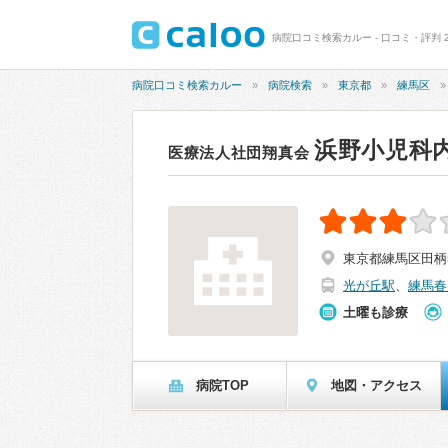
病院口コミ検索カルー - 口コミ・評判 
病院口コミ検索カルー
病院検索
東京都
練馬区
浜野小児科
医療法人社団翔真会
東京都練馬区田柄5-
光が丘駅
、
練馬春
土曜も診療
病院TOP
地図・アクセス