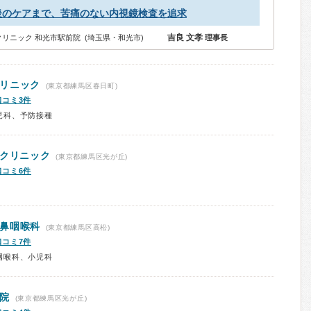
後のケアまで、苦痛のない内視鏡検査を追求
吉良 文孝
リニック 和光市駅前院 (埼玉県・和光市)
理事長
リニック
(東京都練馬区春日町)
口コミ3件
児科、予防接種
科クリニック
(東京都練馬区光が丘)
口コミ6件
鼻咽喉科
(東京都練馬区高松)
口コミ7件
咽喉科、小児科
院
(東京都練馬区光が丘)