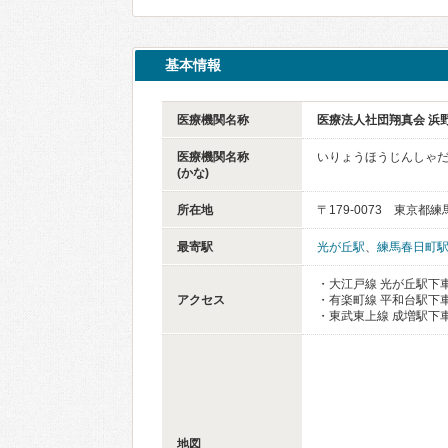
基本情報
医療機関名称
医療法人社団翔真会 浜
医療機関名称
いりょうほうじんしゃだ
(かな)
所在地
〒179-0073 東京都練
最寄駅
光が丘駅
、
練馬春日町
・大江戸線 光が丘駅下車
アクセス
・有楽町線 平和台駅下
・東武東上線 成増駅下
地図