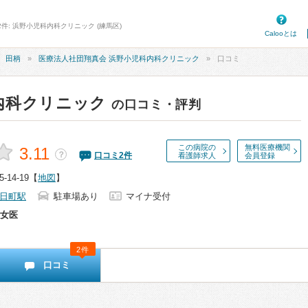
2件: 浜野小児科内科クリニック (練馬区)
Calooとは
田柄
医療法人社団翔真会 浜野小児科内科クリニック
口コミ
内科クリニック
の口コミ・評判
この病院の
無料医療機関
3.11
？
口コミ
2
件
看護師求人
会員登録
14-19
【
地図
】
日町駅
駐車場あり
マイナ受付
女医
2件
口コミ