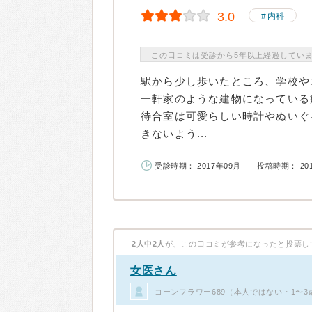
3.0
内科
この口コミは受診から5年以上経過してい
駅から少し歩いたところ、学校や
一軒家のような建物になっている
待合室は可愛らしい時計やぬいぐ
きないよう...
受診時期： 2017年09月
投稿時期： 20
2人中2人
が、この口コミが参考になったと投票し
女医さん
コーンフラワー689（本人ではない・1〜3