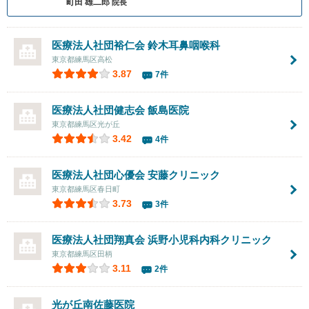
町田 雄二郎
院長
医療法人社団裕仁会
鈴木耳鼻咽喉科
東京都練馬区高松
3.87
7件
医療法人社団健志会
飯島医院
東京都練馬区光が丘
3.42
4件
医療法人社団心優会
安藤クリニック
東京都練馬区春日町
3.73
3件
医療法人社団翔真会
浜野小児科内科クリニック
東京都練馬区田柄
3.11
2件
光が丘南佐藤医院