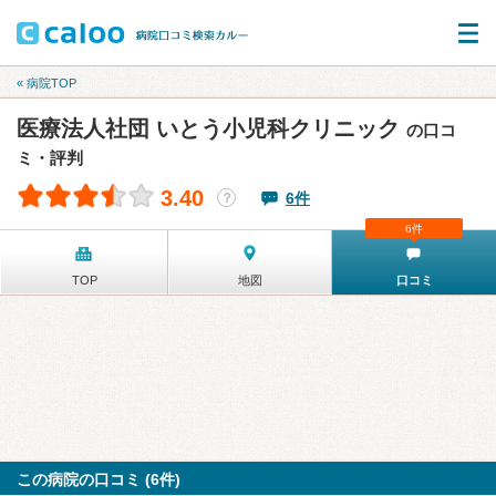
« 病院TOP
医療法人社団 いとう小児科クリニック
の口コ
ミ・評判
3.40
6件
？
6件
TOP
地図
口コミ
この病院の口コミ (6件)