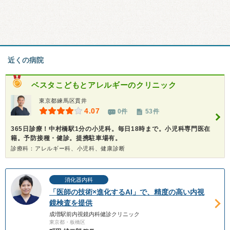
近くの病院
ベスタこどもとアレルギーのクリニック
東京都練馬区貫井
4.07
0件
53件
365日診療！中村橋駅1分の小児科。毎日18時まで。小児科専門医在
籍。予防接種・健診。提携駐車場有。
診療科：アレルギー科、小児科、健康診断
消化器内科
「医師の技術×進化するAI」で、精度の高い内視
鏡検査を提供
成増駅前内視鏡内科健診クリニック
東京都・板橋区