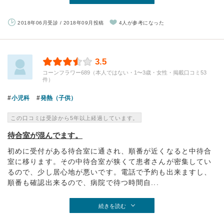
2018年06月受診 / 2018年09月投稿
4人が参考になった
3.5
コーンフラワー689（本人ではない・1〜3歳・女性・掲載口コミ53
件）
小児科
発熱（子供）
この口コミは受診から5年以上経過しています。
待合室が混んでます。
初めに受付がある待合室に通され、順番が近くなると中待合
室に移ります。その中待合室が狭くて患者さんが密集してい
るので、少し居心地が悪いです。電話で予約も出来ますし、
順番も確認出来るので、病院で待つ時間自...
続きを読む