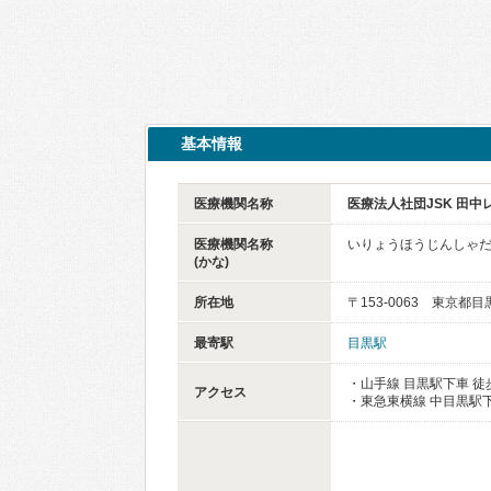
基本情報
医療機関名称
医療法人社団JSK 田
医療機関名称
いりょうほうじんしゃだ
(かな)
所在地
〒153-0063 東京都目
最寄駅
目黒駅
・山手線 目黒駅下車 徒
アクセス
・東急東横線 中目黒駅下