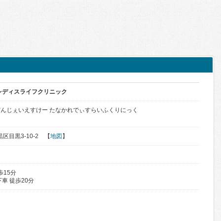
中レディスライフクリニック
んじぇいえすけー たなかれでぃすらいふくりにっく
黒区目黒3-10-2 【
地図
】
歩15分
車 徒歩20分