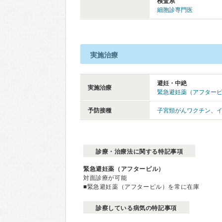
検査系
細胞診専門医
実施治療
避妊・中絶
実施治療
緊急避妊薬（アフター
予防接種
子宮頸がんワクチン
、
診療・治療法に関する特記事項
緊急避妊薬（アフターピル）
対面診療が可能
■緊急避妊薬（アフターピル）を常に在庫
診察している病気の特記事項