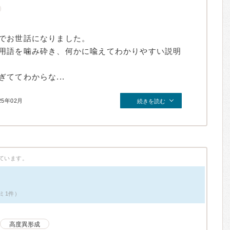
でお世話になりました。
用語を噛み砕き、何かに喩えてわかりやすい説明
ててわからな...
25年02月
続きを読む
ています。
ミ1件）
高度異形成