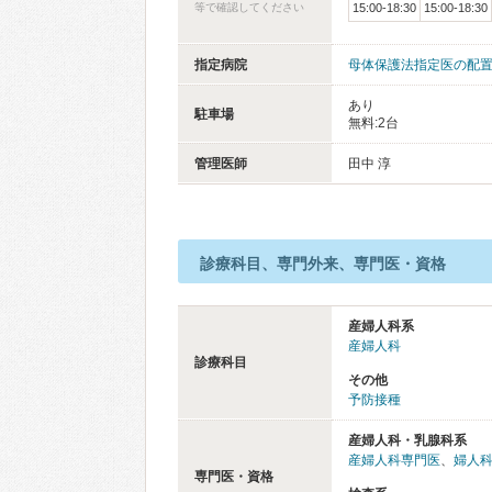
等で確認してください
15:00-18:30
15:00-18:30
指定病院
母体保護法指定医の配
あり
駐車場
無料:2台
管理医師
田中 淳
診療科目、専門外来、専門医・資格
産婦人科系
産婦人科
診療科目
その他
予防接種
産婦人科・乳腺科系
産婦人科専門医
、
婦人
専門医・資格