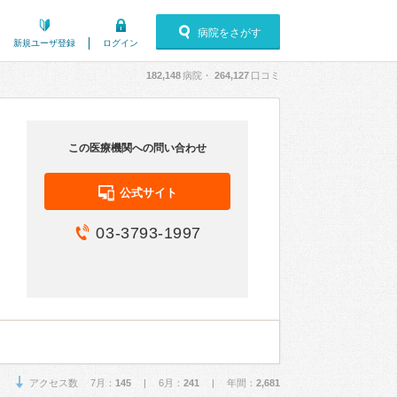
病院をさがす
新規ユーザ登録
ログイン
182,148
病院・
264,127
口コミ
この医療機関への問い合わせ
公式サイト
03-3793-1997
アクセス数 7月：
145
| 6月：
241
| 年間：
2,681