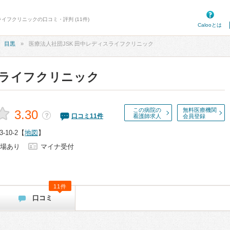
イフクリニックの口コミ・評判 (11件)
Calooとは
目黒
医療法人社団JSK 田中レディスライフクリニック
ライフクリニック
この病院の
無料医療機関
3.30
？
口コミ
11
件
看護師求人
会員登録
10-2
【
地図
】
場あり
マイナ受付
11件
口コミ