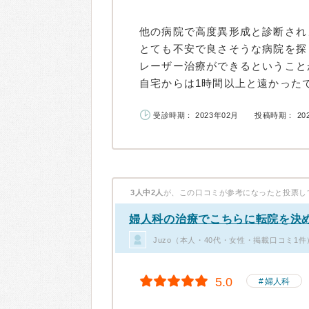
他の病院で高度異形成と診断され
とても不安で良さそうな病院を探
レーザー治療ができるということ
自宅からは1時間以上と遠かったで
受診時期： 2023年02月
投稿時期： 20
3人中2人
が、この口コミが参考になったと投票し
婦人科の治療でこちらに転院を決
Juzo（本人・40代・女性・掲載口コミ1件
5.0
婦人科