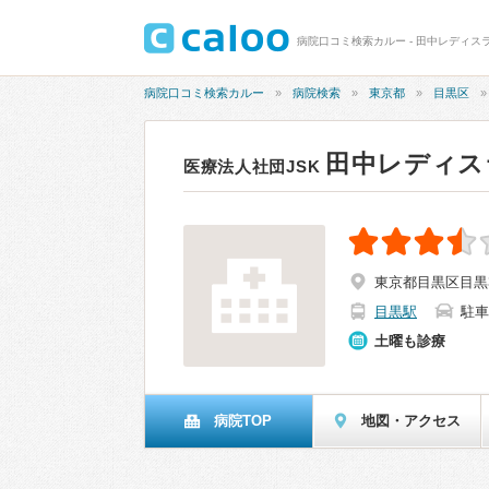
病院口コミ検索カルー - 田中レディスラ
病院口コミ検索カルー
病院検索
東京都
目黒区
田中レディス
医療法人社団JSK
東京都目黒区目黒3-
目黒駅
駐車
土曜も診療
病院TOP
地図・アクセス