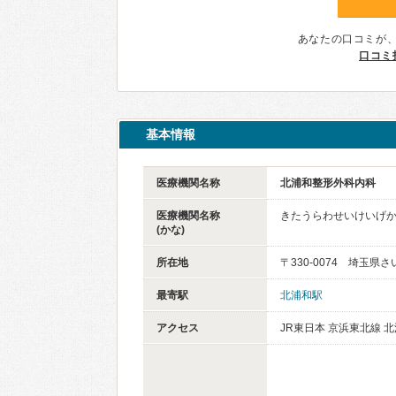
あなたの口コミが
口コミ
基本情報
医療機関名称
北浦和整形外科内科
医療機関名称
きたうらわせいけいげ
(かな)
所在地
〒330-0074 埼玉県
最寄駅
北浦和駅
アクセス
JR東日本 京浜東北線 北