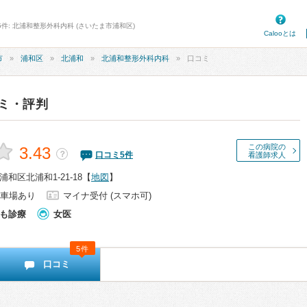
5件: 北浦和整形外科内科 (さいたま市浦和区)
Calooとは
市
浦和区
北浦和
北浦和整形外科内科
口コミ
ミ・評判
この病院の
3.43
？
口コミ
5
件
看護師求人
和区北浦和1-21-18
【
地図
】
車場あり
マイナ受付 (スマホ可)
も診療
女医
5件
口コミ