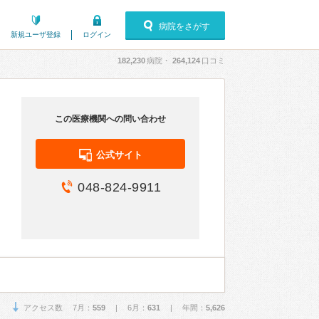
病院をさがす
新規ユーザ登録
ログイン
182,230
病院・
264,124
口コミ
この医療機関への問い合わせ
公式サイト
048-824-9911
アクセス数 7月：
559
| 6月：
631
| 年間：
5,626