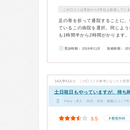
この口コミは受診から5年以上経過してい
足の骨を折って通院することに。
ているこの病院を選択。同じよう
も1時間半から2時間がかります。
受診時期： 2016年11月
投稿時期： 20
14人中11人
が、この口コミが参考になったと投票
土日祝日もやっていますが、待ち
Peco（本人・20代・女性・掲載口コミ7件
3.5
整形外科