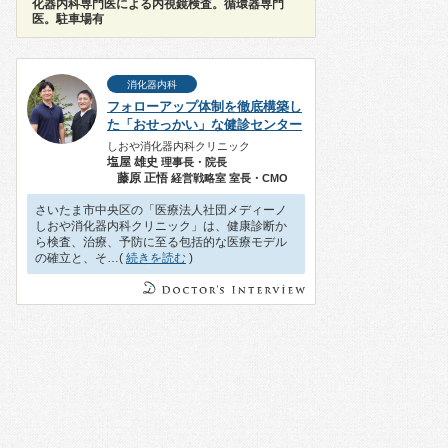
化器内科専門医による内視鏡検査。循環器専門
医。駐車場有
消化器内科
フォローアップ体制を徹底構築し
た「おせっかい」な健診センター
しおや消化器内科クリニック
塩屋 雄史
理事長・院長
藤原 正悟
経営戦略室 室長・CMO
さいたま市中央区の「医療法人社団メディーノ
しおや消化器内科クリニック」は、健康診断か
ら検査、治療、予防に至る包括的な医療モデル
の確立と、そ…(
続きを読む
)