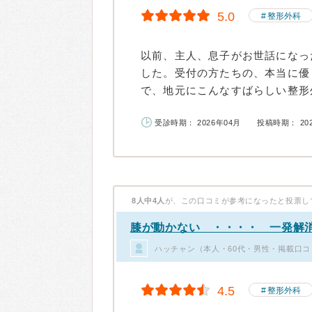
5.0
整形外科
以前、主人、息子がお世話になっ
した。受付の方たちの、本当に優
で、地元にこんなすばらしい整形外
受診時期： 2026年04月
投稿時期： 20
8人中4人
が、この口コミが参考になったと投票し
膝が動かない ・・・・ 一発解
ハッチャン（本人・60代・男性・掲載口コ
4.5
整形外科