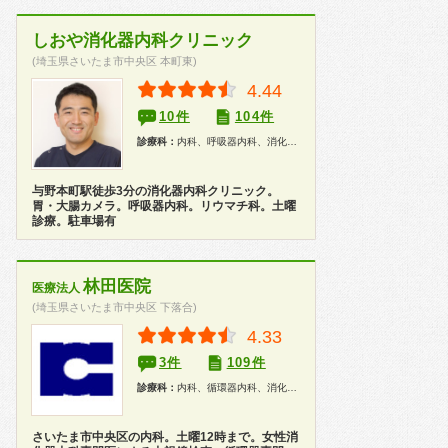
しおや消化器内科クリニック
(埼玉県さいたま市中央区 本町東)
4.44
10件
104件
診療科：
内科、呼吸器内科、消化器内科、胃腸科、リウマチ科、内視鏡
与野本町駅徒歩3分の消化器内科クリニック。
胃・大腸カメラ。呼吸器内科。リウマチ科。土曜
診療。駐車場有
林田医院
医療法人
(埼玉県さいたま市中央区 下落合)
4.33
3件
109件
診療科：
内科、循環器内科、消化器内科、胃腸科、内視鏡、健康診断、在宅医療
さいたま市中央区の内科。土曜12時まで。女性消