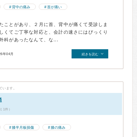
背中の痛み
首が痛い
たことがあり、２月に首、背中が痛くて受診しま
しくてご丁寧な対応と、会計の速さにはびっくり
科があったなんて、な...
26年04月
続きを読む
ています。
消
ミ1件）
膝半月板損傷
膝の痛み