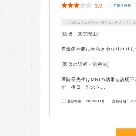
3.0
整形外科
この口コミは受診から5年以上経過してい
[症状・来院理由]
肩激痛や腕に重怠さやひりひりし
[医師の診断・治療法]
医院長先生はMRIの結果も説明
ず、後日、別の医...
受診時期： 2013年11月
投稿時期： 20