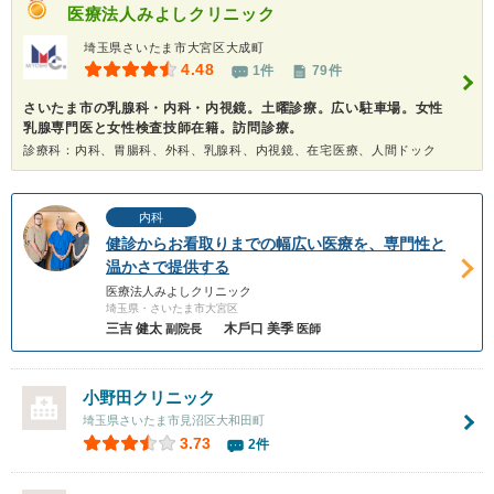
医療法人
みよしクリニック
埼玉県さいたま市大宮区大成町
4.48
1件
79件
さいたま市の乳腺科・内科・内視鏡。土曜診療。広い駐車場。女性
乳腺専門医と女性検査技師在籍。訪問診療。
診療科：内科、胃腸科、外科、乳腺科、内視鏡、在宅医療、人間ドック
内科
健診からお看取りまでの幅広い医療を、専門性と
温かさで提供する
医療法人みよしクリニック
埼玉県・さいたま市大宮区
三吉 健太
⽊⼾⼝ 美季
副院長
医師
小野田クリニック
埼玉県さいたま市見沼区大和田町
3.73
2件