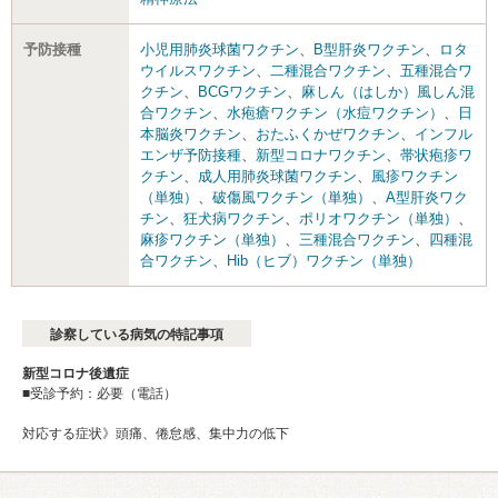
予防接種
小児用肺炎球菌ワクチン
、
B型肝炎ワクチン
、
ロタ
ウイルスワクチン
、
二種混合ワクチン
、
五種混合ワ
クチン
、
BCGワクチン
、
麻しん（はしか）風しん混
合ワクチン
、
水疱瘡ワクチン（水痘ワクチン）
、
日
本脳炎ワクチン
、
おたふくかぜワクチン
、
インフル
エンザ予防接種
、
新型コロナワクチン
、
帯状疱疹ワ
クチン
、
成人用肺炎球菌ワクチン
、
風疹ワクチン
（単独）
、
破傷風ワクチン（単独）
、
A型肝炎ワク
チン
、
狂犬病ワクチン
、
ポリオワクチン（単独）
、
麻疹ワクチン（単独）
、
三種混合ワクチン
、
四種混
合ワクチン
、
Hib（ヒブ）ワクチン（単独）
診察している病気の特記事項
新型コロナ後遺症
■受診予約：必要（電話）
対応する症状》頭痛、倦怠感、集中力の低下