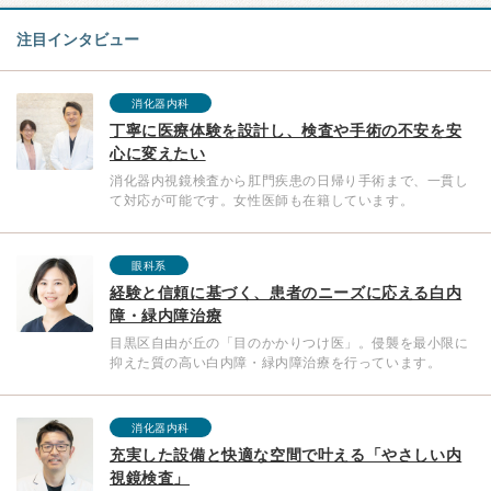
注目インタビュー
消化器内科
丁寧に医療体験を設計し、検査や手術の不安を安
心に変えたい
消化器内視鏡検査から肛門疾患の日帰り手術まで、一貫し
て対応が可能です。女性医師も在籍しています。
眼科系
経験と信頼に基づく、患者のニーズに応える白内
障・緑内障治療
目黒区自由が丘の「目のかかりつけ医」。侵襲を最小限に
抑えた質の高い白内障・緑内障治療を行っています。
消化器内科
充実した設備と快適な空間で叶える「やさしい内
視鏡検査」