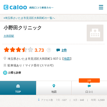
«埼玉県さいたま市見沼区大和田町の一覧へ
小野田クリニック
大和田駅
3.73
2件
？
地図
埼玉県さいたま市見沼区大和田町1-937-1【
】
駐車場あり
マイナ受付 (スマホ可)
土曜も診療
2件
TOP
地図
口コミ
アクセス数 7月：
117
| 6月：
142
| 年間：
1,533