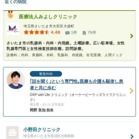
近くの病院
医療法人
みよしクリニック
埼玉県さいたま市大宮区大成町
4.48
1件
79件
さいたま市の乳腺科・内科・内視鏡。土曜診療。広い駐車場。女性
乳腺専門医と女性検査技師在籍。訪問診療。
診療科：内科、胃腸科、外科、乳腺科、内視鏡、在宅医療、人間ドック
整形外科
｢話を聞く｣という専門性｡医療も介護も駆使し患
者と共に歩む
OKP with Life クリニック（オーケーピーウィズライフクリニッ
ク）
埼玉県・さいたま市北区
岡野 良知
院長
小野田クリニック
埼玉県さいたま市見沼区大和田町