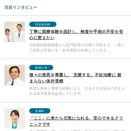
注目インタビュー
消化器内科
丁寧に医療体験を設計し、検査や手術の不安を安
心に変えたい
消化器内視鏡検査から肛門疾患の日帰り手術まで、一貫し
て対応が可能です。女性医師も在籍しています。
産婦人科
個々の意思を尊重し、 支援する。不妊治療に 留
まらない体外受精
高度な技術と豊富な経験により、さまざまな悩みに応えら
れる体外受精を提供しています。
皮膚科
「ここ」に来たら元気になれる、安心できるクリ
ニックです