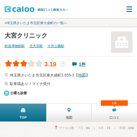
«埼玉県さいたま市北区東大成町の一覧へ
大宮クリニック
鉄道博物館駅
北大宮駅
大宮公園駅
3.19
1件
？
地図
埼玉県さいたま市北区東大成町1-555-1【
】
駐車場あり
マイナ受付
土曜も診療
1件
TOP
地図
口コミ
アクセス数 7月：
86
| 6月：
72
| 年間：
658