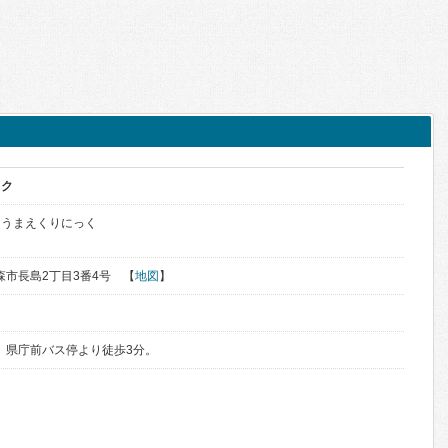
ック
ょうまえくりにっく
青森市長島2丁目3番4号 【
地図
】
分。県庁前バス停より徒歩3分。