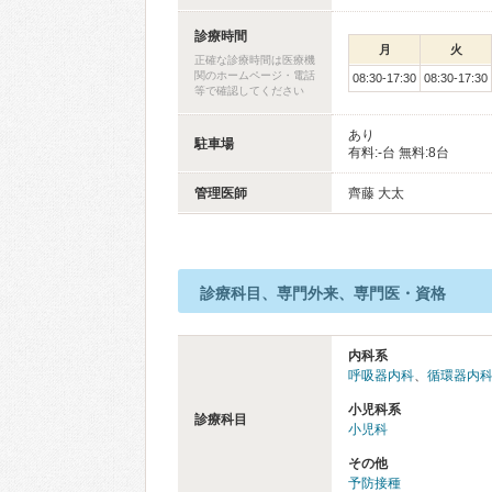
診療時間
月
火
正確な診療時間は医療機
関のホームページ・電話
08:30-17:30
08:30-17:30
等で確認してください
あり
駐車場
有料:-台 無料:8台
管理医師
齊藤 大太
診療科目、専門外来、専門医・資格
内科系
呼吸器内科
、
循環器内
小児科系
診療科目
小児科
その他
予防接種