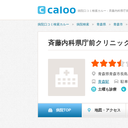
病院口コミ検索カルー - 斉藤内科県庁前
病院口コミ検索カルー
病院検索
青森県
青森市
斉藤内科県庁前クリニッ
青森県青森市長島
青森駅
駐車
土曜も診療
病院TOP
地図・アクセス