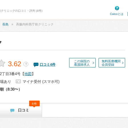
クリニックの口コミ・評判 (4件)
Calooとは
長島
斉藤内科県庁前クリニック
ク
この病院の
無料医療機関
3.62
？
口コミ
4
件
看護師求人
会員登録
2丁目3番4号
【
地図
】
場あり
マイナ受付 (スマホ可)
朝（8:30〜）
4件
口コミ