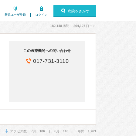
病院をさがす
新規ユーザ登録
ログイン
182,148
病院・
264,127
口コミ
この医療機関への問い合わせ
017-731-3110
アクセス数 7月：
106
| 6月：
118
| 年間：
1,763