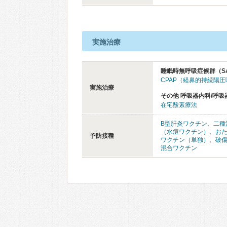
実施治療
睡眠時無呼吸症候群（S
CPAP（経鼻的持続陽
実施治療
その他 呼吸器内科/呼吸
在宅酸素療法
B型肝炎ワクチン
、
二種
（水痘ワクチン）
、
お
予防接種
ワクチン（単独）
、
破
混合ワクチン