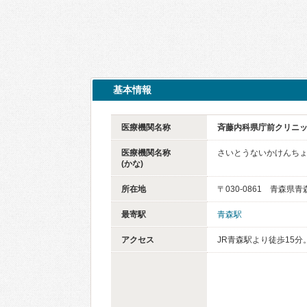
基本情報
医療機関名称
斉藤内科県庁前クリニ
医療機関名称
さいとうないかけんち
(かな)
所在地
〒030-0861 青森県
最寄駅
青森駅
アクセス
JR青森駅より徒歩15