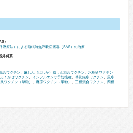
AS）
圧呼吸療法）による睡眠時無呼吸症候群（SAS）の治療
器外科系
混合ワクチン
、
麻しん（はしか）風しん混合ワクチン
、
水疱瘡ワクチン
たふくかぜワクチン
、
インフルエンザ予防接種
、
帯状疱疹ワクチン
、
風疹
傷風ワクチン（単独）
、
麻疹ワクチン（単独）
、
三種混合ワクチン
、
四種