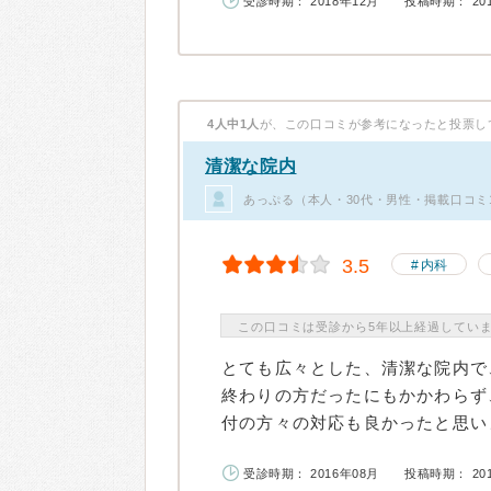
受診時期： 2018年12月
投稿時期： 20
4人中1人
が、この口コミが参考になったと投票し
清潔な院内
あっぷる（本人・30代・男性・掲載口コミ
3.5
内科
この口コミは受診から5年以上経過してい
とても広々とした、清潔な院内で
終わりの方だったにもかかわらず
付の方々の対応も良かったと思いま
受診時期： 2016年08月
投稿時期： 20