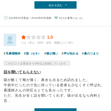
続きを読む
2018年03月受診 / 2018年05月投稿
12人が参考になった
1.0
りん（本人・20代・女性・掲載口コミ1件）
耳鼻咽喉科
咳（セキ）
喉が痛い
声が枯れる
鼻のつまり
この口コミは受診から5年以上経過しています。
話を聞いてもらえない
咳が酷くて喉が痛く、鼻水も出るため訪れました。
午前中だったので先に待っている患者も少なくすぐ呼ばれ、
看護師さんの対応もとても良かったです。
ただ、先生が全く話を聞いてくれず、咳が出るなら内科と
言...