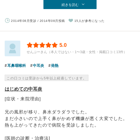
続きを読む
2014年08月受診 / 2014年08月投稿
15人が参考になった
5.0
せんぷーきん（本人ではない・1〜3歳・女性・掲載口コミ13件）
耳鼻咽喉科
中耳炎
発熱
この口コミは受診から5年以上経過しています。
はじめての中耳炎
[症状・来院理由]
兄の風邪が移り、鼻水ダラダラでした。
まだ小さいので上手く鼻がかめず機嫌が悪く大変でした。
熱も上がってきたので病院を受診しました。
[医師の診断・治療法]