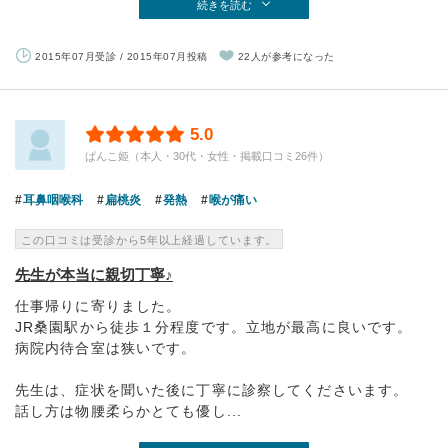
続きを読む
2015年07月受診 / 2015年07月投稿
22人が参考になった
5.0
ぱんこ姫（本人・30代・女性・掲載口コミ26件）
耳鼻咽喉科
扁桃炎
発熱
喉が痛い
この口コミは受診から5年以上経過しています。
先生が本当に親切丁寧♪
仕事帰りに寄りました。
JR桑園駅から徒歩１分程度です。立地が最高に良いです。
病院内待合室は狭いです。
先生は、症状を聞いた後に丁寧に診察してくださいます。
話し方は物腰柔らかとても優し...