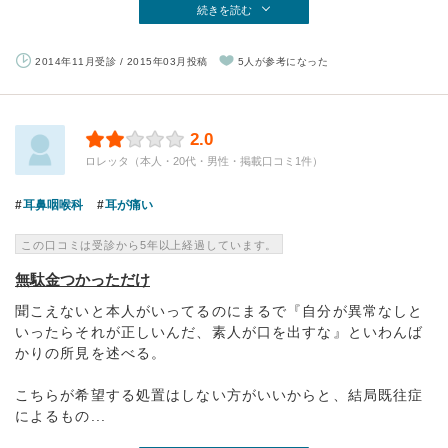
続きを読む
2014年11月受診 / 2015年03月投稿
5人が参考になった
2.0
ロレッタ（本人・20代・男性・掲載口コミ1件）
耳鼻咽喉科
耳が痛い
この口コミは受診から5年以上経過しています。
無駄金つかっただけ
聞こえないと本人がいってるのにまるで『自分が異常なしと
いったらそれが正しいんだ、素人が口を出すな』といわんば
かりの所見を述べる。
こちらが希望する処置はしない方がいいからと、結局既往症
によるもの...