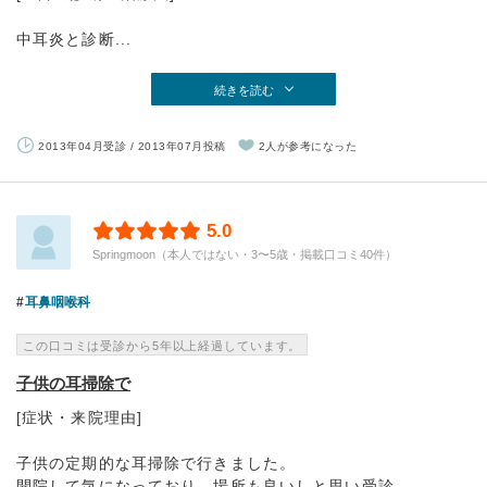
中耳炎と診断...
続きを読む
2013年04月受診 / 2013年07月投稿
2人が参考になった
5.0
Springmoon（本人ではない・3〜5歳・掲載口コミ40件）
耳鼻咽喉科
この口コミは受診から5年以上経過しています。
子供の耳掃除で
[症状・来院理由]
子供の定期的な耳掃除で行きました。
開院して気になっており、場所も良いしと思い受診。