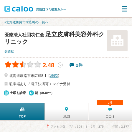
«北海道釧路市末広町の一覧へ
足立皮膚科美容外科ク
医療法人社団功仁会
リニック
釧路駅
2.48
2件
？
地図
北海道釧路市末広町8-1【
】
駐車場あり
電子決済可
マイナ受付
土曜も診療
朝（8:30〜）
2件
TOP
地図
口コミ
アクセス数 7月：
309
| 6月：
275
| 年間：
2,977