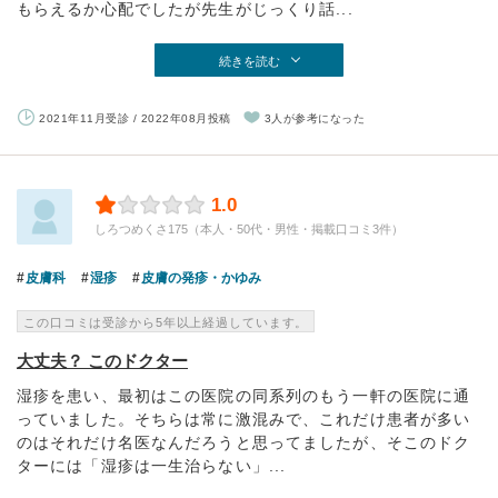
もらえるか心配でしたが先生がじっくり話...
続きを読む
2021年11月受診 / 2022年08月投稿
3人が参考になった
1.0
しろつめくさ175（本人・50代・男性・掲載口コミ3件）
皮膚科
湿疹
皮膚の発疹・かゆみ
この口コミは受診から5年以上経過しています。
大丈夫？ このドクター
湿疹を患い、最初はこの医院の同系列のもう一軒の医院に通
っていました。そちらは常に激混みで、これだけ患者が多い
のはそれだけ名医なんだろうと思ってましたが、そこのドク
ターには「湿疹は一生治らない」...