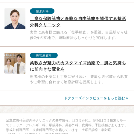
整形外科
丁寧な保険診療と多彩な自由診療を提供する整形
外科クリニック
実際に患者様に触れる「徒手検査」を重視。目黒駅から徒
歩2分の立地で、運動療法もしっかりと実施します。
美容皮膚科
柔軟さが魅力のカスタマイズ治療で、肌と気持ち
に前向きな変化を
患者様の不安にも丁寧に寄り添い、豊富な選択肢から肌質
やご希望に合わせて治療計画を提案します。
ドクターズインタビューをもっと読む »
足立皮膚科美容外科クリニックの基本情報、口コミ2件は、病院口コミ検索カルー
でチェック！アレルギー科、形成外科、美容外科、皮膚科、予防接種があります。
形成外科専門医、皮膚科専門医が在籍しています。土曜日診察・朝対応