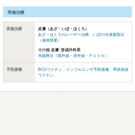
実施治療
実施治療
皮膚（あざ・いぼ・ほくろ）
あざ・ほくろのレーザー治療
、
いぼの冷凍凝固法
（液体窒素）
その他 皮膚･形成外科系
光線療法（紫外線・赤外線・ＰＵＶＡ）
予防接種
BCGワクチン
、
インフルエンザ予防接種
、
帯状疱疹
ワクチン