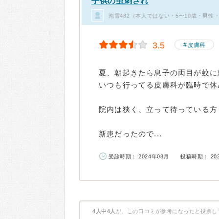
子供の虫刺され
泡雪482（本人ではない・5〜10歳・男性
3.5
皮膚科
夏、朝起きたら息子の両目が蚊に
いつも行ってる皮膚科が臨時で休
院内は狭く、立って待っている方
新患だったので...
受診時期： 2024年08月
投稿時期： 20
4人中4人
が、この口コミが参考になったと投票し