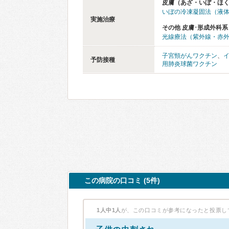
皮膚（あざ・いぼ・ほ
いぼの冷凍凝固法（液
実施治療
その他 皮膚･形成外科系
光線療法（紫外線・赤
子宮頸がんワクチン
、
予防接種
用肺炎球菌ワクチン
この病院の口コミ (5件)
1人中1人
が、この口コミが参考になったと投票し