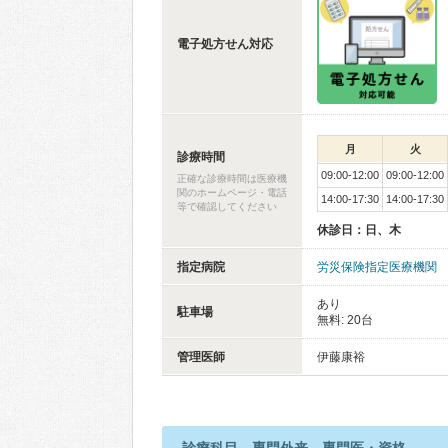
電子処方せん対応
月
火
診療時間
09:00-12:00
09:00-12:00
正確な診療時間は医療機
関のホームページ・電話
14:00-17:30
14:00-17:30
等で確認してください
休診日：日、木
指定病院
労災保険指定医療機関
あり
駐車場
無料: 20台
管理医師
伊藤康裕