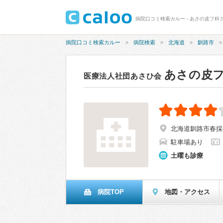
病院口コミ検索カルー - あさの皮フ科
病院口コミ検索カルー
病院検索
北海道
釧路市
あさの皮
医療法人社団あさひ会
北海道釧路市春採8
駐車場あり
土曜も診療
病院TOP
地図・アクセス