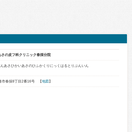
あさの皮フ科クリニック春採分院
だんあさひかいあさのひふかくりにっくはるとりぶんいん
釧路市春採8丁目2番16号 【
地図
】