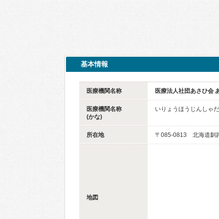
基本情報
医療機関名称
医療法人社団あさひ会 
医療機関名称
いりょうほうじんしゃ
(かな)
所在地
〒085-0813 北海道
地図