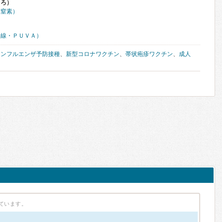
くろ）
体窒素）
外線・ＰＵＶＡ）
インフルエンザ予防接種
、
新型コロナワクチン
、
帯状疱疹ワクチン
、
成人
ています。