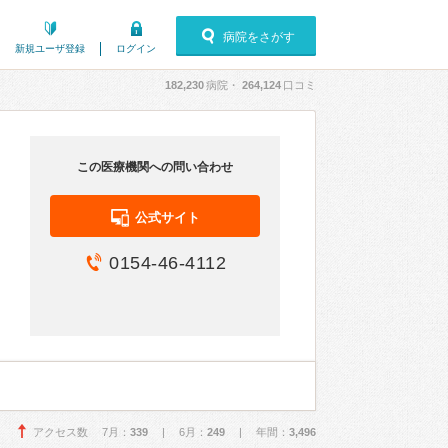
病院をさがす
新規ユーザ登録
ログイン
182,230
病院・
264,124
口コミ
この医療機関への問い合わせ
公式サイト
0154-46-4112
アクセス数 7月：
339
| 6月：
249
| 年間：
3,496