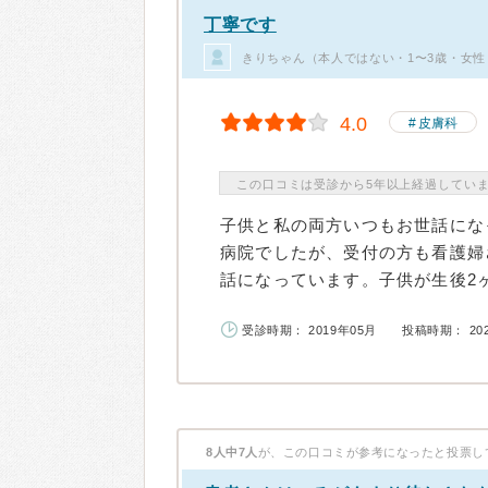
丁寧です
きりちゃん（本人ではない・1〜3歳・女性
4.0
皮膚科
この口コミは受診から5年以上経過してい
子供と私の両方いつもお世話にな
病院でしたが、受付の方も看護婦
話になっています。子供が生後2ヶ
受診時期： 2019年05月
投稿時期： 20
8人中7人
が、この口コミが参考になったと投票し