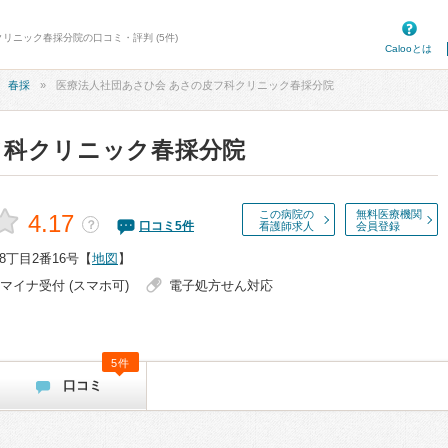
クリニック春採分院の口コミ・評判 (5件)
Calooとは
春採
医療法人社団あさひ会 あさの皮フ科クリニック春採分院
フ科クリニック春採分院
この病院の
無料医療機関
4.17
？
口コミ
5
件
看護師求人
会員登録
丁目2番16号
【
地図
】
マイナ受付 (スマホ可)
電子処方せん対応
5件
口コミ