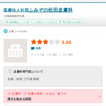
ふみぞの松田皮膚科
医療法人社団
北海道釧路市文苑
駐車場あり
マイナ受付
(スマホ可)
電子処方せん対応
土曜（〜12:30）
3.00
8件
アクセス数 7月:
441
| 6月:
440
皮膚科専門医について
在籍：松田 三千雄 医師
皮膚科
皮膚の発疹・かゆみ
5.0
漢方を勧める病院