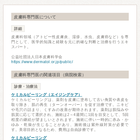
皮膚科専門医について
詳細
皮膚科領域（アトピー性皮膚炎、湿疹、水虫、皮膚癌など）を専
門として、医学的知識と経験を元に的確な判断と治療を行うエキ
スパート。
公益社団法人日本皮膚科学会
https://www.dermatol.or.jp/public/
皮膚科専門医の関連項目（病院検索）
診療・治療法
ケミカルピーリング（エイジングケア）
ケミカルピーリングは、薬剤を皮膚に塗布して古い角質や表皮を
取り除き、肌の再生（ターンオーバー）を促す治療です。ニキビ
や毛穴の詰まり、くすみの改善が期待されます。薬剤は肌悩みや
肌質に応じて選択され、施術は2～4週間に1回を目安として、5回
程度の継続が望ましいとされます。施術に伴い一時的に赤み・か
ゆみ・乾燥が生じることがあり、施術後は紫外線対策が必要で
す。美容目的となるため、費用は自由診療です。
ケミカルピーリング