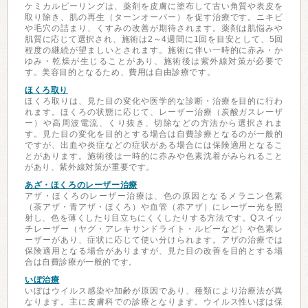
ケミカルピーリングは、薬剤を皮膚に塗布して古い角質や表皮を
取り除き、肌の再生（ターンオーバー）を促す治療です。ニキビ
や毛穴の詰まり、くすみの改善が期待されます。薬剤は肌悩みや
肌質に応じて選択され、施術は2～4週間に1回を目安として、5回
程度の継続が望ましいとされます。施術に伴い一時的に赤み・か
ゆみ・乾燥が生じることがあり、施術後は紫外線対策が必要で
す。美容目的となるため、費用は自由診療です。
ほくろ取り
ほくろ取りは、見た目の変化や医学的な診断・治療を目的に行わ
れます。ほくろの状態に応じて、レーザー治療（炭酸ガスレーザ
ー）や高周波電流、くり抜き、切除などの方法から選択されま
す。見た目の変化を目的とする場合は自費診療となるのが一般的
ですが、出血や炎症などの症状がある場合には保険適用となるこ
とがあります。施術後は一時的に赤みや色素沈着がみられること
があり、紫外線対策が重要です。
あざ・ほくろのレーザー治療
アザ・ほくろのレーザー治療は、色の原因となるメラニン色素
（茶アザ・青アザ・ほくろ）や血管（赤アザ）にレーザー光を照
射し、色を薄くしたり目立ちにくくしたりする方法です。Qスイッ
チレーザー（ヤグ・アレキサンドライト・ルビーなど）や色素レ
ーザーがあり、症状に応じて使い分けられます。アザの治療では
保険適用となる場合がありますが、見た目の改善を目的とする場
合は自費診療が一般的です。
いぼ治療
いぼはウイルス感染や加齢が原因であり、種類により治療法が異
なります。主に皮膚科での診療となります。ウイルス性いぼは保