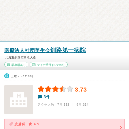
釧路第一病院
医療法人社団美生会
北海道釧路市鳥取大通
駐車場あり
マイナ受付
(スマホ可)
土曜（〜12:00）
3.73
3件
アクセス数 7月:
383
| 6月:
324
皮膚科
4.5