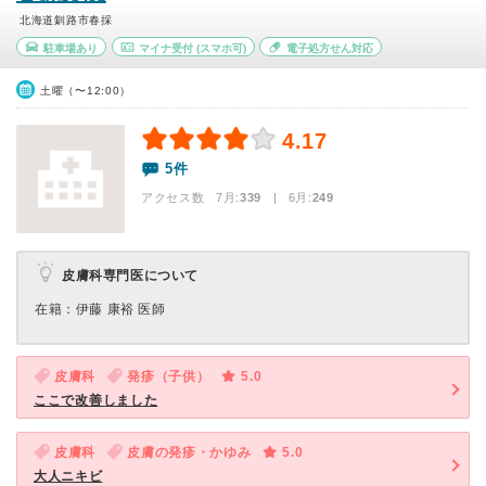
北海道釧路市春採
駐車場あり
マイナ受付
(スマホ可)
電子処方せん対応
土曜（〜12:00）
4.17
5件
アクセス数 7月:
339
| 6月:
249
皮膚科専門医について
在籍：伊藤 康裕 医師
皮膚科
発疹（子供）
5.0
ここで改善しました
皮膚科
皮膚の発疹・かゆみ
5.0
大人ニキビ