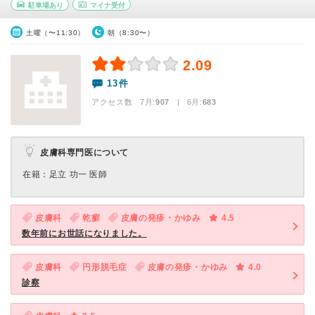
駐車場あり
マイナ受付
土曜（〜11:30）
朝（8:30〜）
2.09
13件
アクセス数 7月:
907
| 6月:
683
皮膚科専門医について
在籍：足立 功一 医師
皮膚科
乾癬
皮膚の発疹・かゆみ
4.5
数年前にお世話になりました。
皮膚科
円形脱毛症
皮膚の発疹・かゆみ
4.0
診察