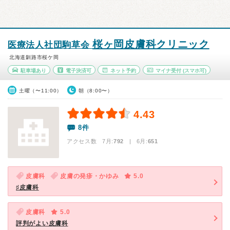
桜ヶ岡皮膚科クリニック
医療法人社団駒草会
北海道釧路市桜ケ岡
駐車場あり
電子決済可
ネット予約
マイナ受付
(スマホ可)
土曜（〜11:00）
朝（8:00〜）
4.43
8件
アクセス数 7月:
792
| 6月:
651
皮膚科
皮膚の発疹・かゆみ
5.0
♯皮膚科
皮膚科
5.0
評判がよい皮膚科