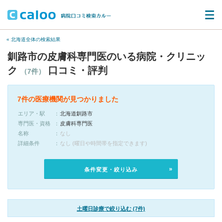
« 北海道全体の検索結果
釧路市の皮膚科専門医のいる病院・クリニッ
ク
口コミ・評判
（7件）
7件の医療機関が見つかりました
エリア・駅
北海道釧路市
専門医・資格
皮膚科専門医
名称
なし
詳細条件
なし (曜日や時間帯を指定できます)
条件変更・絞り込み
土曜日診療で絞り込む (7件)