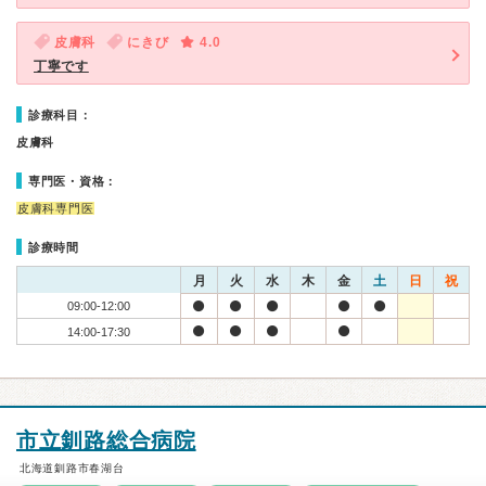
皮膚科
にきび
4.0
丁寧です
診療科目：
皮膚科
専門医・資格：
皮膚科専門医
診療時間
月
火
水
木
金
土
日
祝
09:00-12:00
14:00-17:30
市立釧路総合病院
北海道釧路市春湖台