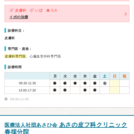
皮膚科
いぼ
5.0
イボの治療
診療科目：
皮膚科
専門医・資格：
皮膚科専門医
、心臓血管外科専門医
診療時間
月
火
水
木
金
土
日
祝
08:30-11:30
14:00-17:30
08:00-11:00
あさの皮フ科クリニック
医療法人社団あさひ会
春採分院