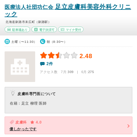
足立皮膚科美容外科クリニ
医療法人社団功仁会
ック
北海道釧路市末広町（釧路駅）
駐車場あり
電子決済可
マイナ受付
土曜（〜11:30）
朝（8:30〜）
2.48
2件
アクセス数 7月:
309
| 6月:
275
皮膚科専門医について
在籍：足立 柳理 医師
皮膚科
4.0
優しかったです