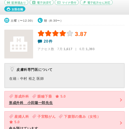
駐車場あり
電子決済可
マイナ受付
電子処方せん対応
女医在籍
土曜（〜12:30）
朝（8:30〜）
3.87
20件
アクセス数 7月:
1,617
| 6月:
1,393
皮膚科専門医について
在籍：中村 裕之 医師
形成外科
眼瞼下垂
5.0
形成外科 小田陽一郎先生
産婦人科
子宮頸がん
下腹部の痛み（女性）
5.0
命を預けています