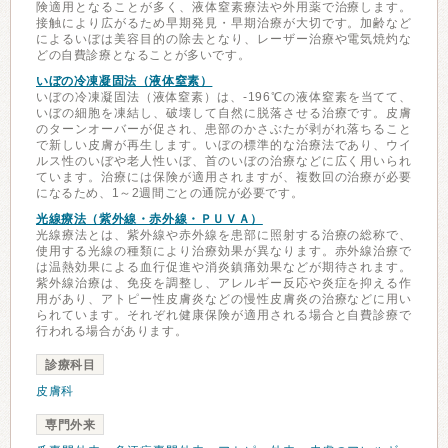
険適用となることが多く、液体窒素療法や外用薬で治療します。
接触により広がるため早期発見・早期治療が大切です。加齢など
によるいぼは美容目的の除去となり、レーザー治療や電気焼灼な
どの自費診療となることが多いです。
いぼの冷凍凝固法（液体窒素）
いぼの冷凍凝固法（液体窒素）は、-196℃の液体窒素を当てて、
いぼの細胞を凍結し、破壊して自然に脱落させる治療です。皮膚
のターンオーバーが促され、患部のかさぶたが剥がれ落ちること
で新しい皮膚が再生します。いぼの標準的な治療法であり、ウイ
ルス性のいぼや老人性いぼ、首のいぼの治療などに広く用いられ
ています。治療には保険が適用されますが、複数回の治療が必要
になるため、1～2週間ごとの通院が必要です。
光線療法（紫外線・赤外線・ＰＵＶＡ）
光線療法とは、紫外線や赤外線を患部に照射する治療の総称で、
使用する光線の種類により治療効果が異なります。赤外線治療で
は温熱効果による血行促進や消炎鎮痛効果などが期待されます。
紫外線治療は、免疫を調整し、アレルギー反応や炎症を抑える作
用があり、アトピー性皮膚炎などの慢性皮膚炎の治療などに用い
られています。それぞれ健康保険が適用される場合と自費診療で
行われる場合があります。
診療科目
皮膚科
専門外来