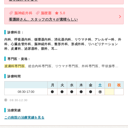
脳神経外科
脳梗塞
5.0
看護師さん、スタッフの方々が素晴らしい
診療科目：
内科、呼吸器内科、循環器内科、消化器内科、リウマチ科、アレルギー科、外
科、心臓血管外科、脳神経外科、整形外科、形成外科、リハビリテーション
科、皮膚科、泌尿器科、眼科、耳…
専門医・資格：
皮膚科専門医
、総合内科専門医、リウマチ専門医、外科専門医、甲状腺専…
診療時間
月
火
水
木
金
土
日
祝
08:30-17:00
08:30-12:30
治療実績
この病院の治療実績を見る