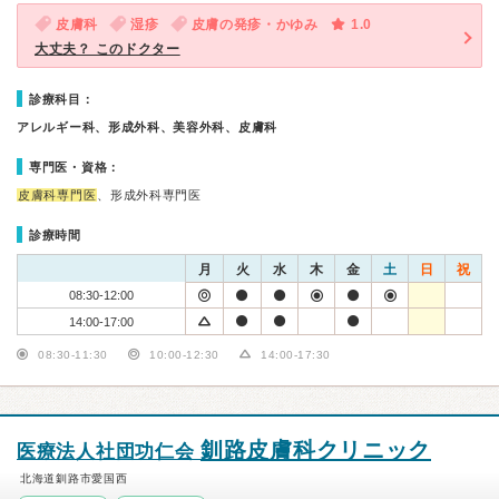
皮膚科
湿疹
皮膚の発疹・かゆみ
1.0
大丈夫？ このドクター
診療科目：
アレルギー科、形成外科、美容外科、皮膚科
専門医・資格：
皮膚科専門医
、形成外科専門医
診療時間
月
火
水
木
金
土
日
祝
08:30-12:00
14:00-17:00
08:30-11:30
10:00-12:30
14:00-17:30
釧路皮膚科クリニック
医療法人社団功仁会
北海道釧路市愛国西