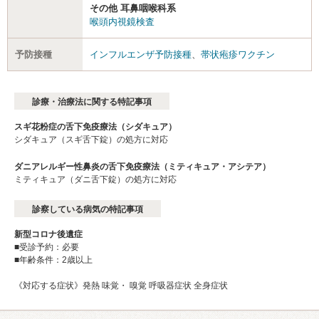
その他 耳鼻咽喉科系
喉頭内視鏡検査
予防接種
インフルエンザ予防接種
、
帯状疱疹ワクチン
診療・治療法に関する特記事項
スギ花粉症の舌下免疫療法（シダキュア）
シダキュア（スギ舌下錠）の処方に対応
ダニアレルギー性鼻炎の舌下免疫療法（ミティキュア・アシテア）
ミティキュア（ダニ舌下錠）の処方に対応
診察している病気の特記事項
新型コロナ後遺症
■受診予約：必要
■年齢条件：2歳以上
《対応する症状》発熱 味覚・ 嗅覚 呼吸器症状 全身症状