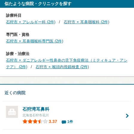
似たような病院・クリニックを探す
診療科目
石狩市 × アレルギー科 (2件)
石狩市 × 耳鼻咽喉科 (2件)
専門医・資格
石狩市 × 耳鼻咽喉科専門医 (2件)
診療・治療法
石狩市 × ダニアレルギー性鼻炎の舌下免疫療法（ミティキュア・アシ
テア） (2件)
石狩市 × 喉頭内視鏡検査 (2件)
近くの病院
石狩湾耳鼻科
北海道石狩市花川
3.37
1件