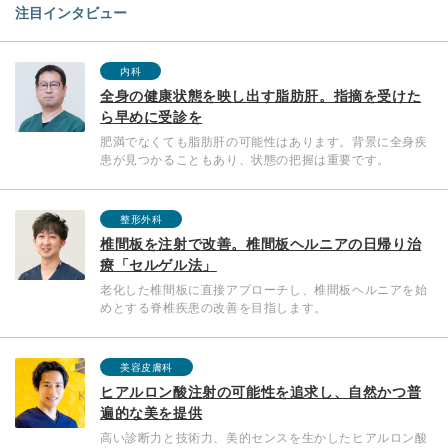
注目インタビュー
内科
全身の健康状態を映し出す脂肪肝。指摘を受けた
ら早めに受診を
肥満でなくても脂肪肝の可能性はあります。背景に全身疾
患が見つかることもあり、状態の把握は重要です。
整形外科
椎間板を注射で改善。椎間板ヘルニアの日帰り治
療「セルゲル法」
老化した椎間板に直接アプローチし、椎間板ヘルニアを始
めとする脊椎疾患の改善を目指します。
美容皮膚科
ヒアルロン酸注射の可能性を追求し、自然かつ普
遍的な美を提供
高い診断力と技術力、美的センスを生かしたヒアルロン酸