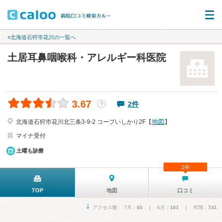
«北海道石狩市花川の一覧へ
土居耳鼻咽喉科・アレルギー科医院
3.67
2件
？
地図
北海道石狩市花川北三条3-9-2 コープいしかり2F【
】
マイナ受付
土曜も診療
2件
TOP
地図
口コミ
アクセス数 7月：
60
| 6月：
101
| 年間：
741