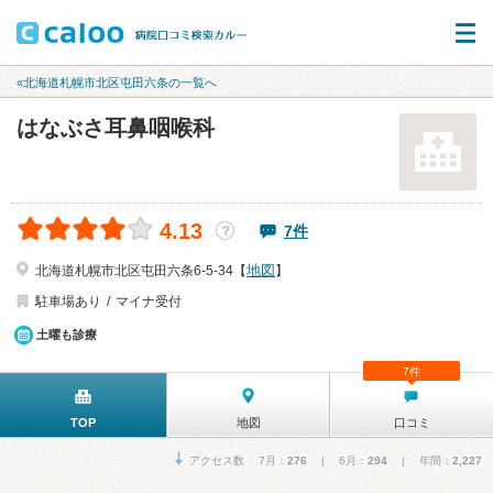
«北海道札幌市北区屯田六条の一覧へ
はなぶさ耳鼻咽喉科
4.13
7件
？
地図
北海道札幌市北区屯田六条6-5-34【
】
駐車場あり
マイナ受付
土曜も診療
7件
TOP
地図
口コミ
アクセス数 7月：
276
| 6月：
294
| 年間：
2,227