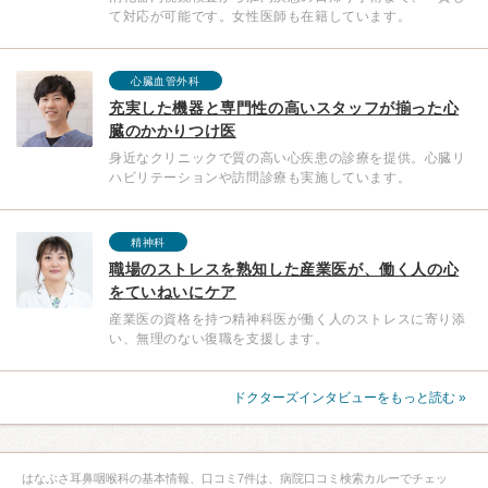
て対応が可能です。女性医師も在籍しています。
心臓血管外科
充実した機器と専門性の高いスタッフが揃った心
臓のかかりつけ医
身近なクリニックで質の高い心疾患の診療を提供。心臓リ
ハビリテーションや訪問診療も実施しています。
精神科
職場のストレスを熟知した産業医が、働く人の心
をていねいにケア
産業医の資格を持つ精神科医が働く人のストレスに寄り添
い、無理のない復職を支援します。
ドクターズインタビューをもっと読む »
はなぶさ耳鼻咽喉科の基本情報、口コミ7件は、病院口コミ検索カルーでチェッ