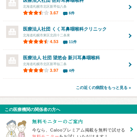
医療法人社団
佐野耳鼻咽喉科
北海道札幌市北区新琴似八条
3.67
6件
医療法人社団
くく耳鼻咽喉科クリニック
北海道札幌市東区北四十二条東
4.53
11件
医療法人 社団 望悠会 新川耳鼻咽喉科
北海道札幌市北区新琴似二条
3.97
4件
この近くの病院をもっと見る »
この医療機関の関係者の方へ
今なら、Calooプレミアム掲載を無料で試せる
無料モニター
をお試しいただけます！