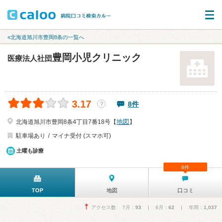
«北海道旭川市豊岡8条の一覧へ
豊岡小児クリニック
医療法人社団
3.17
8件
？
地図
北海道旭川市豊岡8条4丁目7番18号【
】
駐車場あり
マイナ受付 (スマホ可)
土曜も診療
8件
TOP
地図
口コミ
アクセス数 7月：
93
| 6月：
62
| 年間：
1,037