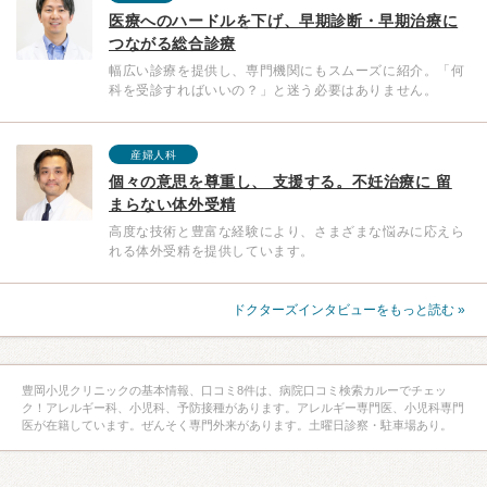
医療へのハードルを下げ、早期診断・早期治療に
つながる総合診療
幅広い診療を提供し、専門機関にもスムーズに紹介。「何
科を受診すればいいの？」と迷う必要はありません。
産婦人科
個々の意思を尊重し、 支援する。不妊治療に 留
まらない体外受精
高度な技術と豊富な経験により、さまざまな悩みに応えら
れる体外受精を提供しています。
ドクターズインタビューをもっと読む »
豊岡小児クリニックの基本情報、口コミ8件は、病院口コミ検索カルーでチェッ
ク！アレルギー科、小児科、予防接種があります。アレルギー専門医、小児科専門
医が在籍しています。ぜんそく専門外来があります。土曜日診察・駐車場あり。