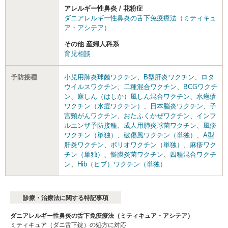
アレルギー性鼻炎 / 花粉症
ダニアレルギー性鼻炎の舌下免疫療法（ミティキュ
ア・アシテア）
その他 産婦人科系
育児相談
予防接種
小児用肺炎球菌ワクチン
、
B型肝炎ワクチン
、
ロタ
ウイルスワクチン
、
二種混合ワクチン
、
BCGワクチ
ン
、
麻しん（はしか）風しん混合ワクチン
、
水疱瘡
ワクチン（水痘ワクチン）
、
日本脳炎ワクチン
、
子
宮頸がんワクチン
、
おたふくかぜワクチン
、
インフ
ルエンザ予防接種
、
成人用肺炎球菌ワクチン
、
風疹
ワクチン（単独）
、
破傷風ワクチン（単独）
、
A型
肝炎ワクチン
、
ポリオワクチン（単独）
、
麻疹ワク
チン（単独）
、
髄膜炎菌ワクチン
、
四種混合ワクチ
ン
、
Hib（ヒブ）ワクチン（単独）
診療・治療法に関する特記事項
ダニアレルギー性鼻炎の舌下免疫療法（ミティキュア・アシテア）
ミティキュア（ダニ舌下錠）の処方に対応